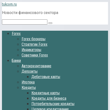
Перейти
tukcom.ru
к
Новости финансового сектора
контенту
Поиск:
Forex
Forex брокеры
Стратегии Forex
Индикаторы
Советники Forex
Банки
Автокредитование
Депозиты
Дебетовые карты
Ипотека
Кредиты
Кредитные карты
Кредиты для бизнеса
Потребительские кредиты
Целевое кредитование