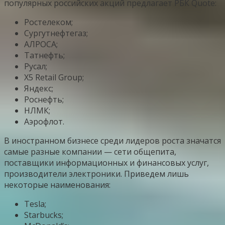
популярных российских акций предлагает РБК Quote:
Ростелеком;
Сургутнефтегаз;
АЛРОСА;
Татнефть;
Русал;
X5 Retail Group;
Яндекс;
Роснефть;
НЛМК;
Аэрофлот.
В иностранном бизнесе среди лидеров роста значатся
самые разные компании — сети общепита,
поставщики информационных и финансовых услуг,
производители электроники. Приведем лишь
некоторые наименования:
Tesla;
Starbucks;