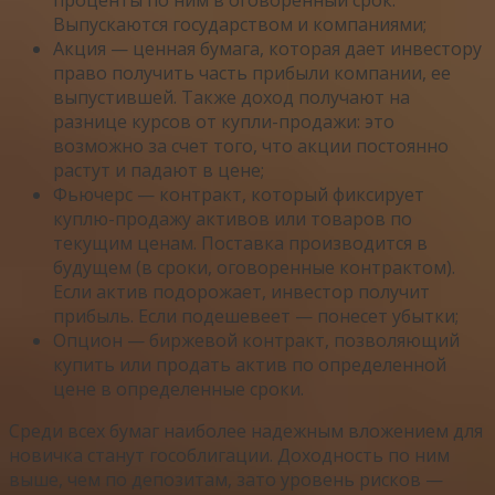
проценты по ним в оговоренный срок.
Выпускаются государством и компаниями;
Акция — ценная бумага, которая дает инвестору
право получить часть прибыли компании, ее
выпустившей. Также доход получают на
разнице курсов от купли-продажи: это
возможно за счет того, что акции постоянно
растут и падают в цене;
Фьючерс — контракт, который фиксирует
куплю-продажу активов или товаров по
текущим ценам. Поставка производится в
будущем (в сроки, оговоренные контрактом).
Если актив подорожает, инвестор получит
прибыль. Если подешевеет — понесет убытки;
Опцион — биржевой контракт, позволяющий
купить или продать актив по определенной
цене в определенные сроки.
Среди всех бумаг наиболее надежным вложением для
новичка станут гособлигации. Доходность по ним
выше, чем по депозитам, зато уровень рисков —