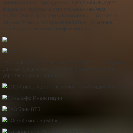
минимальный. Гораздо большую прибыль сулят
акции, но торговать ими рискованнее, чем
облигациями. Фьючерсы и опционы — это типы
ценных бумаг, с которыми работают опытные
инвесторы или вовсе профессионалы.
Чтобы получить возможность покупать и продавать
ценные бумаги откройте счёт в брокерской или
управляющей компании