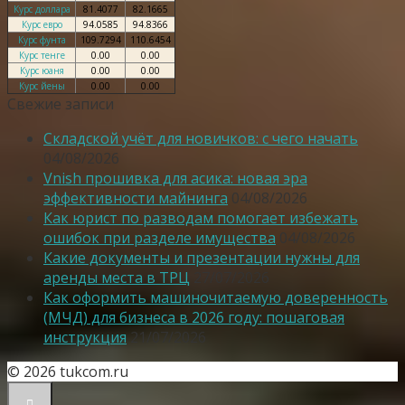
Курс доллара
81.4077
82.1665
Курс евро
94.0585
94.8366
Курс фунта
109.7294
110.6454
Курс тенге
0.00
0.00
Курс юаня
0.00
0.00
Курс йены
0.00
0.00
Свежие записи
Складской учёт для новичков: с чего начать
04/08/2026
Vnish прошивка для асика: новая эра
эффективности майнинга
04/08/2026
Как юрист по разводам помогает избежать
ошибок при разделе имущества
04/08/2026
Какие документы и презентации нужны для
аренды места в ТРЦ
27/07/2026
Как оформить машиночитаемую доверенность
(МЧД) для бизнеса в 2026 году: пошаговая
инструкция
21/07/2026
© 2026 tukcom.ru