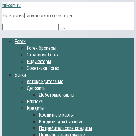
Перейти
tukcom.ru
к
Новости финансового сектора
контенту
Поиск:
Forex
Forex брокеры
Стратегии Forex
Индикаторы
Советники Forex
Банки
Автокредитование
Депозиты
Дебетовые карты
Ипотека
Кредиты
Кредитные карты
Кредиты для бизнеса
Потребительские кредиты
Целевое кредитование