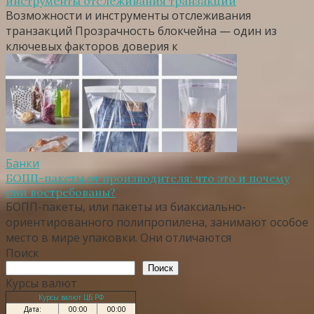
инструменты отслеживания транзакций
Возможности и инструменты отслеживания
транзакций Прозрачность блокчейна — один из
ключевых факторов доверия к
Банки
БОПП-пакеты от производителя: что это и почему
они востребованы?
БОПП-пакеты, или пакеты из биаксиально-
ориентированного полипропилена, занимают особое
место в мире упаковки. Они отличаются
Поиск
Поиск
Курсы валют
Курсы валют ЦБ РФ
Дата:
00:00
00:00