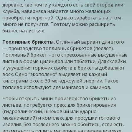
деревне, где почти у каждого есть свой огород или
клумба, наверняка найдется много желающих
приобрести перегной. Однако заработать на этом
много не получится. Поэтому можно расширить
бизнес на листьях.
Топливные брикеты.
Отличный вариант для этого
— производство топливных брикетов (пеллет).
Топливный брикет – это спрессованные высушенные
листья в форме цилиндра или таблетки. Для склейки
и улучшения горючих свойств в брикеты добавляют
воск. Одно “экополено” выделяет на каждый
килограмм около 30 мегаджоулей энергии. Такое
топливо используют для мангалов и каминов.
Чтобы открыть мини-производство брикеты из
листьев, потребуется пресс для брикетирования
(гидравлический, шнековый или ударно-
механический) и комплекс для просушки готового
изделия. Без последнего можно обойтись, если есть
возможность сушить материал на свежем воздухе.