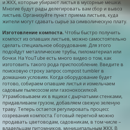
и ЖКХ, которые убирают листья в мусорные мешки.
Многие будут рады делегировать вам сбор и вывоз
листьев. Организуйте пункт приема листьев, куда
жители могут сдавать сырье за символическую плату.
Изготовление компоста.
Чтобы быстро получить
компост из опавших листьев, можно самостоятельно
сделать специальное оборудование. Для этого
подойдут металлические трубы, пиломатериал или
бочки. На YouTube есть много видео о том, как
изготовить такого рода приспособление. Введите в
поисковую строку запрос сompost tumbler в
домашних условиях. Когда оборудование будет
готово, собираем опавшие листья и измельчаем
садовым пылесосом или газонокосилкой.
Утрамбовываем их в ящики с дырчатыми стенками,
придавливаем грузом, добавляем свежую зеленую
траву. Теперь остается регулировать процесс
созревания компоста. Готовый перегной можно
продавать цветоводам, садовникам, в том числе –
владельцам питомников, муниципальным ЖКХ. В