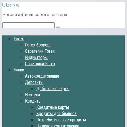
Перейти
tukcom.ru
к
Новости финансового сектора
контенту
Поиск:
Forex
Forex брокеры
Стратегии Forex
Индикаторы
Советники Forex
Банки
Автокредитование
Депозиты
Дебетовые карты
Ипотека
Кредиты
Кредитные карты
Кредиты для бизнеса
Потребительские кредиты
Целевое кредитование