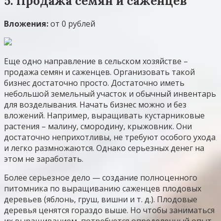
5. Продажа семян и саженцев
Вложения:
от 0 рублей
Еще одно направление в сельском хозяйстве –
продажа семян и саженцев. Организовать такой
бизнес достаточно просто. Достаточно иметь
небольшой земельный участок и обычный инвентарь
для возделывания. Начать бизнес можно и без
вложений. Например, выращивать кустарниковые
растения – малину, смородину, крыжовник. Они
достаточно неприхотливы, не требуют особого ухода
и легко размножаются. Однако серьезных денег на
этом не заработать.
Более серьезное дело — создание полноценного
питомника по выращиванию саженцев плодовых
деревьев (яблонь, груш, вишни и т. д.). Плодовые
деревья ценятся гораздо выше. Но чтобы заниматься
их выращиванием, потребуется определенный опыт