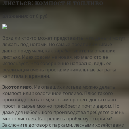
листьев: компост и топливо
Вложения:
от 0 руб.
Вряд ли кто-то может представить, что деньги могут
лежать под ногами. Но самые предприимчивые
давно придумали, как зарабатывать на опавших
листьях. Идея совсем не новая, но мало кто её
использует. Что совершенно напрасно, ведь ее
реализация очень проста: минимальные затраты
капитала и времени.
Экотопливо.
Из опавших листьев можно делать
компост или экологичное топливо. Плюс такого
производства в том, что сам процесс достаточно
прост, а сырье можно приобрести почти даром. Но
даже для небольшого производства требуется очень
много листьев. Как решить проблему с сырьем?
Заключите договор с парками, лесными хозяйствами