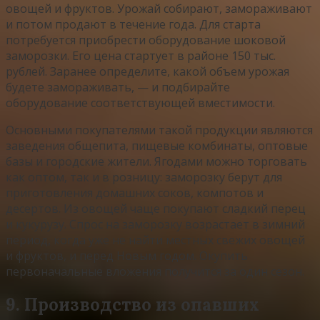
овощей и фруктов. Урожай собирают, замораживают
и потом продают в течение года. Для старта
потребуется приобрести оборудование шоковой
заморозки. Его цена стартует в районе 150 тыс.
рублей. Заранее определите, какой объем урожая
будете замораживать, — и подбирайте
оборудование соответствующей вместимости.
Основными покупателями такой продукции являются
заведения общепита, пищевые комбинаты, оптовые
базы и городские жители. Ягодами можно торговать
как оптом, так и в розницу: заморозку берут для
приготовления домашних соков, компотов и
десертов. Из овощей чаще покупают сладкий перец
и кукурузу. Спрос на заморозку возрастает в зимний
период, когда уже не найти местных свежих овощей
и фруктов, и перед Новым годом. Окупить
первоначальные вложения получится за один сезон.
9. Производство из опавших