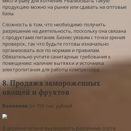
мясо и рыбу для копчения. Реализовать такую
продукцию можно на рынке или сдавать на оптовые
базы.
Сложность в том, что необходимо получить
разрешение на деятельность, поскольку она связана
с продуктами питания. Бизнес уязвим с точки зрения
проверок, так что будьте готовы изначально
организовать все по нормам и правилам.
Обязательно учтите санитарные требования к
помещению: наличие вытяжки и источника
электропитания для работы компрессора.
8. Продажа замороженных
овощей и фруктов
Вложения:
от 150 тыс. рублей
В деревне можно выращивать различные сорта