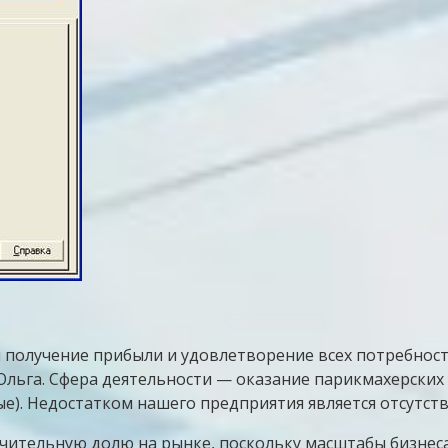
 получение прибыли и удовлетворение всех потребно
льга. Сфера деятельности — оказание парикмахерских ус
е). Недостатком нашего предприятия является отсутст
ачительную долю на рынке, поскольку масштабы бизнес