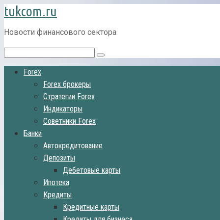
tukcom.ru
Перейти
к
контенту
Новости финансового сектора
Поиск:
Forex
Forex брокеры
Стратегии Forex
Индикаторы
Советники Forex
Банки
Автокредитование
Депозиты
Дебетовые карты
Ипотека
Кредиты
Кредитные карты
Кредиты для бизнеса