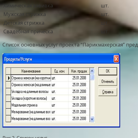
Химическая завивка
шт.
Мужская стрижка
шт.
Детская стрижка
шт.
Свадебная прическа
шт.
Список основных услуг проекта “Парикмахерская” пред
Рис.2. Список услуг