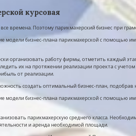
ерской курсовая
 все времена. Поэтому парикмахерский бизнес при грам
ние модели бизнес-плана парикмахерской с помощью и
ски организовать работу фирмы, отметить каждый этап
ледить их на протяжении реализации проекта с учетом
рибыль от реализации.
ожность создать оптимальный бизнес-план, подобрав н
ние модели бизнес-плана парикмахерской с помощью и
ганизовать парикмахерскую среднего класса. Необходи
еятельности и аренда необходимой площади.