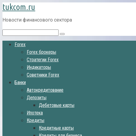
tukcom.ru
Перейти
к
контенту
Новости финансового сектора
Поиск:
Forex
Forex брокеры
Стратегии Forex
Индикаторы
Советники Forex
Банки
Автокредитование
Депозиты
Дебетовые карты
Ипотека
Кредиты
Кредитные карты
Кредиты для бизнеса