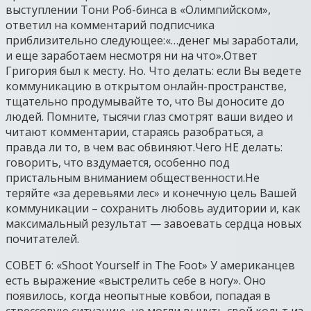
выступлении Тони Роб-бинса в «Олимпийском»,
ответил на комментарий подписчика
приблизительно следующее:«…денег мы заработали,
и еще заработаем несмотря ни на что».Ответ
Григория был к месту. Но. Что делать: если Вы ведете
коммуникацию в открытом онлайн-пространстве,
тщательно продумывайте то, что Вы доносите до
людей. Помните, тысячи глаз смотрят ваши видео и
читают комментарии, стараясь разобраться, а
правда ли то, в чем вас обвиняют.Чего НЕ делать:
говорить, что вздумается, особенно под
пристальным вниманием общественности.Не
теряйте «за деревьями лес» и конечную цель Вашей
коммуникации – сохранить любовь аудитории и, как
максимальный результат — завоевать сердца новых
почитателей.
СОВЕТ 6: «Shoot Yourself in The Foot» У американцев
есть выражение «выстрелить себе в ногу». Оно
появилось, когда неопытные ковбои, попадая в
стрессовую ситуацию, не могли вынуть свой кольт из