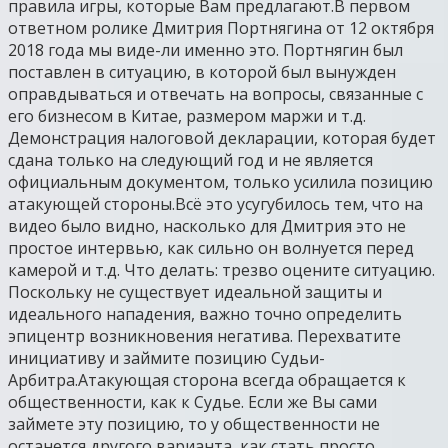
правила игры, которые Вам предлагают.В первом
ответном ролике Дмитрия Портнягина от 12 октября
2018 года мы виде-ли именно это. Портнягин был
поставлен в ситуацию, в которой был вынужден
оправдываться и отвечать на вопросы, связанные с
его бизнесом в Китае, размером маржи и т.д.
Демонстрация налоговой декларации, которая будет
сдана только на следующий год и не является
официальным документом, только усилила позицию
атакующей стороны.Всё это усугубилось тем, что на
видео было видно, насколько для Дмитрия это не
простое интервью, как сильно он волнуется перед
камерой и т.д. Что делать: трезво оцените ситуацию.
Поскольку не существует идеальной защиты и
идеального нападения, важно точно определить
эпицентр возникновения негатива. Перехватите
инициативу и займите позицию Судьи-
Арбитра.Атакующая сторона всегда обращается к
общественности, как к Судье. Если же Вы сами
займете эту позицию, то у общественности не
останется другого варианта, как стать просто