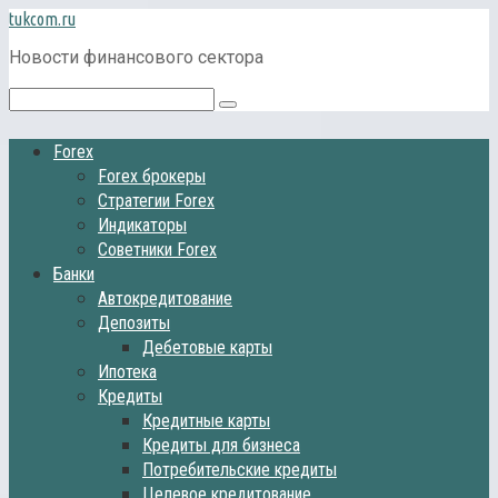
Перейти
tukcom.ru
к
Новости финансового сектора
контенту
Поиск:
Forex
Forex брокеры
Стратегии Forex
Индикаторы
Советники Forex
Банки
Автокредитование
Депозиты
Дебетовые карты
Ипотека
Кредиты
Кредитные карты
Кредиты для бизнеса
Потребительские кредиты
Целевое кредитование