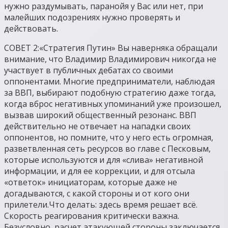
нужно раздумывать, паранойя у Вас или нет, при
малейших подозрениях нужно проверять и
действовать.
СОВЕТ 2:«Стратегия Путин» Вы наверняка обращали
внимание, что Владимир Владимирович никогда не
участвует в публичных дебатах со своими
оппонентами. Многие предприниматели, наблюдая
за ВВП, выбирают подобную стратегию даже тогда,
когда вброс негативных упоминаний уже произошел,
вызвав широкий общественный резонанс. ВВП
действительно не отвечает на нападки своих
оппонентов, но помните, что у него есть огромная,
разветвленная сеть ресурсов во главе с Песковым,
которые используются и для «слива» негативной
информации, и для ее коррекции, и для отсыла
«ответок» инициаторам, которые даже не
догадываются, с какой стороны и от кого они
прилетели.Что делать: здесь время решает всё.
Скорость реагирования критически важна.
Безусловно, расчет атакующей стороны заключается