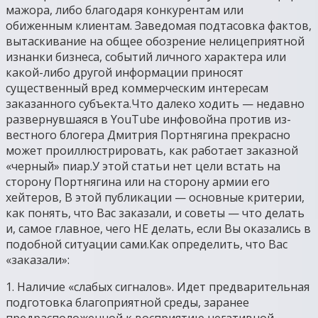
мажора, либо благодаря конкурентам или
обиженным клиентам. Заведомая подтасовка фактов,
вытаскивание на общее обозрение нелицеприятной
изнанки бизнеса, событий личного характера или
какой-либо другой информации приносят
существенный вред коммерческим интересам
заказанного субъекта.Что далеко ходить — недавно
развернувшаяся в YouTube инфовойна против из-
вестного блогера Дмитрия Портнягина прекрасно
может проиллюстрировать, как работает заказной
«черный» пиар.У этой статьи нет цели встать на
сторону Портнягина или на сторону армии его
хейтеров, В этой публикации — основные критерии,
как понять, что Вас заказали, и советы — что делать
и, самое главное, чего НЕ делать, если Вы оказались в
подобной ситуации сами.Как определить, что Вас
«заказали»:
1. Наличие «слабых сигналов». Идет предварительная
подготовка благоприятной среды, заранее
предрасположенной к восприятию негативной