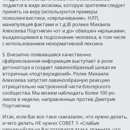
подается в виде аксиомы, которую зрителям следует
принять на веру (используются примеры
психолингвистики, «оярлычивание», НЛП,
манипуляция фактами и т.д.)В ролике Михаила
Алексеева Портнягин «от и до» обвешен «ярлыками»,
въедающимися в подсознание человека, в том числе
с использованием ненормативной лексики.
5. Внезапно появившаяся качественно
сфабрикованная информация выступает в роли
детонатора и создает лавинообразный шквал ее
вторичных «подтверждений». Ролик Михаила
Алексеева запустил лавинообразную реакцию
отрицательно настроенной части блогерского
сообщества. Мы можем наблюдать более 100 ро-
ликов в неделю, направленных против Дмитрия
Портнягина.
Итак, если Вас все-таки «заказали», что нужно делать,
и чего делать НЕ нужно: СОВЕТ 1: «Слабые
сигналы»Если на Вас готовится атака, помните, что