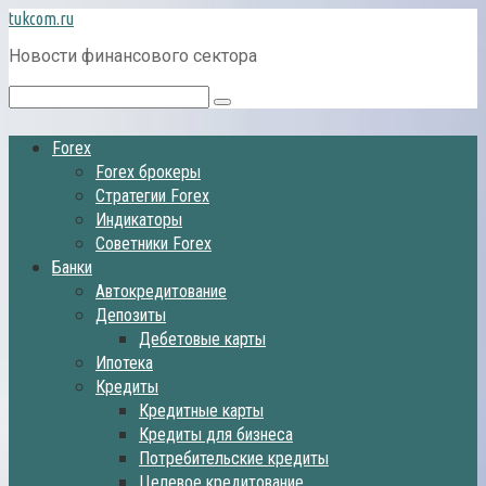
Перейти
tukcom.ru
к
Новости финансового сектора
контенту
Поиск:
Forex
Forex брокеры
Стратегии Forex
Индикаторы
Советники Forex
Банки
Автокредитование
Депозиты
Дебетовые карты
Ипотека
Кредиты
Кредитные карты
Кредиты для бизнеса
Потребительские кредиты
Целевое кредитование