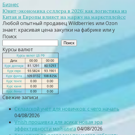
Бизнес
Юнит-экономика селлера в 2026: как логистика из
Китая и Европы влияет на маржу на маркетплейсе
Любой опытный продавец Wildberries или Ozon
знает: красивая цена закупки на фабрике или у
Поиск
Поиск
Курсы валют
Курсы валют ЦБ РФ
Дата:
00:00
00:00
Курс доллара
81.1291
80.9293
Курс евро
93.5824
93.1901
Курс фунта
109.0132
108.8256
Курс тенге
0.00
0.00
Курс юаня
0.00
0.00
Курс йены
0.00
0.00
Свежие записи
Складской учёт для новичков: с чего начать
04/08/2026
Vnish прошивка для асика: новая эра
эффективности майнинга
04/08/2026