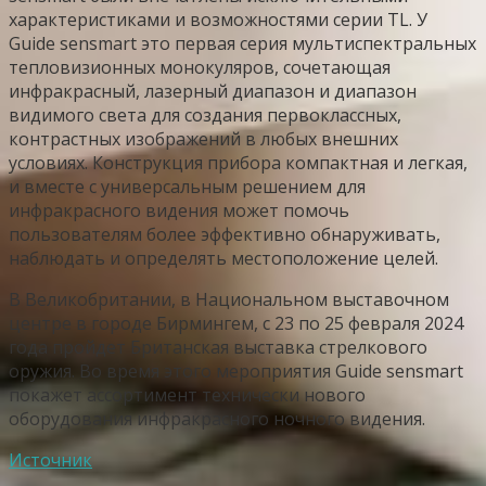
характеристиками и возможностями серии TL. У
Guide sensmart это первая серия мультиспектральных
тепловизионных монокуляров, сочетающая
инфракрасный, лазерный диапазон и диапазон
видимого света для создания первоклассных,
контрастных изображений в любых внешних
условиях. Конструкция прибора компактная и легкая,
и вместе с универсальным решением для
инфракрасного видения может помочь
пользователям более эффективно обнаруживать,
наблюдать и определять местоположение целей.
В Великобритании, в Национальном выставочном
центре в городе Бирмингем, с 23 по 25 февраля 2024
года пройдет Британская выставка стрелкового
оружия. Во время этого мероприятия Guide sensmart
покажет ассортимент технически нового
оборудования инфракрасного ночного видения.
Источник