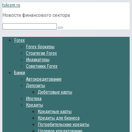
Перейти
tukcom.ru
к
Новости финансового сектора
контенту
Поиск:
Forex
Forex брокеры
Стратегии Forex
Индикаторы
Советники Forex
Банки
Автокредитование
Депозиты
Дебетовые карты
Ипотека
Кредиты
Кредитные карты
Кредиты для бизнеса
Потребительские кредиты
Целевое кредитование