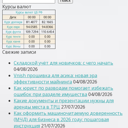
Поиск
Курсы валют
Курсы валют ЦБ РФ
Дата:
00:00
00:00
Курс доллара
81.4077
82.1665
Курс евро
94.0585
94.8366
Курс фунта
109.7294
110.6454
Курс тенге
0.00
0.00
Курс юаня
0.00
0.00
Курс йены
0.00
0.00
Свежие записи
Складской учёт для новичков: с чего начать
04/08/2026
Vnish прошивка для асика: новая эра
эффективности майнинга
04/08/2026
Как юрист по разводам помогает избежать
ошибок при разделе имущества
04/08/2026
Какие документы и презентации нужны для
аренды места в ТРЦ
27/07/2026
Как оформить машиночитаемую доверенность
(МЧД) для бизнеса в 2026 году: пошаговая
инструкция
21/07/2026