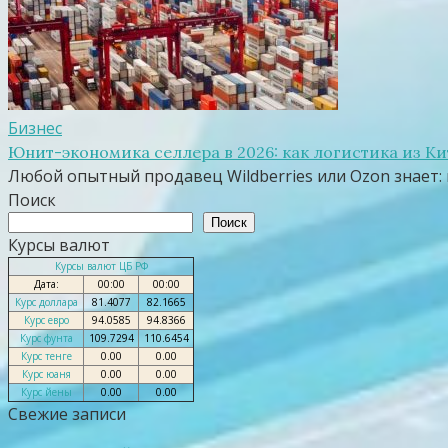
Бизнес
Юнит-экономика селлера в 2026: как логистика из Ки
Любой опытный продавец Wildberries или Ozon знает: 
Поиск
Поиск
Курсы валют
Курсы валют ЦБ РФ
Дата:
00:00
00:00
Курс доллара
81.4077
82.1665
Курс евро
94.0585
94.8366
Курс фунта
109.7294
110.6454
Курс тенге
0.00
0.00
Курс юаня
0.00
0.00
Курс йены
0.00
0.00
Свежие записи