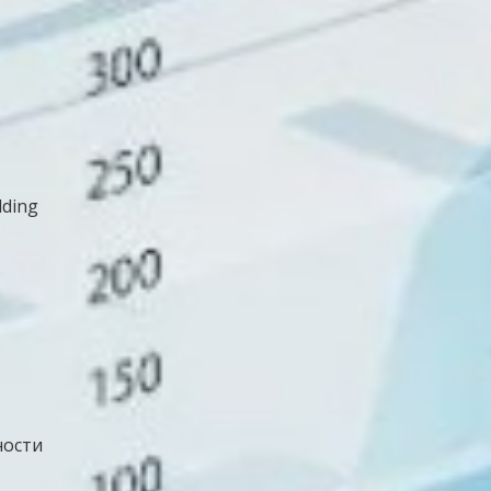
ding
ности