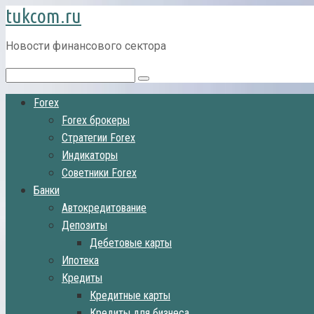
tukcom.ru
Перейти
к
контенту
Новости финансового сектора
Поиск:
Forex
Forex брокеры
Стратегии Forex
Индикаторы
Советники Forex
Банки
Автокредитование
Депозиты
Дебетовые карты
Ипотека
Кредиты
Кредитные карты
Кредиты для бизнеса