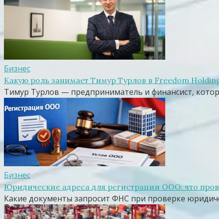
Бизнес
Какую роль занимает Тимур Турлов в Freedom Holding
Тимур Турлов — предприниматель и финансист, котор
Бизнес
Юридические адреса для регистрации ООО: что пров
Какие документы запросит ФНС при проверке юридиче