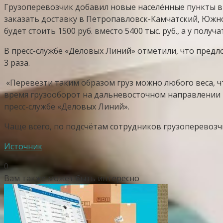
​Грузоперевозчик добавил новые населённые пункты в 
заказать доставку в Петропавловск-Камчатский, Южно-С
будет стоить 1500 руб. вместо 5400 тыс. руб., а у полу
​В пресс-службе «Деловых Линий» отметили, что предло
3 раза.
​ «Перевезти таким образом груз можно любого веса, ч
время грузооборот на дальневосточном направлении 
пресс-службе «Деловых Линий».
​Чаще всего, по подсчётам сотрудников грузоперевозч
Источник
0
Вам также может быть интересно