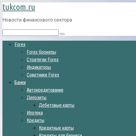
tukcom.ru
Перейти
к
контенту
Новости финансового сектора
Поиск:
Forex
Forex брокеры
Стратегии Forex
Индикаторы
Советники Forex
Банки
Автокредитование
Депозиты
Дебетовые карты
Ипотека
Кредиты
Кредитные карты
Кредиты для бизнеса