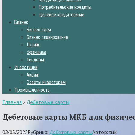
Потребительские кредиты
Целевое кредитование
Бизнес
Бизнес идеи
Бизнес планирование
Лизинг
Франшиза
Тендеры
Инвестиции
Акции
Советы инвесторам
Промышленность
Главная
»
Дебетовые карты
Дебетовые карты МКБ для физичес
03/05/2022
Рубрика:
Дебетовые карты
Автор:
tuk