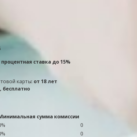
ц
 процентная ставка до 15%
етовой карты:
от 18 лет
, бесплатно
Минимальная сумма комиссии
0%
0
0%
0