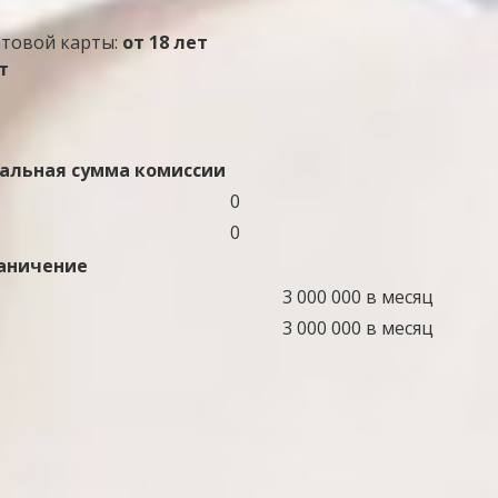
етовой карты:
от 18 лет
т
льная сумма комиссии
0
0
аничение
3 000 000 в месяц
3 000 000 в месяц