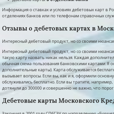
Информация о ставках и условиях дебетовых карт в Ро
отделениях банков или по телефонам справочных служ
Отзывы о дебетовых картах в Мос
Интересный дебетовый продукт, но со своими нюансам
Интересный дебетовый продукт, но со своими нюансам
такую карту назвать никак нельзя. Каждая дополнител
обычная схема пользования банковскими картами: Я 
дополнительные карты). Карта обслуживается бесплатн
вызывает вопросы. Если вы, как и я, оформили основн
обслуживались бесплатно. Если вы тратите, например,
дотянули до 300000 и совершенно не важно, что поро
Дебетовые карты Московского Кре
Закончил в 2001 году СПбГЭУ по направлению «Бухучет