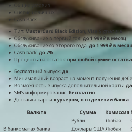
Общие условия
Снятие наличных
Cash Back
Тип:
MasterСard Black Edition, Visa Signature
Обслуживание в первый год:
до 1 999 ₽ в месяц
Обслуживание со второго года:
до 1 999 ₽ в меся
Cash back:
до 7%
Проценты на остаток:
при любой сумме остатка
Бесплатный выпуск:
да
Минимальный возраст на момент получения деб
Возможность выпуска дополнительной карты:
да
SMS информирование:
бесплатно
Доставка карты:
курьером, в отделении банка
Валюта
Сумма
Комиссия
Рубли
Любая
В банкоматах банка
Доллары США
Любая