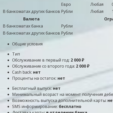
Евро
Любая
В банкоматах других банков
Рубли
Любая
Валюта
Огр
В банкоматах банка
Рубли
В банкоматах других банков
Рубли
Общие условия
Тип
Обслуживание в первый год:
2 000 ₽
Обслуживание со второго года:
2 000 ₽
Cash back:
нет
Проценты на остаток:
нет
Бесплатный выпуск:
нет
Минимальный возраст на момент получения деб
Возможность выпуска дополнительной карты:
не
SMS информирование:
бесплатно
Доставка карты:
в отделении банка