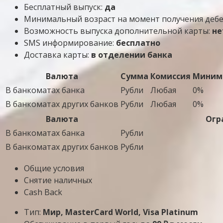
Бесплатный выпуск:
да
Минимальный возраст на момент получения деб
Возможность выпуска дополнительной карты:
не
SMS информирование:
бесплатно
Доставка карты:
в отделении банка
Валюта
Сумма
Комиссия
Минима
В банкоматах банка
Рубли
Любая
0%
В банкоматах других банков
Рубли
Любая
0%
Валюта
Огр
В банкоматах банка
Рубли
В банкоматах других банков
Рубли
Общие условия
Снятие наличных
Cash Back
Тип:
Мир, MasterСard World, Visa Platinum