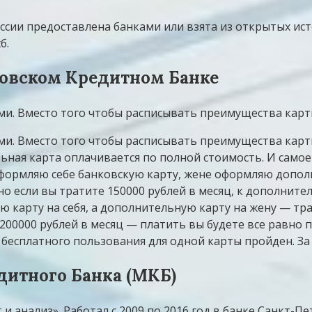
ссии предоставлена банками или взята из открытых ист
б.
ковском Кредитном Банке
и. Вместо того чтобы расписывать преимущества карты
и. Вместо того чтобы расписывать преимущества карты
ьная карта оплачивается по полной стоимость. И самое
оформляю себе банковскую карту, жене оформляю допол
о если вы тратите 150000 рублей в месяц, к дополните
ую карту на себя, а дополнительную карту на жену — тр
 200000 рублей в месяц — платить вы будете все равно 
г бесплатного пользования для одной карты пройден. З
дитного Банка (МКБ)
 и анализ». Работал с 2009 по 2016 год в банке Санкт-