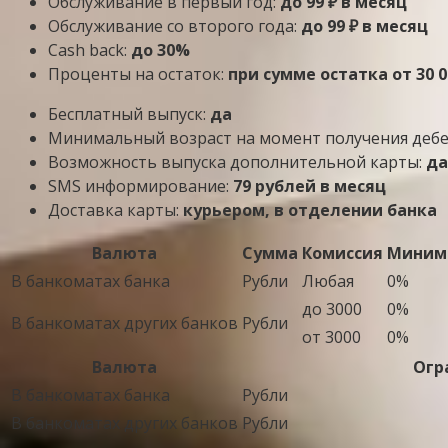
Обслуживание в первый год:
до 99 ₽ в месяц
Обслуживание со второго года:
до 99 ₽ в месяц
Cash back:
до 30%
Проценты на остаток:
при сумме остатка от 30 
Бесплатный выпуск:
да
Минимальный возраст на момент получения деб
Возможность выпуска дополнительной карты:
да
SMS информирование:
79 рублей в месяц
Доставка карты:
курьером, в отделении банка
Валюта
Сумма
Комиссия
Минима
В банкоматах банка
Рубли
Любая
0%
до 3000
0%
В банкоматах других банков
Рубли
от 3000
0%
Валюта
Огр
В банкоматах банка
Рубли
В банкоматах других банков
Рубли