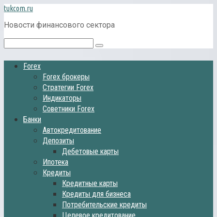
Перейти
tukcom.ru
к
Новости финансового сектора
контенту
Поиск:
Forex
Forex брокеры
Стратегии Forex
Индикаторы
Советники Forex
Банки
Автокредитование
Депозиты
Дебетовые карты
Ипотека
Кредиты
Кредитные карты
Кредиты для бизнеса
Потребительские кредиты
Целевое кредитование