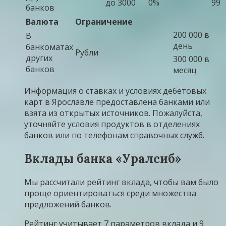
до 3000
0%
99
банков
Валюта
Ограничение
200 000 в
В
день
банкоматах
Рубли
других
300 000 в
банков
месяц
Информация о ставках и условиях дебетовых
карт в Ярославле предоставлена банками или
взята из открытых источников. Пожалуйста,
уточняйте условия продуктов в отделениях
банков или по телефонам справочных служб.
Вклады банка «Уралсиб»
Мы рассчитали рейтинг вклада, чтобы вам было
проще ориентироваться среди множества
предложений банков.
Рейтинг учитывает 7 параметров вклада и 9