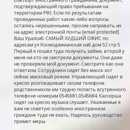
подтверждающий право пребывания на
территории РФ). Если по результатам
проведенных работ какие-либо вопросы
остались нерешенными, просим направить их
на адрес электронной почты [email protected]
Ваш Уралсиб. САМЫЙ ХУДШИЙ ОФИС по
адресам ул Космодамианская наб дом 52 стр 5
Первый я пошёл туда получать займи, второй у
меня ни кто не смотрели документы. Они даже
не проверяли мой документ. Смотрите как они
ответили. Сотрудники сидят без масок хот
сейчас масковый режим. Управляющий сидят в
кресло розговаривает своим телефоне
родственником им трудно попасть вгутренного
телефоне номерам 0545681,0545684. Кассирша
сидят на кресло музыка слушает. Уважаемые я
вам не советую особенно иностранном
граждане туда не ехать. Надеюсь руководство
примет меры.