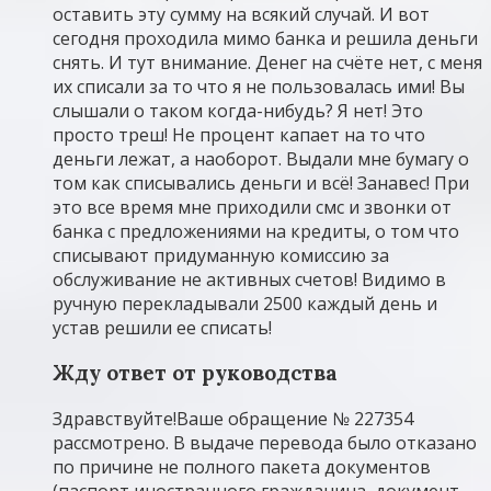
оставить эту сумму на всякий случай. И вот
сегодня проходила мимо банка и решила деньги
снять. И тут внимание. Денег на счёте нет, с меня
их списали за то что я не пользовалась ими! Вы
слышали о таком когда-нибудь? Я нет! Это
просто треш! Не процент капает на то что
деньги лежат, а наоборот. Выдали мне бумагу о
том как списывались деньги и всё! Занавес! При
это все время мне приходили смс и звонки от
банка с предложениями на кредиты, о том что
списывают придуманную комиссию за
обслуживание не активных счетов! Видимо в
ручную перекладывали 2500 каждый день и
устав решили ее списать!
Жду ответ от руководства
Здравствуйте!Ваше обращение № 227354
рассмотрено. В выдаче перевода было отказано
по причине не полного пакета документов
(паспорт иностранного гражданина, документ,