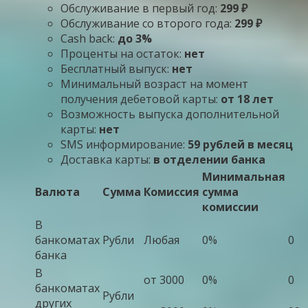
Обслуживание в первый год:
299 ₽
Обслуживание со второго года:
299 ₽
Cash back:
до 3%
Проценты на остаток:
нет
Бесплатный выпуск:
нет
Минимальный возраст на момент
получения дебетовой карты:
от 18 лет
Возможность выпуска дополнительной
карты:
нет
SMS информирование:
59 рублей в месяц
Доставка карты:
в отделении банка
Минимальная
Валюта
Сумма
Комиссия
сумма
комиссии
В
банкоматах
Рубли
Любая
0%
0
банка
В
от 3000
0%
0
банкоматах
Рубли
других