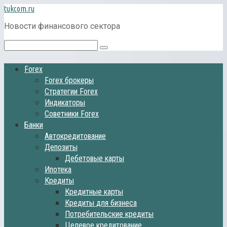
Перейти
tukcom.ru
к
Новости финансового сектора
контенту
Поиск:
Forex
Forex брокеры
Стратегии Forex
Индикаторы
Советники Forex
Банки
Автокредитование
Депозиты
Дебетовые карты
Ипотека
Кредиты
Кредитные карты
Кредиты для бизнеса
Потребительские кредиты
Целевое кредитование