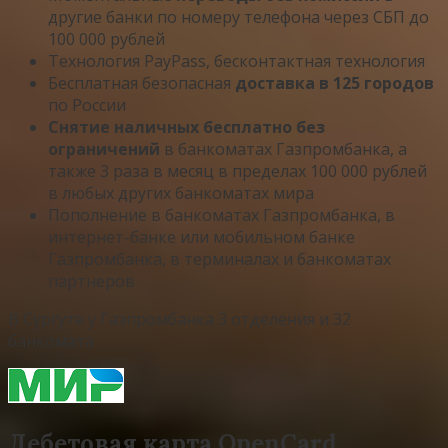
другие банки по номеру телефона через СБП до
100 000 рублей
Технология PayPass, бесконтактная технология
Бесплатная безопасная
доставка в 125 городов
по России
Снятие наличных бесплатно без
ограничений
в банкоматах Газпромбанка, а
также 3 раза в месяц в пределах 100 000 рублей
в любых других банкоматах мира
Пополнение в банкоматах Газпромбанка, в
интернет-банке или мобильном банке
Газпромбанка, в терминалах и банкоматах
партнеров
В Сургуте у Газпромбанка 3 отделения и 32
банкомата
Дебетовая карта OpenCard