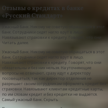
Отзывы о кредитах в банке
«Русский Стандарт»
Ужасный банк. Никому не советую обращаться в этот
банк. Сотрудники сидят нагло врут в лицо.
Навязывают страховки к кредиту. Говорят, что они
Читать далее.
Ужасный банк. Никому не советую обращаться в этот
банк. Сотрудники сидят нагло врут в лицо.
Навязывают страховки к кредиту. Говорят, что они
обязательны и без них нельзя. На уточняющие
вопросы не отвечают, сразу идут к директору
посовещаться, так как директор отделения не
разрешает своим сотрудникам оформлять кредит без
страховки. Навязывают клиентам кредитные карты,
по им словам кредит и без кредитки не выдаётся.
Самый ужасный банк. Скрыть