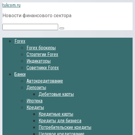
Перейти
tukcom.ru
к
Новости финансового сектора
контенту
Поиск:
Forex
Forex брокеры
Стратегии Forex
Индикаторы
Советники Forex
Банки
Автокредитование
Депозиты
Дебетовые карты
Ипотека
Кредиты
Кредитные карты
Кредиты для бизнеса
Потребительские кредиты
Целевое кредитование