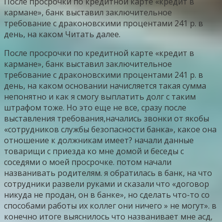
После просрочки по кредитной карте «кредит в
кармане», банк выставил заключительное
требование с драконовскими процентами 241 р. в
день, на каком Читать далее.
После просрочки по кредитной карте «кредит в
кармане», банк выставил заключительное
требование с драконовскими процентами 241 р. в
день, на каком основании начисляется такая сумма
непонятно и как я смогу выплатить долг с таким
штрафом тоже. Но это еще не все, сразу после
выставления требования,начались звонки от якобы
«сотрудников службы безопасности банка», какое она
отношение к должникам имеет? начали данные
товарищи с приезда ко мне домой и беседы с
соседями о моей просрочке. потом начали
названивать родителям. я обратилась в банк, на что
сотрудники развели руками и сказали что «договор
никуда не продан, он в банке», но сделать что-то со
способами работы их коллег они ничего » не могут». в
конечно итоге выяснилось что названивает мне асд,