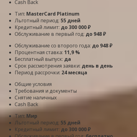
Cash Back
Тип:
MasterСard Platinum
Льготный период:
55 дней
Кредитный лимит:
до 300 000 ₽
Обслуживание в первый год:
до 948 ₽
Обслуживание со второго года:
до 948 ₽
Процентная ставка:
11,9 %
Бесплатный выпуск:
да
Срок рассмотрения заявки:
день в день
Период рассрочки:
24 месяца
Общие условия
Требования и документы
Снятие наличных
Cash Back
Тип:
Мир
Льготный период:
55 дней
Кредитный лимит:
до 300 000 ₽
Обслуживание в первый год:
бесплатно