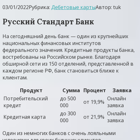
03/01/2022
Рубрика:
Дебетовые карты
Автор:
tuk
Русский Стандарт Банк
На сегодняшний день банк — один из крупнейших
национальных финансовых институтов
федерального значения. Кредитные продукты банка,
востребованы на Российском рынке. Благодаря
обширной сети из 150 отделений, представленной в
каждом регионе РФ, банк становиться ближе к
клиентам.
Продукт
Сумма
Процент
Заявка
Потребительский
до 500
Онлайн
от 19,9%
кредит
000
заявка
до 300
Онлайн
Кредитная карта
от 21,9%
000
заявка
Один из немногих банков с очень лояльными
условиями для своих будущих клиентов.