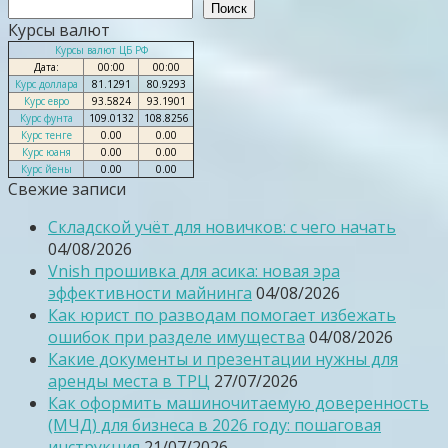
Поиск
Курсы валют
Курсы валют ЦБ РФ
Дата:
00:00
00:00
Курс доллара
81.1291
80.9293
Курс евро
93.5824
93.1901
Курс фунта
109.0132
108.8256
Курс тенге
0.00
0.00
Курс юаня
0.00
0.00
Курс йены
0.00
0.00
Свежие записи
Складской учёт для новичков: с чего начать
04/08/2026
Vnish прошивка для асика: новая эра
эффективности майнинга
04/08/2026
Как юрист по разводам помогает избежать
ошибок при разделе имущества
04/08/2026
Какие документы и презентации нужны для
аренды места в ТРЦ
27/07/2026
Как оформить машиночитаемую доверенность
(МЧД) для бизнеса в 2026 году: пошаговая
инструкция
21/07/2026