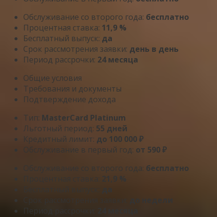
Обслуживание со второго года:
бесплатно
Процентная ставка:
11,9 %
Бесплатный выпуск:
да
Срок рассмотрения заявки:
день в день
Период рассрочки:
24 месяца
Общие условия
Требования и документы
Подтверждение дохода
Тип:
MasterСard Platinum
Льготный период:
55 дней
Кредитный лимит:
до 100 000 ₽
Обслуживание в первый год:
от 590 ₽
Обслуживание со второго года:
бесплатно
Процентная ставка:
21,9 %
Бесплатный выпуск:
да
Срок рассмотрения заявки:
до недели
Период рассрочки:
24 месяца