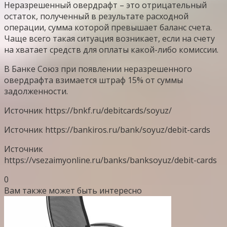
Неразрешенный овердрафт – это отрицательный
остаток, полученный в результате расходной
операции, сумма которой превышает баланс счета.
Чаще всего такая ситуация возникает, если на счету
на хватает средств для оплаты какой-либо комиссии.
В Банке Союз при появлении неразрешенного
овердрафта взимается штраф 15% от суммы
задолженности.
Источник
https://bnkf.ru/debitcards/soyuz/
Источник
https://bankiros.ru/bank/soyuz/debit-cards
Источник
https://vsezaimyonline.ru/banks/banksoyuz/debit-cards
0
Вам также может быть интересно