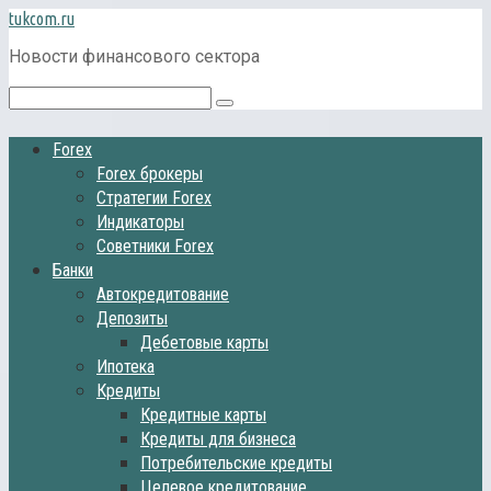
Перейти
tukcom.ru
к
Новости финансового сектора
контенту
Поиск:
Forex
Forex брокеры
Стратегии Forex
Индикаторы
Советники Forex
Банки
Автокредитование
Депозиты
Дебетовые карты
Ипотека
Кредиты
Кредитные карты
Кредиты для бизнеса
Потребительские кредиты
Целевое кредитование