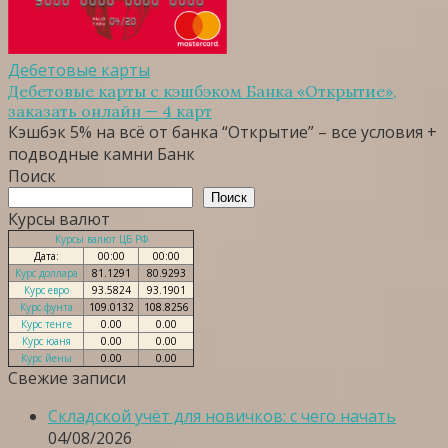
Дебетовые карты
Дебетовые карты c кэшбэком Банка «Открытие»,
заказать онлайн — 4 карт
Кэшбэк 5% на всё от банка “Открытие” – все условия +
подводные камни Банк
Поиск
Поиск
Курсы валют
Курсы валют ЦБ РФ
Дата:
00:00
00:00
Курс доллара
81.1291
80.9293
Курс евро
93.5824
93.1901
Курс фунта
109.0132
108.8256
Курс тенге
0.00
0.00
Курс юаня
0.00
0.00
Курс йены
0.00
0.00
Свежие записи
Складской учёт для новичков: с чего начать
04/08/2026