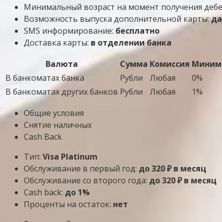
Минимальный возраст на момент получения деб
Возможность выпуска дополнительной карты:
да
SMS информирование:
бесплатно
Доставка карты:
в отделении банка
Валюта
Сумма
Комиссия
Минима
В банкоматах банка
Рубли
Любая
0%
В банкоматах других банков
Рубли
Любая
1%
Общие условия
Снятие наличных
Cash Back
Тип:
Visa Platinum
Обслуживание в первый год:
до 320 ₽ в месяц
Обслуживание со второго года:
до 320 ₽ в месяц
Cash back:
до 1%
Проценты на остаток:
нет