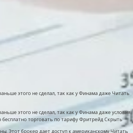
аньше этого не сделал, так как у Финама даже Читать
ньше этого не сделал, так как у Финама даже условия
о бесплатно торговать по тарифу Фритрейд Скрыть
ны. Этот брокер дает доступ к американскому Читать