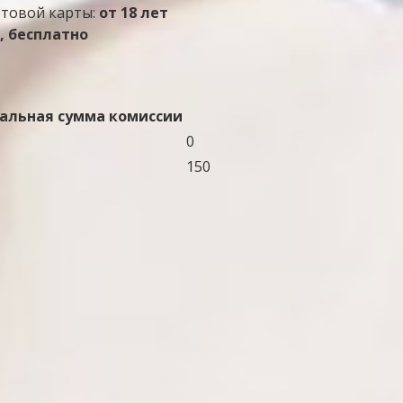
етовой карты:
от 18 лет
, бесплатно
льная сумма комиссии
0
150