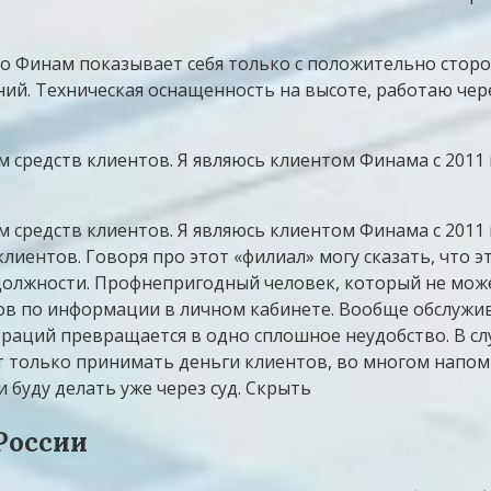
то Финам показывает себя только с положительно сторо
ий. Техническая оснащенность на высоте, работаю чер
редств клиентов. Я являюсь клиентом Финама с 2011 го
редств клиентов. Я являюсь клиентом Финама с 2011 го
лиентов. Говоря про этот «филиал» могу сказать, что э
должности. Профнепригодный человек, который не може
в по информации в личном кабинете. Вообще обслужив
пераций превращается в одно сплошное неудобство. В с
т только принимать деньги клиентов, во многом напом
 буду делать уже через суд. Скрыть
России