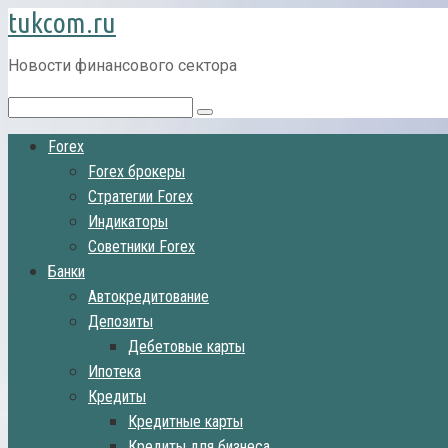
tukcom.ru
Перейти
к
контенту
Новости финансового сектора
Поиск:
Forex
Forex брокеры
Стратегии Forex
Индикаторы
Советники Forex
Банки
Автокредитование
Депозиты
Дебетовые карты
Ипотека
Кредиты
Кредитные карты
Кредиты для бизнеса