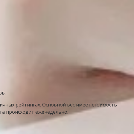
ов.
личных рейтингах. Основной вес имеет стоимость
га происходит еженедельно.