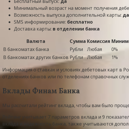
Бесплатный выпуск:
да
Минимальный возраст на момент получения деб
Возможность выпуска дополнительной карты:
да
SMS информирование:
бесплатно
Доставка карты:
в отделении банка
Валюта
Сумма
Комиссия
Минима
В банкоматах банка
Рубли
Любая
0%
В банкоматах других банков
Рубли
Любая
1%
Информация о ставках и условиях дебетовых карт в Ро
отделениях банков или по телефонам справочных служ
Вклады Финам Банка
Мы рассчитали рейтинг вклада, чтобы вам было прощ
Рейтинг учитывает 7 параметров вклада и 9 показате
вклада и надежность банка, также учитываются допол