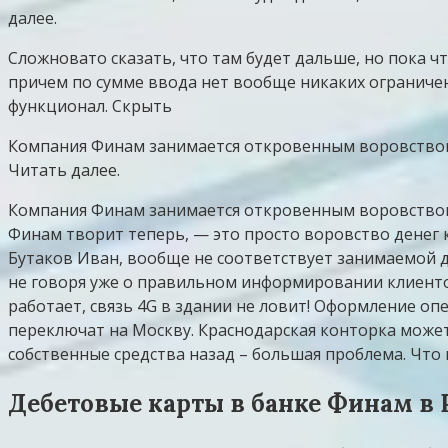
далее.
Сложновато сказать, что там будет дальше, но пока ч
причем по сумме ввода нет вообще никаких ограничен
функционал. Скрыть
Компания Финам занимается откровенным воровством с
Читать далее.
Компания Финам занимается откровенным воровством с
Финам творит теперь, — это просто воровство денег к
Бутаков Иван, вообще не соответствует занимаемой 
не говоря уже о правильном информировании клиенто
работает, связь 4G в здании не ловит! Оформление о
переключат на Москву. Краснодарская конторка може
собственные средства назад – большая проблема. Что и
Дебетовые карты в банке Финам в 