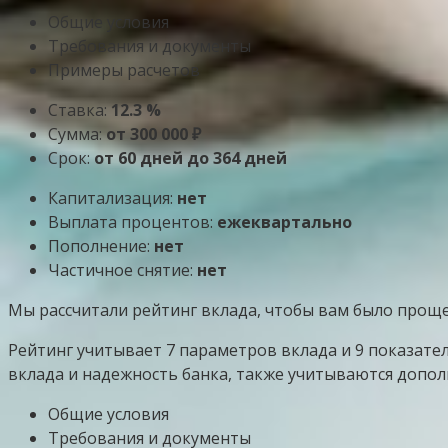
Общие условия
Требования и документы
Примеры расчетов
Ставка:
12.3 %
Сумма:
от 300 000 ₽
Срок:
от 60 дней до 364 дней
Капитализация:
нет
Выплата процентов:
ежеквартально
Пополнение:
нет
Частичное снятие:
нет
Мы рассчитали рейтинг вклада, чтобы вам было прощ
Рейтинг учитывает 7 параметров вклада и 9 показате
вклада и надежность банка, также учитываются допол
Общие условия
Требования и документы