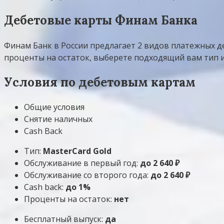
Дебетовые карты Финам Банка
Финам Банк в России предлагает 2 видов платежных де
проценты на остаток, выберете подходящий вам тип и 
Условия по дебетовым картам
Общие условия
Снятие наличных
Cash Back
Тип:
MasterСard Gold
Обслуживание в первый год:
до 2 640 ₽
Обслуживание со второго года:
до 2 640 ₽
Cash back:
до 1%
Проценты на остаток:
нет
Бесплатный выпуск:
да