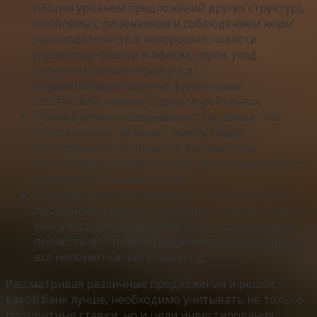
общим уровнем предложений других структур),
проблемы с лицензиями и соблюдением норм
законодательства, нехорошие новости
(проверки, обыски в офисах, слухи, уход
серьезных акционеров и т.д.),
неудовлетворительные финансовые
показатели, низкие оценки в рейтингах.
Оценка уровня «современности» банка – не
всегда важно, но может иметь смысл
информация о количестве банкоматов,
доступности онлайн-опций, числе отделений по
стране, СМС-банкинг и т.д.
Условия открытия депозита – по конкретной
программе в выбранном банке: нужно получить
консультацию специалиста, потом тщательно
прочесть договор сотрудничества, прояснить
все непонятные вопросы и т.д.
Рассматривая различные предложения и решая,
какой банк лучше, необходимо учитывать не только
процентные ставки, но и цели инвестирования,