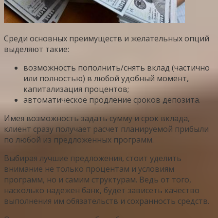
Среди основных преимуществ и желательных опций
выделяют такие:
возможность пополнить/снять вклад (частично
или полностью) в любой удобный момент,
капитализация процентов;
автоматическое продление сроков депозита.
Имея возможность задать сумму и срок вклада,
клиент сразу получает расчет планируемой прибыли
по любой из предложенных программ.
Выбирая лучшие предложения, стоит уделить
внимание не только процентам и условиям
программ, но и самим структурам. Ведь от того,
насколько надежен банк, будет зависеть качество
выполнения им обязательств и сохранность средств.