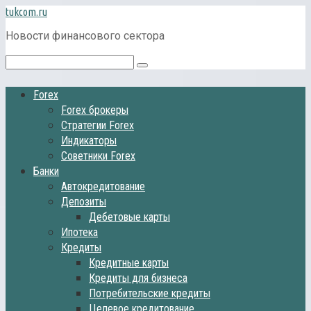
Перейти
tukcom.ru
к
Новости финансового сектора
контенту
Поиск:
Forex
Forex брокеры
Стратегии Forex
Индикаторы
Советники Forex
Банки
Автокредитование
Депозиты
Дебетовые карты
Ипотека
Кредиты
Кредитные карты
Кредиты для бизнеса
Потребительские кредиты
Целевое кредитование