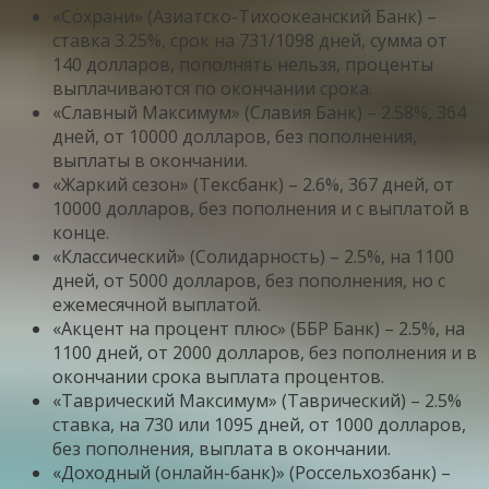
«Сохрани» (Азиатско-Тихоокеанский Банк) –
ставка 3.25%, срок на 731/1098 дней, сумма от
140 долларов, пополнять нельзя, проценты
выплачиваются по окончании срока.
«Славный Максимум» (Славия Банк) – 2.58%, 364
дней, от 10000 долларов, без пополнения,
выплаты в окончании.
«Жаркий сезон» (Тексбанк) – 2.6%, 367 дней, от
10000 долларов, без пополнения и с выплатой в
конце.
«Классический» (Солидарность) – 2.5%, на 1100
дней, от 5000 долларов, без пополнения, но с
ежемесячной выплатой.
«Акцент на процент плюс» (ББР Банк) – 2.5%, на
1100 дней, от 2000 долларов, без пополнения и в
окончании срока выплата процентов.
«Таврический Максимум» (Таврический) – 2.5%
ставка, на 730 или 1095 дней, от 1000 долларов,
без пополнения, выплата в окончании.
«Доходный (онлайн-банк)» (Россельхозбанк) –