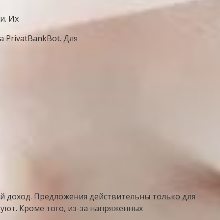
и. Их
 PrivatBankBot. Для
 доход. Предложения действительны только для
уют. Кроме того, из-за напряженных