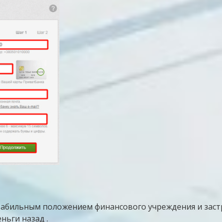
абильным положением финансового учреждения и застр
ньги назад .