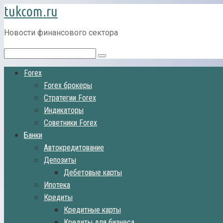
tukcom.ru
Перейти
к
контенту
Новости финансового сектора
Поиск:
Forex
Forex брокеры
Стратегии Forex
Индикаторы
Советники Forex
Банки
Автокредитование
Депозиты
Дебетовые карты
Ипотека
Кредиты
Кредитные карты
Кредиты для бизнеса