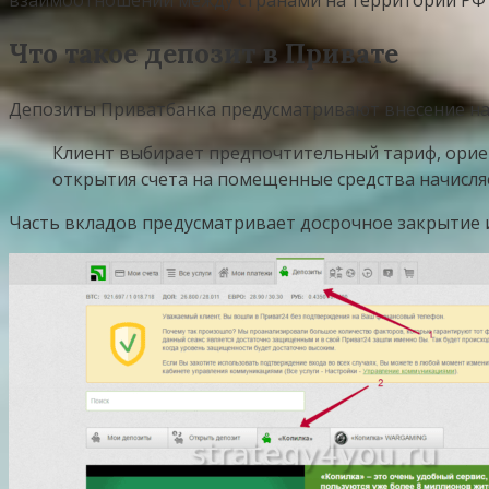
взаимоотношений между странами на территории РФ 
Что такое депозит в Привате
Депозиты Приватбанка предусматривают внесение на
Клиент выбирает предпочтительный тариф, ориен
открытия счета на помещенные средства начисляе
Часть вкладов предусматривает досрочное закрытие 