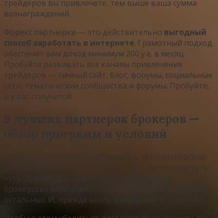
трейдеров вы привлечете, тем выше ваша сумма
вознаграждений.
Форекс партнерки — это действительно
выгодный
способ заработать в интернете
. Грамотный подход
обеспечит вам доход минимум 200 у.е. в месяц.
Пробуйте развивать все каналы привлечения
трейдеров — личный сайт, блог, форумы, социальные
сети, тематические сообщества и форумы. Пробуйте,
и у вас получится!
9 лучших партнерок брокеров —
обзор программ и условий
Странно, но многие ищут деньги в тех партнерских
нишах, где их нет… Ну, может, и есть, но только чуть-
чуть. Другое дело партнерские программы
брокерских компаний — они выгодно отличаются от
остальных. И, прежде всего, размерами отчислений.