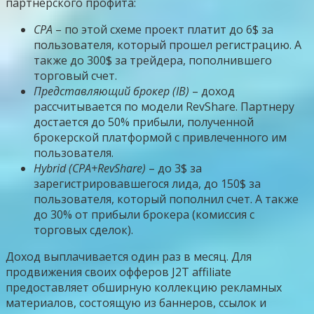
партнерского профита:
CPA
– по этой схеме проект платит до 6$ за
пользователя, который прошел регистрацию. А
также до 300$ за трейдера, пополнившего
торговый счет.
Представляющий брокер (IB)
– доход
рассчитывается по модели RevShare. Партнеру
достается до 50% прибыли, полученной
брокерской платформой с привлеченного им
пользователя.
Hybrid (CPA+RevShare)
– до 3$ за
зарегистрировавшегося лида, до 150$ за
пользователя, который пополнил счет. А также
до 30% от прибыли брокера (комиссия с
торговых сделок).
Доход выплачивается один раз в месяц. Для
продвижения своих офферов J2T affiliate
предоставляет обширную коллекцию рекламных
материалов, состоящую из баннеров, ссылок и