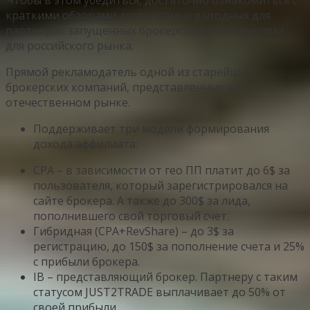
Чтобы в этом убедиться, достаточно ознакомиться с
краткими обзорами десяти самых выгодных для
партнерок запущенных брокерскими компаниями
для российского рынка.
Прямой рекламодатель одной из старейших
брокерских компаний, представленных на
отечественном рынке.
Поддерживает три модели формирования
дохода аффилиата:
CPA – в зависимости от гео ПП платит до 6$ за
пользователя, который зарегистрировался на
сайте брокера. А также до 300$ за лида,
пополнившего свой торговый счет.
Гибридная (CPA+RevShare) – до 3$ за
регистрацию, до 150$ за пополнение счета и 25%
с прибыли брокера.
IB – представляющий брокер. Партнеру с таким
статусом JUST2TRADE выплачивает до 50% от
своей прибыли.