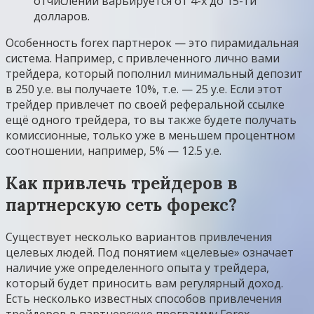
отчислений варьируется от 4-х до 15-ти
долларов.
Особенность forex партнерок — это пирамидальная
система. Например, с привлеченного лично вами
трейдера, который пополнил минимальный депозит
в 250 y.e. вы получаете 10%, т.е. — 25 y.e. Если этот
трейдер привлечет по своей реферальной ссылке
ещё одного трейдера, то вы также будете получать
комиссионные, только уже в меньшем процентном
соотношении, например, 5% — 12.5 y.e.
Как привлечь трейдеров в
партнерскую сеть форекс?
Существует несколько вариантов привлечения
целевых людей. Под понятием «целевые» означает
наличие уже определенного опыта у трейдера,
который будет приносить вам регулярный доход.
Есть несколько известных способов привлечения