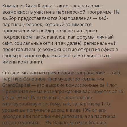
Компания GrandCapital также предоставляет
возможность участия в партнерской программе. На
выбор предоставляются 3 направления — веб-
партнер (человек, который занимается
привлечением трейдеров через интернет
посредством таких каналов, как форумы, личный
сайт, социальные сети и так далее), региональный
представитель (с возможностью открытия офиса в
своем регионе) и франчайзинг (деятельность от
имени компании).
Сегодня мы рассмотрим первое направление — веб-
партнер. Основное преимущество компании
GrandCapital — это высокие комиссионные за 1 лот.
Примерная сумма вознаграждения варьируется от 15
у.е. до 70 у.е. Партнерство предполагает
многоуровневую систему, так, за партнера 1-го
уровня вы получаете доход в виде 10% от его
доходов или пополнений депозита, а за партнера
второго уровня — 7%. Важно, что чем больше