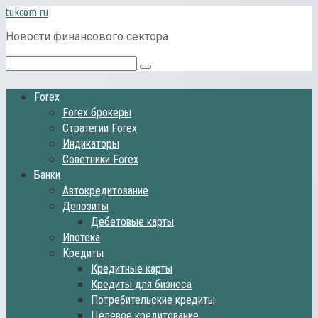
Перейти
tukcom.ru
к
Новости финансового сектора
контенту
Поиск:
Forex
Forex брокеры
Стратегии Forex
Индикаторы
Советники Forex
Банки
Автокредитование
Депозиты
Дебетовые карты
Ипотека
Кредиты
Кредитные карты
Кредиты для бизнеса
Потребительские кредиты
Целевое кредитование