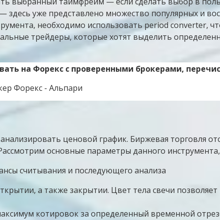
ть выбранный таймфрейм — если сделать выбор в польз
— здесь уже представлено множество популярных и во
румента, необходимо использовать period converter, ч
альные трейдеры, которые хотят выделить определенны
вать на Форекс с проверенными брокерами, переч
анализировать ценовой график. Биржевая торговля отс
. Рассмотрим основные параметры данного инструмента,
крытии, а также закрытии. Цвет тела свечи позволяет р
максимум котировок за определенный временной отрез