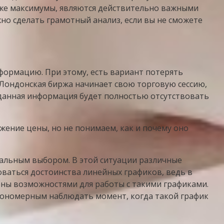
кже максимумы, являются действительно важными
жно сделать грамотный анализ, если вы не сможете
формацию. При этому, есть вариант потерять
 Лондонская биржа начинает свою торговую сессию,
 данная информация будет полностью отсутствовать
ение цены, но не понимаем, как и почему оно
альным выбором. В этой ситуации различные
ваться достоинства линейных графиков, ведь в
ны возможностями для работы с такими графиками.
акономерным наблюдать момент, когда такой график