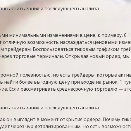
ми минимальными изменениями в цене, к примеру, 0.1 
т отличную возможность наслаждаться ценовыми измен
м трейдерам. Воспользоваться тиковым графиком трейд
через торговые терминалы. Открывая новый ордер, мы 
громной полезностью, но есть трейдеры, которые акти
найти более выгодную цену при входе на рынок. 1 пун
ние. Если рассматривать среднесрочную торговлю — это
так он выглядит в момент открытия ордера. Почему ти
удет через чур детализированным. Но есть возможнос