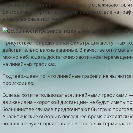
отразиться на линии — они попросту сглаживаются, 
факторами в торговле, поэтому их отсутствие на граф
видеть важные экстремумы.
Присутствует определенная фильтрация доступных ко
действительно важные данные. В качестве оптимально
можно наблюдать достаточно хаотичное перемещение 
на линейных графиках.
Подтверждаем то, что линейные графики не являются 
происходило.
Если вы хотите пользоваться линейными графиками —
движения на «короткой дистанции» не будут иметь пр
большинстве случаев предпочитают быструю торговл
Аналитические обзоры в последнее время обходятся б
больше не будет представлен в торговых терминалах.