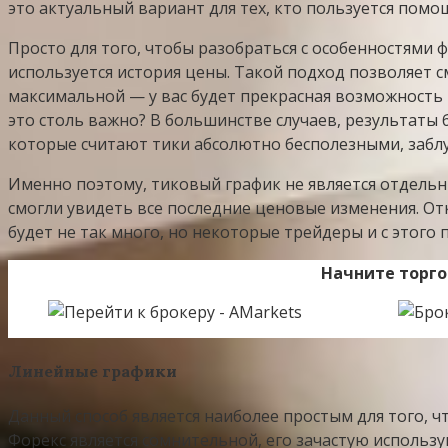
это актуальный вариант для тех, кто пользуется пом
Просто для того, чтобы разобраться с особенностями
используется история цены. Такой подход позволяет с
максимальной — у вас будет прекрасная возможность 
это столь важно? В большинстве случаев, результаты 
которые считают тики абсолютно бесполезными, забл
Именно поэтому, тиковый график не является отдельн
смогли увидеть все последние ценовые изменения. От
будет не так много, но некоторые трейдеры и с этого 
Начните торго
Линейные графики
Данный способ является наиболее простым для того, 
Форекс является сомнительной, его зачастую использ