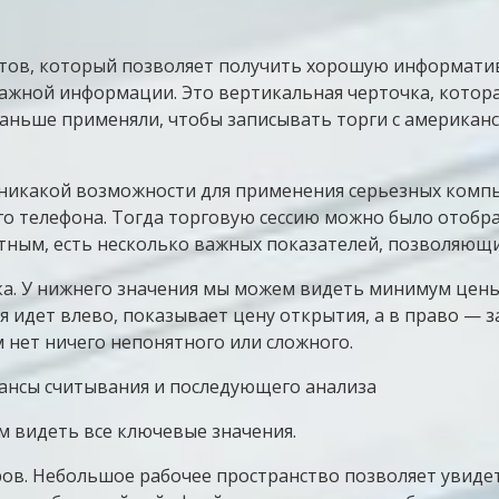
тов, который позволяет получить хорошую информати
я важной информации. Это вертикальная черточка, кот
раньше применяли, чтобы записывать торги с американс
 никакой возможности для применения серьезных ком
 телефона. Тогда торговую сессию можно было отобраз
тным, есть несколько важных показателей, позволяющи
ка. У нижнего значения мы можем видеть минимум цены
 идет влево, показывает цену открытия, а в право — за
м нет ничего непонятного или сложного.
м видеть все ключевые значения.
в. Небольшое рабочее пространство позволяет увидеть