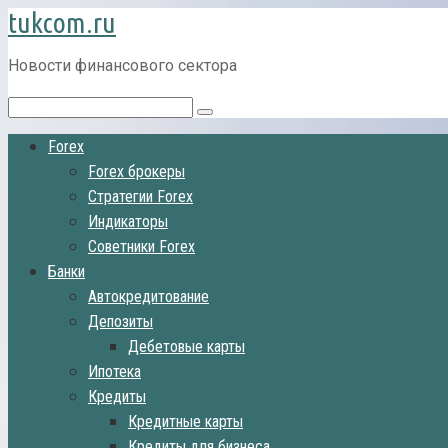
tukcom.ru
Перейти
к
контенту
Новости финансового сектора
Поиск:
Forex
Forex брокеры
Стратегии Forex
Индикаторы
Советники Forex
Банки
Автокредитование
Депозиты
Дебетовые карты
Ипотека
Кредиты
Кредитные карты
Кредиты для бизнеса