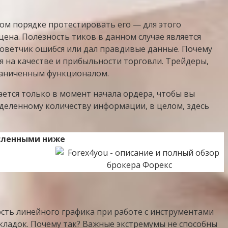
ом порядке протестировать его — для этого
цена. Полезность тиков в данном случае является
советчик ошибся или дал правдивые данные. Почему
ся на качестве и прибыльности торговли. Трейдеры,
граниченным функционалом.
ется только в момент начала ордера, чтобы вы
еделенному количеству информации, в целом, здесь
исленными ниже
сть линейного графика при работе с инструментами
ыкладок. Почему так? Важные экстремумы не способны