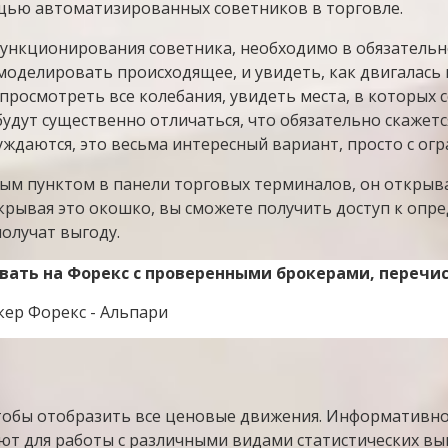
ощью автоматизированных советников в торговле.
 функционирования советника, необходимо в обязательн
моделировать происходящее, и увидеть, как двигалась 
просмотреть все колебания, увидеть места, в которых 
будут существенно отличаться, что обязательно скажет
уждаются, это весьма интересный вариант, просто с о
ым пунктом в панели торговых терминалов, он открыва
крывая это окошко, вы сможете получить доступ к опр
получат выгоду.
вать на Форекс с проверенными брокерами, переч
чтобы отобразить все ценовые движения. Информативно
уют для работы с различными видами статистических в