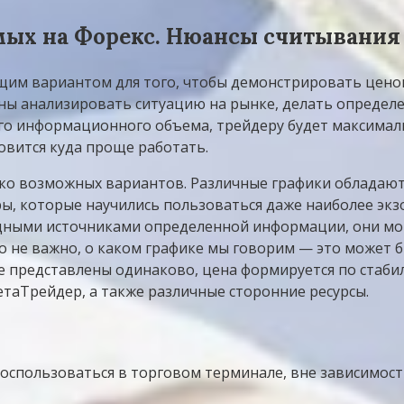
мых на Форекс. Нюансы считывания
щим вариантом для того, чтобы демонстрировать цено
ны анализировать ситуацию на рынке, делать определе
го информационного объема, трейдеру будет максимальн
новится куда проще работать.
ько возможных вариантов. Различные графики обладаю
ы, которые научились пользоваться даже наиболее экз
дными источниками определенной информации, они могу
 не важно, о каком графике мы говорим — это может б
де представлены одинаково, цена формируется по стаби
аТрейдер, а также различные сторонние ресурсы.
оспользоваться в торговом терминале, вне зависимости