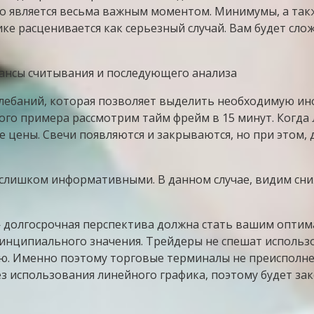
что является весьма важным моментом. Минимумы, а та
ике расценивается как серьезный случай. Вам будет сло
лебаний, которая позволяет выделить необходимую ин
го примера рассмотрим тайм фрейм в 15 минут. Когда
цены. Свечи появляются и закрываются, но при этом,
слишком информативными. В данном случае, видим сниж
 долгосрочная перспектива должна стать вашим оптим
инципиального значения. Трейдеры не спешат использо
ю. Именно поэтому торговые терминалы не преисполне
ез использования линейного графика, поэтому будет з