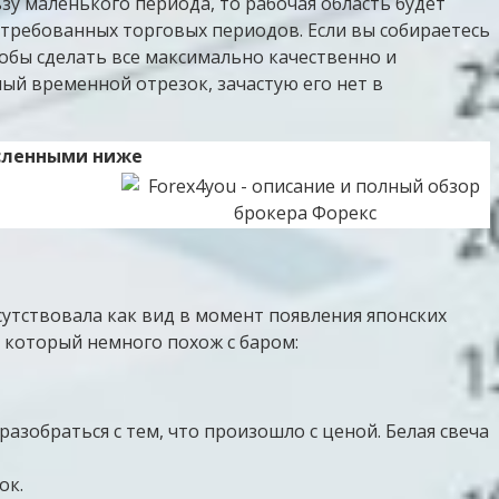
у маленького периода, то рабочая область будет
стребованных торговых периодов. Если вы собираетесь
тобы сделать все максимально качественно и
й временной отрезок, зачастую его нет в
исленными ниже
утствовала как вид в момент появления японских
 который немного похож с баром:
азобраться с тем, что произошло с ценой. Белая свеча
ок.