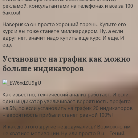
рекламой, консультантами на телефонах и все за 100
баксов!
Наверняка он просто хороший парень. Купите его
курс и вы тоже станете миллиардером. Ну, а если
вдруг нет, значит надо купить еще курс. И еще. И
еще.
Установите на график как можно
больше индикаторов
Как известно, технический анализ работает. И если
один индикатор увеличивает вероятность профита
на 5%, то если установить на график 20 индикаторов
– вероятность прибыли станет равной 100% !
И как до этого другие не додумались? Возможно им
не хватило мотивации. Ну или просто Вы – Гений.