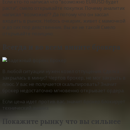
Если кто-то написал что “возможно EURUSD будет
расти”, смело открывайте покупки. Почему аналитик
написал “возможно”? Да потому что он зассал
входить в рынок. Небось очкарик, живет с мамочкой
и до сих пор девственник. Вы же не такой! Смело
открывайте позицию.
Всегда и во всем вините брокера
В любой ситуации нужен козел отпущения. Сделка
закрылась в минус? Чертов брокер, не мог закрыть в
плюс. У вас не получается скальпировать? Значит
брокер недостаточно мгновенно открывает ордера.
Если цена идет против вас, значит брокер блокирует
технический анализ.
Покажите рынку что вы сильнее