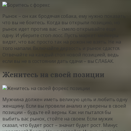
Рынок – он как бродячая собака, ему нужно показать
что вы не боитесь. Когда вы открыли позицию, но
рынок идет против вас – смело открывайте еще
одну. И уберите стоп-лосс. Пусть маркет-мейкеры
видят, что вас просто так на рожон не взять. Не на
того напали. Включайте дерзость и рынок сдастся.
Отвечайте на каждый стоп новой позицией, ведь
если вы не в состоянии дать сдачи – вы СЛАБАК.
Женитесь на своей позиции
Мужчина должен иметь великую цель и любить одну
женщину. Если вы провели анализ и уверены в своей
позиции – будьте ей верны. Как ни пытался бы
выбить вас рынок, стойте на своем. Если мужик
сказал, что будет рост – значит будет рост. Минус