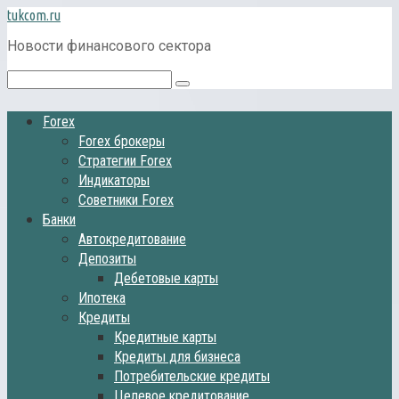
Перейти
tukcom.ru
к
Новости финансового сектора
контенту
Поиск:
Forex
Forex брокеры
Стратегии Forex
Индикаторы
Советники Forex
Банки
Автокредитование
Депозиты
Дебетовые карты
Ипотека
Кредиты
Кредитные карты
Кредиты для бизнеса
Потребительские кредиты
Целевое кредитование