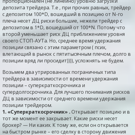
пропорционален (не линейно) уровню загрузки
депозита трейдера. Т.е , при прочих равных, трейдер
с депозитом 100*D, вошедший в позицию от N-го
плеча несет ДЦ риски большие, нежели трейдер с
депозитом в 1*D, вошедший от 100*N. Потому что
второй уменьшает риск ДЦ приближением уровня
своего СТОП-АУТа. Но, среднее время удержания
позиции связано с этим параметром ( псих,
влетающий в рынок с пятитысячным плечом, долго в
позиции вряд ли просидит)))), усложнять не будем.
Возьмем два утрированных пограничных типа
трейдера в зависимости от времени удержания
позиции – суперкраткосрочника и
супердолгосрочника. Для лучшего понимания рисков
ДЦ в зависимости от среднего времени удержания
позиции трейдером.
1. «Суперкраткосрочник» .
Открывает позицию и в
тот же момент ее закрывает. Какие риски несет
брокер? — Ни каких. К тому же, если он открывается
на быстром рынке – его сделку в сторону движения