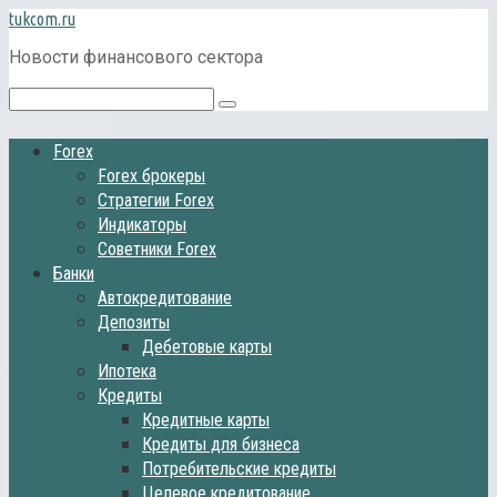
Перейти
tukcom.ru
к
Новости финансового сектора
контенту
Поиск:
Forex
Forex брокеры
Стратегии Forex
Индикаторы
Советники Forex
Банки
Автокредитование
Депозиты
Дебетовые карты
Ипотека
Кредиты
Кредитные карты
Кредиты для бизнеса
Потребительские кредиты
Целевое кредитование