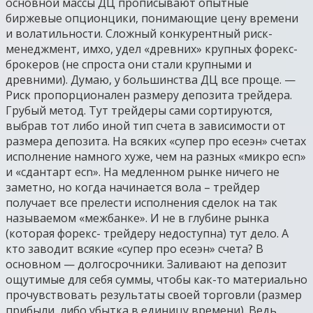
основной массы ДЦ прописывают опытные
биржевые опционцики, понимающие цену времени
и волатильности. Сложный конкурентный риск-
менеджмент, имхо, удел «древних» крупных форекс-
брокеров (не спроста они стали крупными и
древними). Думаю, у большинства ДЦ все проще. —
Риск пропорционален размеру депозита трейдера.
Грубый метод. Тут трейдеры сами сортируются,
выбрав тот либо иной тип счета в зависимости от
размера депозита. На всяких «супер про есеэн» счетах
исполнение намного хуже, чем на разных «микро ecn»
и «сдантарт ecn». На медленном рынке ничего не
заметно, но когда начинается вола – трейдер
получает все прелести исполнения сделок на так
называемом «межбанке». И не в глубине рынка
(которая форекс- трейдеру недоступна) тут дело. А
кто заводит всякие «супер про есеэн» счета? В
основном — долгосрочники. Заливают на депозит
ощутимые для себя суммы, чтобы как-то материально
прочувствовать результаты своей торговли (размер
прибыли, либо убытка в единицу времени). Ведь