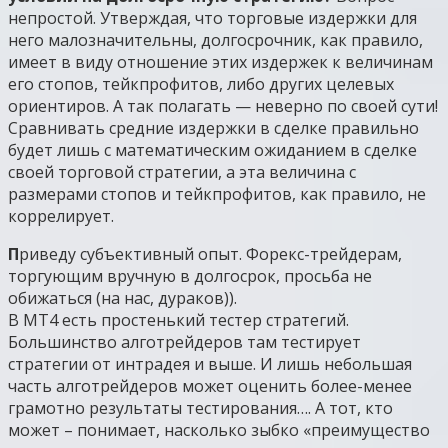
непростой. Утверждая, что торговые издержки для
него малозначительны, долгосрочник, как правило,
имеет в виду отношение этих издержек к величинам
его стопов, тейкпрофитов, либо других целевых
ориентиров. А так полагать — неверно по своей сути!
Сравнивать средние издержки в сделке правильно
будет лишь с математическим ожиданием в сделке
своей торговой стратегии, а эта величина с
размерами стопов и тейкпрофитов, как правило, не
коррелирует.
П
риведу субъективный опыт. Форекс-трейдерам,
торгующим вручную в долгосрок, просьба не
обижаться (на нас, дураков)).
В МТ4 есть простенький тестер стратегий.
Большинство алготрейдеров там тестирует
стратегии от интрадея и выше. И лишь небольшая
часть алготрейдеров может оценить более-менее
грамотно результаты тестирования…. А тот, кто
может – понимает, насколько зыбко «преимущество