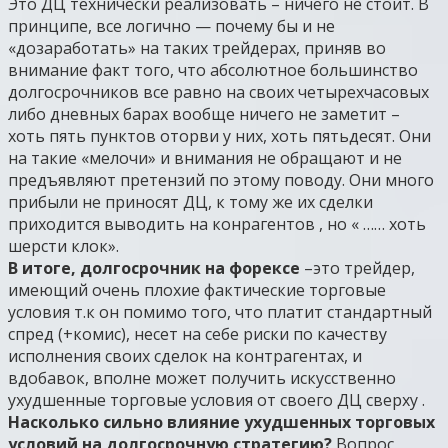
Это ДЦ технически реализовать – ничего не стоит. В
принципе, все логично — почему бы и не
«дозаработать» на таких трейдерах, приняв во
внимание факт того, что абсолютное большинство
долгосрочников все равно на своих четырехчасовых
либо дневных барах вообще ничего не заметит –
хоть пять пунктов оторви у них, хоть пятьдесят. Они
на такие «мелочи» и внимания не обращают и не
предъявляют претензий по этому поводу. Они много
прибыли не приносят ДЦ, к тому же их сделки
приходится выводить на конрагентов , но « …… хоть
шерсти клок».
В итоге,
долгосрочник на форексе
–это трейдер,
имеющий очень плохие фактические торговые
условия т.к он помимо того, что платит стандартный
спред (+комис), несет на себе риски по качеству
исполнения своих сделок на контрагентах, и
вдобавок, вполне может получить искусственно
ухудшенные торговые условия от своего ДЦ сверху .
Насколько сильно влияние ухудшенных торговых
условий на долгосрочную стратегию?
Вопрос