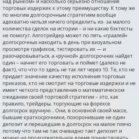
над рынком» и насколько серьезно отношение
торговых издержек к этому преимуществу. К тому же
по многим долгосрочным стратегиям вообще
адекватно нельзя ничего определить из- за малого
количества сделок на истории – и ни какие бэктесты
не помогут. Алготрейдер может по пять «граалей»
долгосрочных находить в день при визуальном
просмотре графиков, тестировать их — и
разочаровываться, а «ручной» долгосрочник найдет
один – начнет его торговать и поймет (далеко не
факт), что что-то здесь не так лет через 10. Те, кто не
придает значение качеству исполнения торговых
приказов, кто не смотрит на торговые издержки и не
имеет четкого представления о математическом
ожидании своей торговой стратегии – это, как
правило, трейдеры, торгующие на форексе
долгосрок вручную… Они, в основной своей массе,
бывшие краткосрочники, похоронившие не один
депозит и перешедшие в долгосрок на малое плечо
потому что там не так очевидно тает депозит и
можно на продолжительное время почувствовать