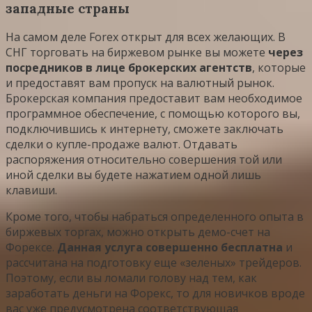
западные страны
На самом деле Forex открыт для всех желающих. В
СНГ торговать на биржевом рынке вы можете
через
посредников в лице брокерских агентств
, которые
и предоставят вам пропуск на валютный рынок.
Брокерская компания предоставит вам необходимое
программное обеспечение, с помощью которого вы,
подключившись к интернету, сможете заключать
сделки о купле-продаже валют. Отдавать
распоряжения относительно совершения той или
иной сделки вы будете нажатием одной лишь
клавиши.
Кроме того, чтобы набраться определенного опыта в
биржевых торгах, можно открыть демо-счет на
Форексе.
Данная услуга совершенно бесплатна
и
рассчитана на подготовку еще «зеленых» трейдеров.
Поэтому, если вы ломали голову над тем, как
заработать деньги на Форекс, то для новичков вроде
вас уже предусмотрена соответствующая