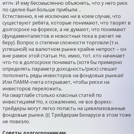
итп». И ему бессмысленно объяснять, что у него риск
по сделке был больше прибыли. ..
Естественно, я не исключаю ни в коем случае, что
существуют ребята, которые понимают, что творят в
долгосроке на форексе, а не думают, что понимают
(фундаменталистов и новостных пока в расчет не
беру). Вопрос о степени сложности торговли (т.н.
успешной) на валютном рынке крайне непрост – он
вне рамок этой статьи. Но, имхо, тот, кто начинает
что-то в долгосроке понимать (хотя бы примерно
определять параметр доходность/риск) спешит
пополнить ряды инвесторов на фондовых рынках!
Или ПАММ-счета открывает, чтобы риски на
инвесторов переложить.
На смартлабе столько классных статей по
инвестициям! Но, к сожалению, не все форекс-
трейдеры могут легко попасть на цивилизованные
фондовые рынки. ((( Трейдерам Беларуси в этом тоже
не повезло.
Советы долгосрочникам.