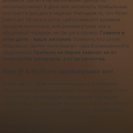
делами и тратить на заключение сделок по
несколько минут в день или заключать прибыльные
контракты раз-два в неделю. Учитывая то, что Forex
работает 24 часа в сутки, найти немного времени
вечером или ночью, или ранним утром, или в
обеденный перерыв, не так уж и сложно.
Главное в
этом деле – ваше желание
. Помните, что сотня
бездумных сделок проигрывает одной взвешенной и
обдуманной.
Прибыль на бирже зависит не от
количества договоров, а от их качества
.
Миф № 8. На Forex зарабатывают все!
Очень часто такие лозунги слышны в рекламных
обращениях брокерских фирм. Они утверждают, что
одной лишь регистрации, скачивания торгового
терминала и пополнения торгового счета достаточно
для того, чтобы начать зарабатывать. К сожалению,
это не так. В принципе получить прибыть можно, но
только в том случае, если у вас есть базовая
подготовка, отработанная на демо-счете торговая