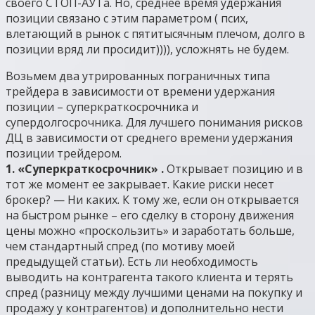
своего СТОП-АУТа. Но, среднее время удержания
позиции связано с этим параметром ( псих,
влетающий в рынок с пятитысячным плечом, долго в
позиции вряд ли просидит)))), усложнять не будем.
Возьмем два утрированных пограничных типа
трейдера в зависимости от времени удержания
позиции – суперкраткосрочника и
супердолгосрочника. Для лучшего понимания рисков
ДЦ в зависимости от среднего времени удержания
позиции трейдером.
1. «Суперкраткосрочник» .
Открывает позицию и в
тот же момент ее закрывает. Какие риски несет
брокер? — Ни каких. К тому же, если он открывается
на быстром рынке – его сделку в сторону движения
цены можно «проскользить» и заработать больше,
чем стандартный спред (по мотиву моей
предыдущей статьи). Есть ли необходимость
выводить на контрагента такого клиента и терять
спред (разницу между лучшими ценами на покупку и
продажу у контрагентов) и дополнительно нести