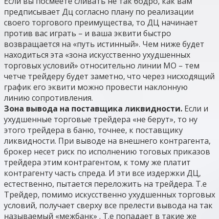
Если вы посмеете сливать не так бодро, как вам
предписывает Дц согласно плану по реализации
своего торгового преимущества, то ДЦ начинает
против вас играть – и ваша эквити быстро
возвращается на «путь истинный». Чем ниже будет
находиться эта «зона искусственно ухудшенных
торговых условий» относительно линии МО – тем
четче трейдеру будет заметно, что через нисходящий
график его эквити можно провести наклонную
линию сопротивления.
Зона вывода на поставщика ликвидности.
Если и
ухудшенные торговые трейдера «не берут», то ну
этого трейдера в баню, точнее, к поставщику
ликвидности. При выводе на внешнего контрагента,
брокер несет риск по исполнению тоговых приказов
трейдера этим контрагентом, к тому же платит
контрагенту часть спреда. И эти все издержки ДЦ,
естественно, пытается переложить на трейдера. Т.е
Трейдер, помимо искусственно ухудшенных торговых
условий, получает сверху все прелести вывода на так
называемый «межбанк» . Т.е попадает в такие же