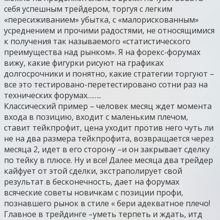
себя успешным трейдером, торгуя с легким
«пересиживанием» убытка, с «малорискованным»
усреднением и прочими радостями, не относящимися
к получения так называемого «статистического
преимущества над рынком». Я на форекс-форумах
вижу, какие фигурки рисуют на графиках
долгосрочники и понятно, какие стратегии торгуют –
все это тестировано-перетестировано сотни раз на
технических форумах……..
Классический пример – человек месяц ждет момента
входа в позицию, входит с маленьким плечом,
ставит тейкпрофит, цена уходит против него чуть ли
не на два размера тейкпрофита, возвращается через
месяца 2, идет в его сторону –и он закрывает сделку
по тейку в плюсе. Ну и все! Далее месяца два трейдер
кайфует от этой сделки, экстраполирует свой
результат в бесконечность, дает на форумах
всяческие советы новичкам с позиции профи,
познавшего рынок в стиле « бери адекватное плечо!
Главное в трейдинге –уметь терпеть и ждать, итд