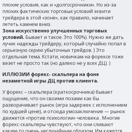
плохие условия, как и «долгосрочники». Но из-за
плохих фактических торговых условий эквити
трейдера в этой «зоне», как правило, начинает
лететь камнем вниз.
Зона искусственно улучшенных торговых
условий.
Бывает и такое. Это 100%). Нужно же дать
лучик надежды трейдеру, который случайно попал в
серьезную серию убыточных трейдов. ) Это
отдельная тема. Кстати, новичкам на форексе тоже
везет не просто так (но далеко не у всех ДЦ). )
ИЛЛЮЗИИ форекс- скальпера на фоне
незаметной игры ДЦ против клиента.
У форекс – скальпера (краткосрочника) бывает
ощущение, что он своими позами как бы
разворачивает рынок (игра задержек с исполнением
по худшей цене), и отсюда умозаключение — рынок
движется «против психологии» человека . Многие
форекс-скальперы чувствуют, что они сливают
каким-то очень неслучайным образом. Им кажется,