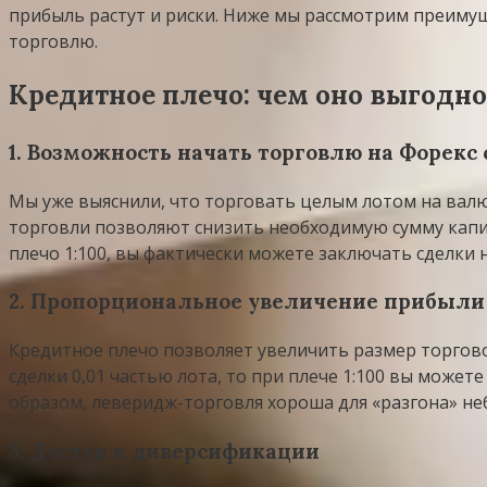
прибыль растут и риски. Ниже мы рассмотрим преимущ
торговлю.
Кредитное плечо: чем оно выгодно
1. Возможность начать торговлю на Форекс
Мы уже выяснили, что торговать целым лотом на вал
торговли позволяют снизить необходимую сумму капит
плечо 1:100, вы фактически можете заключать сделки н
2. Пропорциональное увеличение прибыли
Кредитное плечо позволяет увеличить размер торгово
сделки 0,01 частью лота, то при плече 1:100 вы может
образом, леверидж-торговля хороша для «разгона» н
3. Доступ к диверсификации