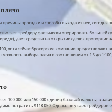
 плечо
и причины просадки и способы выхода из нее, сегодня 
зволяет трейдеру фактически оперировать большей сум
еридж), дает средства на открытие сделок пропорциона
:100, хотя сейчас брокерские компании предоставляют
возможность выбора плеча в соотношении от 1:5 до 1:10
это
ет 100 000 или 150 000 единиц базовой валюты, в завис
одимо потратить $118 050. Однако не у всех трейдеров