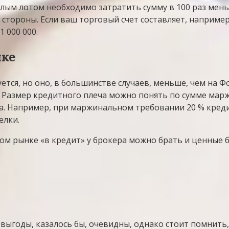
елым лотом необходимо затратить сумму в 100 раз мень
й стороны. Если ваш торговый счет составляет, например
1 000 000.
нке
тся, но оно, в большинстве случаев, меньше, чем на Ф
т. Размер кредитного плеча можно понять по сумме ма
. Например, при маржинальном требовании 20 % кредитн
елки.
ом рынке «в кредит» у брокера можно брать и ценные 
го выгоды, казалось бы, очевидны, однако стоит помни