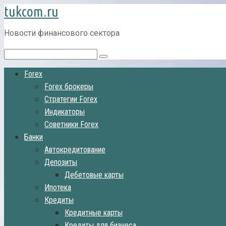
tukcom.ru
Перейти
к
контенту
Новости финансового сектора
Поиск:
Forex
Forex брокеры
Стратегии Forex
Индикаторы
Советники Forex
Банки
Автокредитование
Депозиты
Дебетовые карты
Ипотека
Кредиты
Кредитные карты
Кредиты для бизнеса