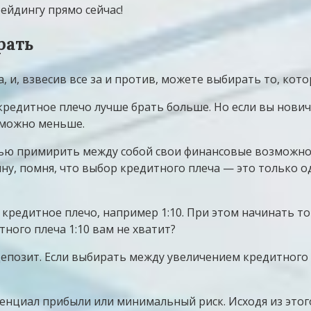
ейдингу прямо сейчас!
рать
а, и, взвесив все за и против, можете выбирать то, ко
 кредитное плечо лучше брать больше. Но если вы нович
к можно меньше.
ью примирить между собой свои финансовые возможност
ину, помня, что выбор кредитного плеча — это только 
дитное плечо, например 1:10. При этом начинать торг
тного плеча 1:10 вам не хватит?
ь депозит. Если выбирать между увеличением кредитного
отенциал прибыли или минимальный риск. Исходя из это