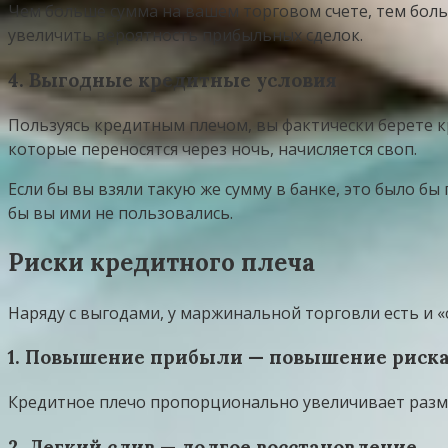
Чем больше сумма на вашем торговом счете, тем бол
увеличить вероятность прибыльных сделок.
4. Выгодные кредитные условия
Пользуясь кредитным плечом, вы фактически берете к
которые переносятся через ночь, начисляется своп.
Если бы вы взяли такую же сумму в банке, это было бы
бы вы ими не пользовались.
Риски кредитного плеча
Наряду с выгодами, у маржинальной торговли есть и «
1. Повышение прибыли — повышение риск
Кредитное плечо пропорционально увеличивает размеры
2. Легкий слив — долгое восстановление