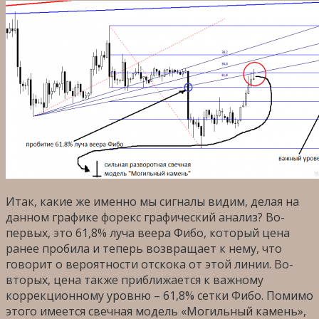
Итак, какие же именно мы сигналы видим, делая на
данном графике форекс графический анализ? Во-
первых, это 61,8% луча веера Фибо, который цена
ранее пробила и теперь возвращает к нему, что
говорит о вероятности отскока от этой линии. Во-
вторых, цена также приближается к важному
коррекционному уровню – 61,8% сетки Фибо. Помимо
этого имеется свечная модель «Могильный камень»,