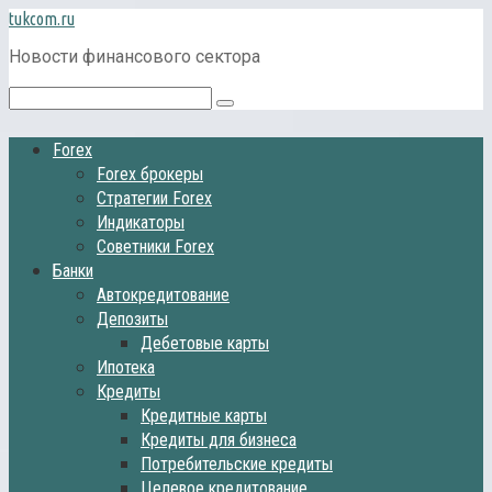
Перейти
tukcom.ru
к
Новости финансового сектора
контенту
Поиск:
Forex
Forex брокеры
Стратегии Forex
Индикаторы
Советники Forex
Банки
Автокредитование
Депозиты
Дебетовые карты
Ипотека
Кредиты
Кредитные карты
Кредиты для бизнеса
Потребительские кредиты
Целевое кредитование