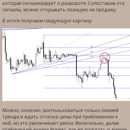
которая сигнализирует о развороте. Сопоставив эти
сигналы, можно открывать позицию на продажу.
В итоге получаем следующую картину:
Можно, конечно, воспользоваться только линией
тренда и ждать отскока цены при приближении к
ней, но это увеличивает риски. Желательно, делая
графический анализ форекс, все же поискать и другие