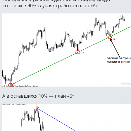
которых в 90% случаях сработал план «А».
А в оставшихся 10% — план «Б».