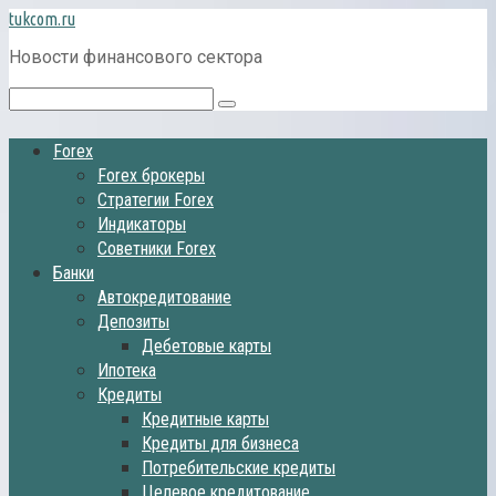
Перейти
tukcom.ru
к
Новости финансового сектора
контенту
Поиск:
Forex
Forex брокеры
Стратегии Forex
Индикаторы
Советники Forex
Банки
Автокредитование
Депозиты
Дебетовые карты
Ипотека
Кредиты
Кредитные карты
Кредиты для бизнеса
Потребительские кредиты
Целевое кредитование