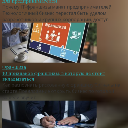
для предпринимателей
Почему IT-франшизы манят предпринимателей
Технологичный бизнес перестал быть уделом
разработчиков и крупных корпораций, доступ
Франшиза
10 признаков франшизы, в которую не стоит
вкладываться
Как распознать рискованную франшизу Сигналы на
старте Предложение открыть бизнес по готовой
модели звучит