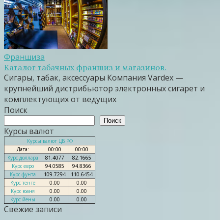
Франшиза
Каталог табачных франшиз и магазинов.
Сигары, табак, аксессуары Компания Vardex —
крупнейший дистрибьютор электронных сигарет и
комплектующих от ведущих
Поиск
Поиск
Курсы валют
Курсы валют ЦБ РФ
Дата:
00:00
00:00
Курс доллара
81.4077
82.1665
Курс евро
94.0585
94.8366
Курс фунта
109.7294
110.6454
Курс тенге
0.00
0.00
Курс юаня
0.00
0.00
Курс йены
0.00
0.00
Свежие записи