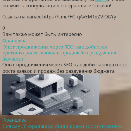
получить консультацию по франшизе Corplan!
Ссылка на канал: https://t.me/+G-qAvEM1qZViOGYy
0
Вам также может быть интересно
Франшиза
Опыт продвижения через SEO: как добиться
кратного роста заявок и продаж без раздувания
бюджета
Опыт продвижения через SEO: как добиться кратного
роста заявок и продаж без раздувания бюджета
Франшиза
Почему IT-франшизы стали новой золотой жилой