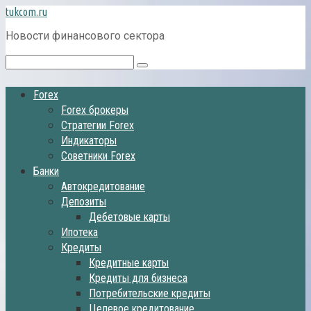
Перейти
tukcom.ru
к
Новости финансового сектора
контенту
Поиск:
Forex
Forex брокеры
Стратегии Forex
Индикаторы
Советники Forex
Банки
Автокредитование
Депозиты
Дебетовые карты
Ипотека
Кредиты
Кредитные карты
Кредиты для бизнеса
Потребительские кредиты
Целевое кредитование