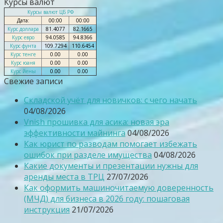
Курсы валют
Курсы валют ЦБ РФ
Дата:
00:00
00:00
Курс доллара
81.4077
82.1665
Курс евро
94.0585
94.8366
Курс фунта
109.7294
110.6454
Курс тенге
0.00
0.00
Курс юаня
0.00
0.00
Курс йены
0.00
0.00
Свежие записи
Складской учёт для новичков: с чего начать
04/08/2026
Vnish прошивка для асика: новая эра
эффективности майнинга
04/08/2026
Как юрист по разводам помогает избежать
ошибок при разделе имущества
04/08/2026
Какие документы и презентации нужны для
аренды места в ТРЦ
27/07/2026
Как оформить машиночитаемую доверенность
(МЧД) для бизнеса в 2026 году: пошаговая
инструкция
21/07/2026