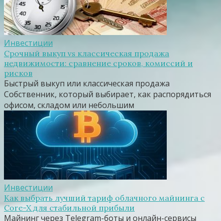
Инвестиции
Срочный выкуп vs классическая продажа
недвижимости: сравнение сроков, комиссий и
рисков
Быстрый выкуп или классическая продажа
Собственник, который выбирает, как распорядиться
офисом, складом или небольшим
Инвестиции
Как выбрать лучший тариф облачного майнинга с
Core-X для стабильной прибыли
Майнинг через Telegram-боты и онлайн-сервисы