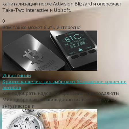
капитализации после Activision Blizzard и опережает
Take-Two Interactive и Ubisoft.
0
Вам также может быть интересно
Инвестиции
Крипто кошелек: как выбирают безопасное хранение
активов
Как подобрать надежное хранение криптовалюты
Мир цифровых активов давно вышел за пределы
энтузиастов и