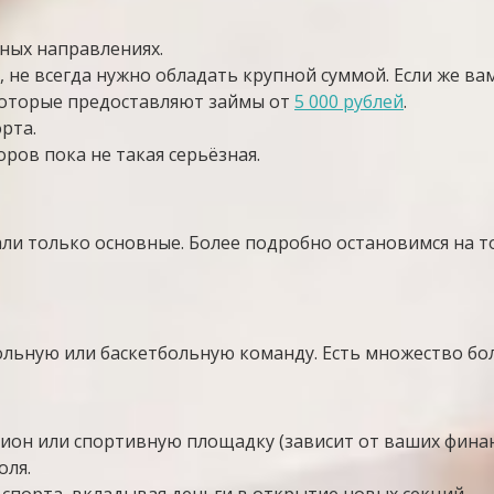
ных направлениях.
е всегда нужно обладать крупной суммой. Если же вам 
которые предоставляют займы от
5 000 рублей
.
рта.
ров пока не такая серьёзная.
али только основные. Более подробно остановимся на т
ольную или баскетбольную команду. Есть множество бол
он или спортивную площадку (зависит от ваших финанс
оля.
порта, вкладывая деньги в открытие новых секций.