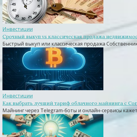
Инвестиции
Срочный выкуп vs классическая продажа недвижимос
Быстрый выкуп или классическая продажа Собственник
Инвестиции
Как выбрать лучший тариф облачного майнинга с Co
Майнинг через Telegram-боты и онлайн-сервисы каже