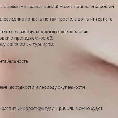
ра с прямыми трансляциями) может принести хороший
левидение попасть не так просто, а вот в интернете
атлетов в международных соревнованиях.
овки и принадлежностей.
вку к значимым турнирам.
нтабельность.
ени доходности и периоду окупаемости.
не развить инфраструктуру. Прибыль можно будет