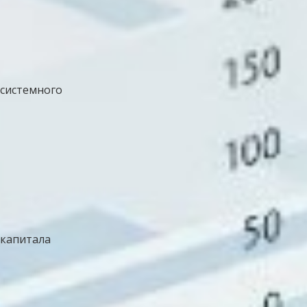
 системного
 капитала