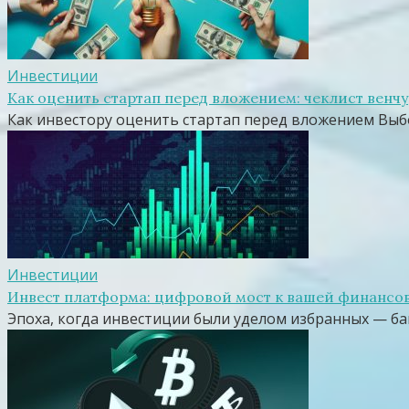
Инвестиции
Как оценить стартап перед вложением: чеклист венч
Как инвестору оценить стартап перед вложением Выб
Инвестиции
Инвест платформа: цифровой мост к вашей финансо
Эпоха, когда инвестиции были уделом избранных — б