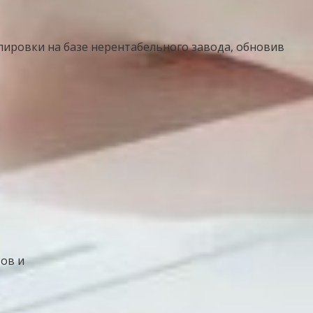
пировки на базе нерентабельного завода, обновив
ов и