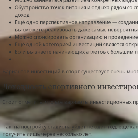
Обустройство точек питания и отдыха рядом со 
доход.
Ещё одно перспективное направление — создание 
вы сможете реализовать даже самые невероятны
Можно спонсировать организацию и проведение 
Ещё одной категорией инвестиций является откр
Если вы знаете начинающих атлетов с большим п
Вариантов инвестиций в спорт существует очень мног
Доходность спортивного инвестиро
Стоит отметить, что все варианты инвестиционных пр
Так, на постройку стадиона уйдёт не один год, ещё к
получить лишь через несколько лет.