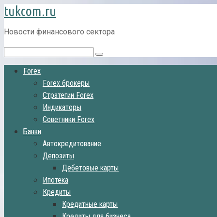
tukcom.ru
Перейти
к
контенту
Новости финансового сектора
Поиск:
Forex
Forex брокеры
Стратегии Forex
Индикаторы
Советники Forex
Банки
Автокредитование
Депозиты
Дебетовые карты
Ипотека
Кредиты
Кредитные карты
Кредиты для бизнеса