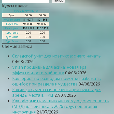
Поиск
Курсы валют
Курсы валют ЦБ РФ
Дата:
00:00
00:00
Курс доллара
81.4077
82.1665
Курс евро
94.0585
94.8366
Курс фунта
109.7294
110.6454
Курс тенге
0.00
0.00
Курс юаня
0.00
0.00
Курс йены
0.00
0.00
Свежие записи
Складской учёт для новичков: с чего начать
04/08/2026
Vnish прошивка для асика: новая эра
эффективности майнинга
04/08/2026
Как юрист по разводам помогает избежать
ошибок при разделе имущества
04/08/2026
Какие документы и презентации нужны для
аренды места в ТРЦ
27/07/2026
Как оформить машиночитаемую доверенность
(МЧД) для бизнеса в 2026 году: пошаговая
инструкция
21/07/2026