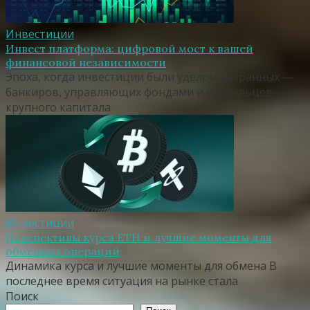
Инвестиции
Инвест платформа: цифровой мост к вашей
финансовой независимости
Эпоха, когда инвестиции были уделом избранных —
банкиров, управляющих фондами и владельцев
крупного капитала
Инвестиции
Перспективы курса ETH и лучшие моменты для
обменных операций
Динамика курса и лучшие моменты для обмена В
последнее время ситуация на рынке стала
Поиск