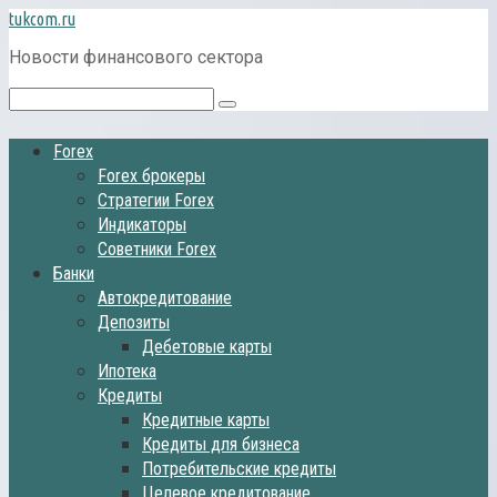
Перейти
tukcom.ru
к
Новости финансового сектора
контенту
Поиск:
Forex
Forex брокеры
Стратегии Forex
Индикаторы
Советники Forex
Банки
Автокредитование
Депозиты
Дебетовые карты
Ипотека
Кредиты
Кредитные карты
Кредиты для бизнеса
Потребительские кредиты
Целевое кредитование