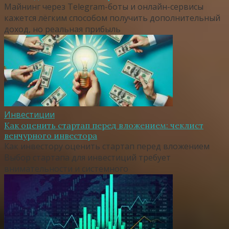
Майнинг через Telegram-боты и онлайн-сервисы
кажется лёгким способом получить дополнительный
доход, но реальная прибыль
Инвестиции
Как оценить стартап перед вложением: чеклист
венчурного инвестора
Как инвестору оценить стартап перед вложением
Выбор стартапа для инвестиций требует
внимательности и системного