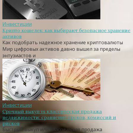
Инвестиции
Крипто кошелек: как выбирают безопасное хранение
активов
Как подобрать надежное хранение криптовалюты
Мир цифровых активов давно вышел за пределы
энтузиастов и
Инвестиции
Срочный выкуп vs классическая продажа
недвижимости: сравнение сроков, комиссий и
рисков
Быстрый выкуп или классическая продажа