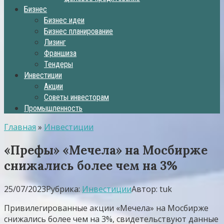
Бизнес
Бизнес идеи
Бизнес планирование
Лизинг
Франшиза
Тендеры
Инвестиции
Акции
Советы инвесторам
Промышленность
Главная
»
Инвестиции
«Префы» «Мечела» на Мосбирже
снижались более чем на 3%
25/07/2023
Рубрика:
Инвестиции
Автор:
tuk
Привилегированные акции «Мечела» на Мосбирже
снижались более чем на 3%, свидетельствуют данные