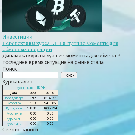
Инвестиции
Перспективы курса ETH и лучшие моменты для
обменных операций
Динамика курса и лучшие моменты для обмена В
последнее время ситуация на рынке стала
Поиск
Поиск
Курсы валют
Курсы валют ЦБ РФ
Дата:
00:00
00:00
Курс доллара
80.9293
81.4077
Курс евро
93.1901
94.0585
Курс фунта
108.8256
109.7294
Курс тенге
0.00
0.00
Курс юаня
0.00
0.00
Курс йены
0.00
0.00
Свежие записи