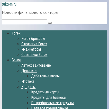
Перейти
tukcom.ru
к
Новости финансового сектора
контенту
Поиск:
Forex
Forex брокеры
Стратегии Forex
Индикаторы
Советники Forex
Банки
Автокредитование
Депозиты
Дебетовые карты
Ипотека
Кредиты
Кредитные карты
Кредиты для бизнеса
Потребительские кредиты
Целевое кредитование