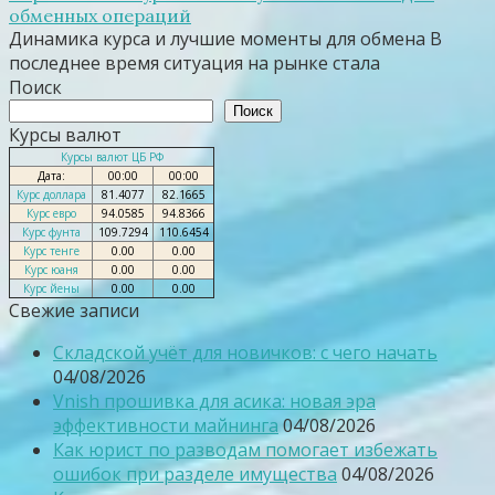
обменных операций
Динамика курса и лучшие моменты для обмена В
последнее время ситуация на рынке стала
Поиск
Поиск
Курсы валют
Курсы валют ЦБ РФ
Дата:
00:00
00:00
Курс доллара
81.4077
82.1665
Курс евро
94.0585
94.8366
Курс фунта
109.7294
110.6454
Курс тенге
0.00
0.00
Курс юаня
0.00
0.00
Курс йены
0.00
0.00
Свежие записи
Складской учёт для новичков: с чего начать
04/08/2026
Vnish прошивка для асика: новая эра
эффективности майнинга
04/08/2026
Как юрист по разводам помогает избежать
ошибок при разделе имущества
04/08/2026