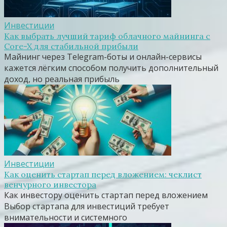
Инвестиции
Как выбрать лучший тариф облачного майнинга с
Core-X для стабильной прибыли
Майнинг через Telegram-боты и онлайн-сервисы
кажется лёгким способом получить дополнительный
доход, но реальная прибыль
Инвестиции
Как оценить стартап перед вложением: чеклист
венчурного инвестора
Как инвестору оценить стартап перед вложением
Выбор стартапа для инвестиций требует
внимательности и системного