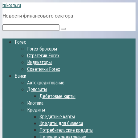
Перейти
tukcom.ru
к
Новости финансового сектора
контенту
Поиск:
Forex
Forex брокеры
Стратегии Forex
Индикаторы
Советники Forex
Банки
Автокредитование
Депозиты
Дебетовые карты
Ипотека
Кредиты
Кредитные карты
Кредиты для бизнеса
Потребительские кредиты
Целевое кредитование