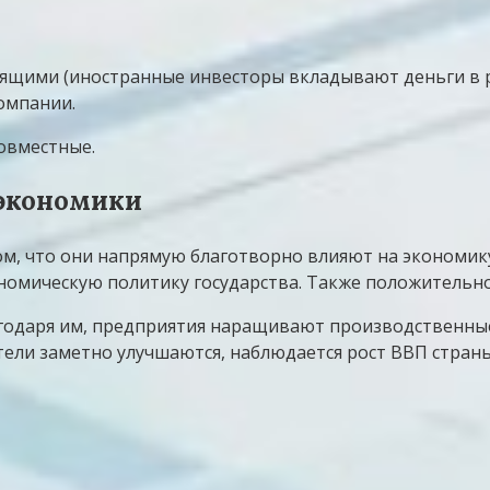
ящими (иностранные инвесторы вкладывают деньги в р
омпании.
овместные.
 экономики
ом, что они напрямую благотворно влияют на экономи
ономическую политику государства. Также положительн
годаря им, предприятия наращивают производственны
ели заметно улучшаются, наблюдается рост ВВП страны.