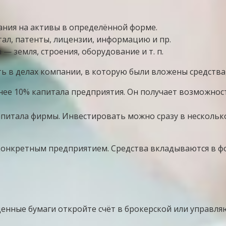
ния на активы в определённой форме.
ал, патенты, лицензии, информацию и пр.
— земля, строения, оборудование и т. п.
ь в делах компании, в которую были вложены средства
ее 10% капитала предприятия. Он получает возможнос
апитала фирмы. Инвестировать можно сразу в нескольк
конкретным предприятием. Средства вкладываются в фо
енные бумаги откройте счёт в брокерской или управл