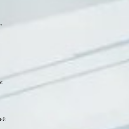
я:
ий: