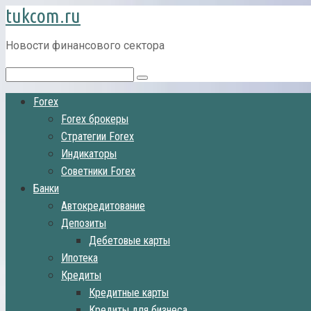
tukcom.ru
Перейти
к
контенту
Новости финансового сектора
Поиск:
Forex
Forex брокеры
Стратегии Forex
Индикаторы
Советники Forex
Банки
Автокредитование
Депозиты
Дебетовые карты
Ипотека
Кредиты
Кредитные карты
Кредиты для бизнеса