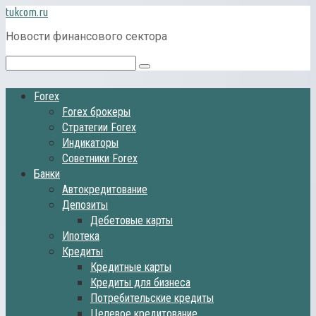
Перейти
tukcom.ru
к
Новости финансового сектора
контенту
Поиск:
Forex
Forex брокеры
Стратегии Forex
Индикаторы
Советники Forex
Банки
Автокредитование
Депозиты
Дебетовые карты
Ипотека
Кредиты
Кредитные карты
Кредиты для бизнеса
Потребительские кредиты
Целевое кредитование