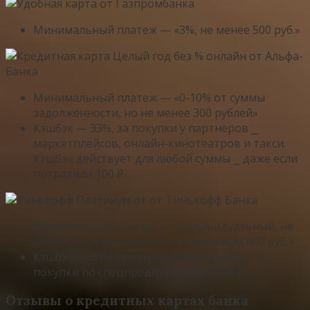
Минимальный платеж — «3%, не менее 500 руб.»
Минимальный платеж — «0-10% от суммы
задолженности, но не менее 300 рублей»
Кэшбэк — 33%, за покупки у партнёров ⎯
маркетплейсов, онлайн-кинотеатров и такси.
Кэшбэк действует для любой суммы ⎯ даже если
потратили 100 ₽.
Минимальный платеж — «индивидуальный, не
более 8% от задолженности, минимум 600 руб.»
Кэшбэк — 30%, Бонусные баллы «Браво» за
покупки по спецпредложениям банка
Отзывы о кредитных картах банка