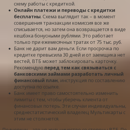
схему работы с кредиткой.
Онлайн платежи и переводы с кредитки
бесплатны
. Схема выглядит так – в момент
совершения транзакции комиссия все же
списывается, но затем она возвращается в виде
кешбэка бонусными рублями. Это работает
только при ежемесячных тратах от 75 тыс. руб.
Банк не дарит вам деньги. Если просрочка по
кредитке превысила 30 дней и от заемщика нет
вестей, ВТБ может заблокировать карточку.
Рекомендую
перед тем как связываться с
банковскими займами разработать личный
финансовый план
, инструкция по составлению
доступна по ссылке.
Банк имеет право самостоятельно изменить
лимиты с тем, чтобы уберечь клиента от
финансовых потерь. Эти случаи индивидуальны,
среднестатистический владелец Мультикарты с
этим не столкнется.
Подчеркну – это не жульничество со стороны ВТБ. По