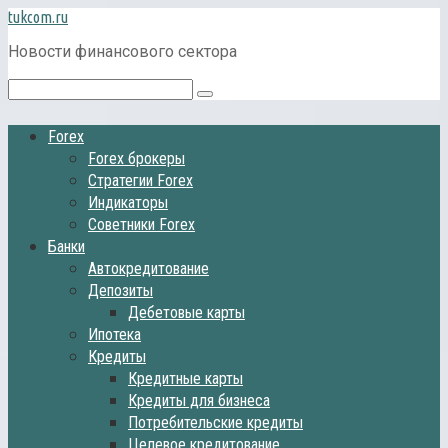
Перейти
tukcom.ru
к
Новости финансового сектора
контенту
Поиск:
Forex
Forex брокеры
Стратегии Forex
Индикаторы
Советники Forex
Банки
Автокредитование
Депозиты
Дебетовые карты
Ипотека
Кредиты
Кредитные карты
Кредиты для бизнеса
Потребительские кредиты
Целевое кредитование