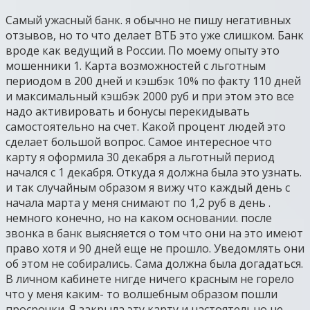
Самый ужасный банк. я обычно не пишу негативных
отзывов, но то что делает ВТБ это уже слишком. Банк
вроде как ведущий в России. По моему опыту это
мошенники 1. Карта возможностей с льготным
периодом в 200 дней и кэшбэк 10% по факту 110 дней
и максимальный кэшбэк 2000 руб и при этом это все
надо активировать и бонусы перекидывать
самостоятельно на счет. Какой процент людей это
сделает большой вопрос. Самое интересное что
карту я оформила 30 декабря а льготный период
начался с 1 декабря. Откуда я должна была это узнать.
и так случайным образом я вижу что каждый день с
начала марта у меня снимают по 1,2 руб в день .
немного конечно, но на каком основании. после
звонка в банк выясняется о том что они на это имеют
право хотя и 90 дней еще не прошло. Уведомлять они
об этом не собирались. Сама должна была догадаться.
В личном кабинете нигде ничего красным не горело
что у меня каким- то волшебным образом пошли
просрочки. Я закрыла эту карту и настоятельно не