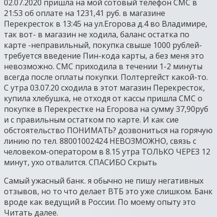
02.07.2020 пришла на мой сотовый телефон СМС в
21:53 об оплате на 1231,41 руб. в магазине
Перекресток в 13:45 на ул.Егорова д.4 во Владимире,
так вот- в магазин не ходила, баланс остатка по
карте -неправильный, покупка свыше 1000 рублей-
требуется введение Пин-кода карты, а без меня это
невозможно. СМС приходила в течении 1-2 минуты
всегда после оплаты покупки. Полтергейст какой-то.
С утра 03.07.20 сходила в этот магазин Перекресток,
купила хлебушка, не отходя от кассы пришла СМС о
покупке в Перекрестке на Егорова на сумму 37,90руб
и с правильным остатком по карте. И как сие
обстоятельство ПОНИМАТЬ? дозвониться на горячую
линию по тел. 88001002424 НЕВОЗМОЖНО, связь с
человеком-оператором в 8.15 утра ТОЛЬКО ЧЕРЕЗ 12
минут, ухо отвалится. СПАСИБО Скрыть
Самый ужасный банк. я обычно не пишу негативных
отзывов, но то что делает ВТБ это уже слишком. Банк
вроде как ведущий в России. По моему опыту это
Читать далее.