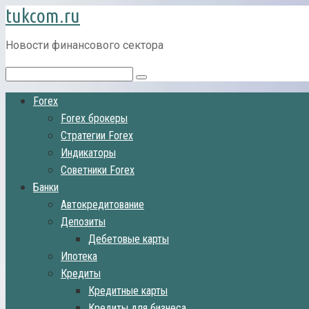
tukcom.ru
Перейти
к
контенту
Новости финансового сектора
Поиск:
Forex
Forex брокеры
Стратегии Forex
Индикаторы
Советники Forex
Банки
Автокредитование
Депозиты
Дебетовые карты
Ипотека
Кредиты
Кредитные карты
Кредиты для бизнеса