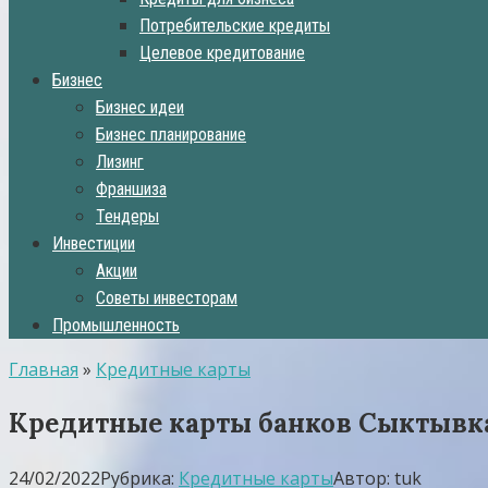
Потребительские кредиты
Целевое кредитование
Бизнес
Бизнес идеи
Бизнес планирование
Лизинг
Франшиза
Тендеры
Инвестиции
Акции
Советы инвесторам
Промышленность
Главная
»
Кредитные карты
Кредитные карты банков Сыктывка
24/02/2022
Рубрика:
Кредитные карты
Автор:
tuk