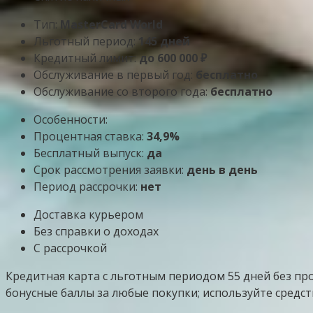
Тип:
MasterСard World
Льготный период:
145 дней
Кредитный лимит:
до
600 000
₽
Обслуживание в первый год:
бесплатно
Обслуживание со второго года:
бесплатно
Особенности:
Процентная ставка:
34,9%
Бесплатный выпуск:
да
Срок рассмотрения заявки:
день в день
Период рассрочки:
нет
Доставка курьером
Без справки о доходах
С рассрочкой
Кредитная карта с льготным периодом 55 дней без проц
бонусные баллы за любые покупки; используйте средст