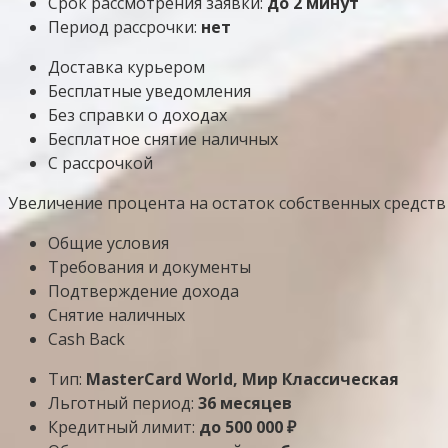
Срок рассмотрения заявки:
до 2 минут
Период рассрочки:
нет
Доставка курьером
Бесплатные уведомления
Без справки о доходах
Бесплатное снятие наличных
С рассрочкой
Увеличение процента на остаток собственных средств 
Общие условия
Требования и документы
Подтверждение дохода
Снятие наличных
Cash Back
Тип:
MasterСard World, Мир Классическая
Льготный период:
36 месяцев
Кредитный лимит:
до
500 000
₽