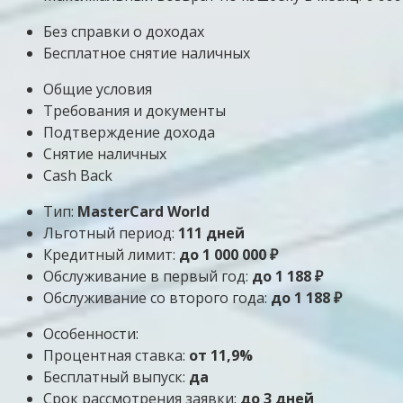
Без справки о доходах
Бесплатное снятие наличных
Общие условия
Требования и документы
Подтверждение дохода
Снятие наличных
Cash Back
Тип:
MasterСard World
Льготный период:
111 дней
Кредитный лимит:
до
1 000 000
₽
Обслуживание в первый год:
до 1 188 ₽
Обслуживание со второго года:
до 1 188 ₽
Особенности:
Процентная ставка:
от 11,9%
Бесплатный выпуск:
да
Срок рассмотрения заявки:
до 3 дней