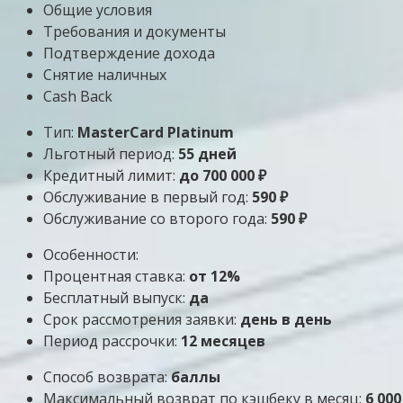
Общие условия
Требования и документы
Подтверждение дохода
Снятие наличных
Cash Back
Тип:
MasterСard Platinum
Льготный период:
55 дней
Кредитный лимит:
до
700 000
₽
Обслуживание в первый год:
590 ₽
Обслуживание со второго года:
590 ₽
Особенности:
Процентная ставка:
от 12%
Бесплатный выпуск:
да
Срок рассмотрения заявки:
день в день
Период рассрочки:
12 месяцев
Способ возврата:
баллы
Максимальный возврат по кэшбеку в месяц:
6 00