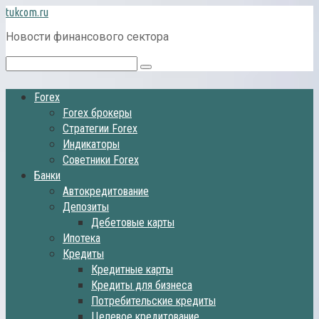
Перейти
tukcom.ru
к
Новости финансового сектора
контенту
Поиск:
Forex
Forex брокеры
Стратегии Forex
Индикаторы
Советники Forex
Банки
Автокредитование
Депозиты
Дебетовые карты
Ипотека
Кредиты
Кредитные карты
Кредиты для бизнеса
Потребительские кредиты
Целевое кредитование