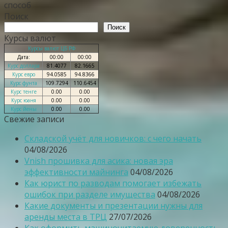
способ
Поиск
Поиск
Курсы валют
Курсы валют ЦБ РФ
Дата:
00:00
00:00
Курс доллара
81.4077
82.1665
Курс евро
94.0585
94.8366
Курс фунта
109.7294
110.6454
Курс тенге
0.00
0.00
Курс юаня
0.00
0.00
Курс йены
0.00
0.00
Свежие записи
Складской учёт для новичков: с чего начать
04/08/2026
Vnish прошивка для асика: новая эра
эффективности майнинга
04/08/2026
Как юрист по разводам помогает избежать
ошибок при разделе имущества
04/08/2026
Какие документы и презентации нужны для
аренды места в ТРЦ
27/07/2026