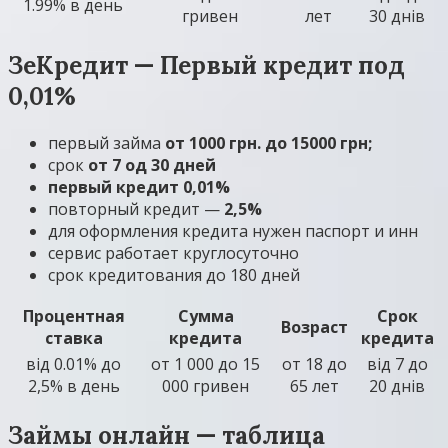
1.99% в день
гривен
лет
30 днів
ЗеКредит — Первый кредит под
0,01%
первый займа
от 1000 грн. до 15000 грн;
срок
от 7 од 30 дней
первый кредит 0,01%
повторный кредит —
2,5%
для оформления кредита нужен паспорт и инн
сервис работает круглосуточно
срок кредитования до 180 дней
Процентная
Сумма
Срок
Возраст
ставка
кредита
кредита
вiд 0.01% до
от 1 000 до 15
от 18 до
від 7 до
2,5% в день
000 гривен
65 лет
20 днів
Займы онлайн — таблица