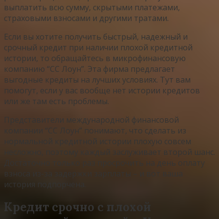
выплатить всю сумму, скрытыми платежами,
страховыми взносами и другими тратами.
Если вы хотите получить быстрый, надежный и
срочный кредит при наличии плохой кредитной
истории, то обращайтесь в микрофинансовую
компанию “СС Лоун”. Эта фирма предлагает
выгодные кредиты на лучших условиях. Тут вам
помогут, если у вас вообще нет истории кредитов
или же там есть проблемы.
Представители международной финансовой
компании “СС Лоун” понимают, что сделать из
нормальной кредитной истории плохую совсем
несложно, поэтому каждый заслуживает второй шанс.
Достаточно только раз просрочить на день оплату
взноса из-за задержки зарплаты – и вот ваша
история подпорчена.
Кредит срочно с плохой