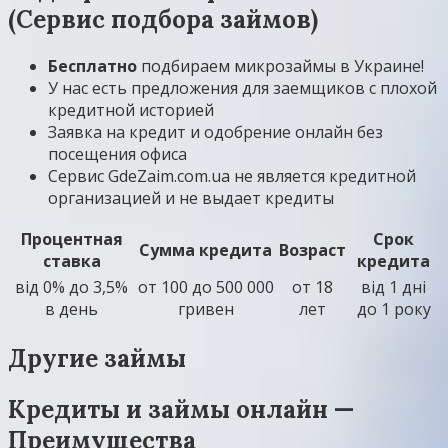
(Сервис подбора займов)
Бесплатно
подбираем микрозаймы в Украине!
У нас есть предложения для заемщиков с плохой
кредитной историей
Заявка на кредит и одобрение онлайн без
посещения офиса
Сервис GdeZaim.com.ua не является кредитной
организацией и не выдает кредиты
Процентная
Срок
Сумма кредита
Возраст
ставка
кредита
вiд 0% до 3,5%
от 100 до 500 000
от 18
вiд 1 днi
в день
гривен
лет
до 1 року
Другие займы
Кредиты и займы онлайн —
Преимущества