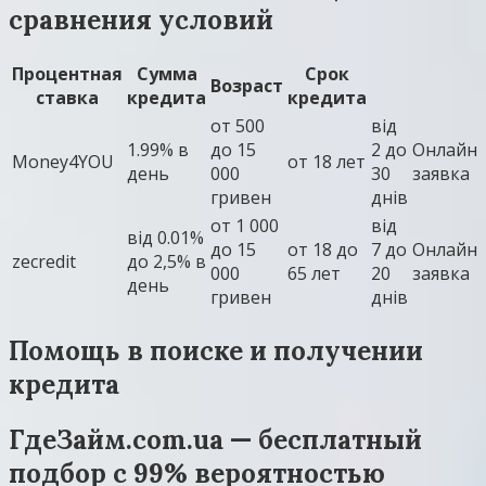
сравнения условий
Процентная
Сумма
Срок
Возраст
ставка
кредита
кредита
от 500
вiд
1.99% в
до 15
2 до
Онлайн
Money4YOU
от 18 лет
день
000
30
заявка
гривен
днів
от 1 000
від
вiд 0.01%
до 15
от 18 до
7 до
Онлайн
zecredit
до 2,5% в
000
65 лет
20
заявка
день
гривен
днів
Помощь в поиске и получении
кредита
ГдеЗайм.com.ua — бесплатный
подбор с 99% вероятностью