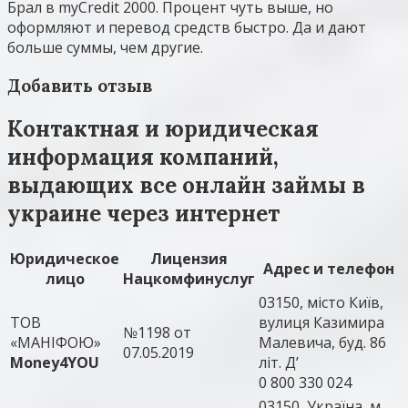
Брал в myCredit 2000. Процент чуть выше, но
оформляют и перевод средств быстро. Да и дают
больше суммы, чем другие.
Добавить отзыв
Контактная и юридическая
информация компаний,
выдающих все онлайн займы в
украине через интернет
Юридическое
Лицензия
Адрес и телефон
лицо
Нацкомфинуслуг
03150, місто Київ,
ТОВ
вулиця Казимира
№1198 от
«МАНІФОЮ»
Малевича, буд. 86
07.05.2019
Money4YOU
літ. Д’
0 800 330 024
03150, Україна, м.