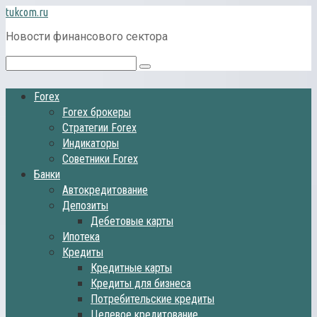
Перейти
tukcom.ru
к
Новости финансового сектора
контенту
Поиск:
Forex
Forex брокеры
Стратегии Forex
Индикаторы
Советники Forex
Банки
Автокредитование
Депозиты
Дебетовые карты
Ипотека
Кредиты
Кредитные карты
Кредиты для бизнеса
Потребительские кредиты
Целевое кредитование