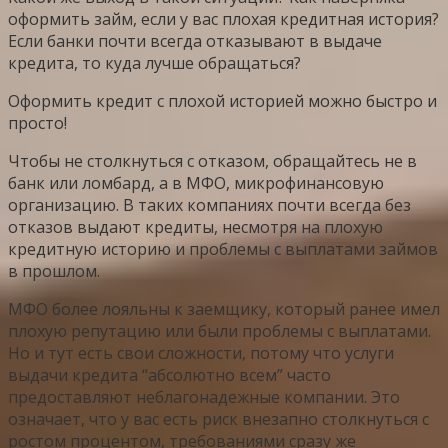
оформить займ, если у вас плохая кредитная история?
Если банки почти всегда отказывают в выдаче
кредита, то куда лучше обращаться?
Оформить кредит с плохой историей можно быстро и
просто!
Чтобы не столкнуться с отказом, обращайтесь не в
банк или ломбард, а в МФО, микрофинансовую
организацию. В таких компаниях почти всегда без
отказов выдают кредиты, несмотря на плохую
кредитную историю и проблемы с выплатами займов
в прошлом.
МФО более лояльны к заемщику, который ранее имел
плохую репутацию или были проблемы с выплатами.
Но и тут есть свои сложности, потому что услуги
выдачи кредита “абсолютно всем” часто
предоставляют неблагонадежные компании. Это
означает, что у вас есть риск внезапно столкнуться с
ростом процентом, требованиями сразу же