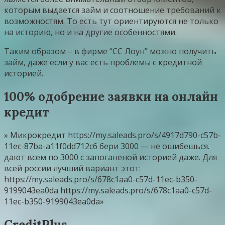
которым выдается займ и соотношение требований к
возможностям. То есть тут ориентируются не только
на историю, но и на другие особенностями.
Таким образом – в фирме “СС Лоун” можно получить
займ, даже если у вас есть проблемы с кредитной
историей.
100% одобрение заявки на онлайн
кредит
» Микрокредит https://my.saleads.pro/s/4917d790-c57b-
11ec-87ba-a11f0dd712c6 бери 3000 — не ошибешься.
дают всем по 3000 с запоганеной историей даже. Для
всей россии лучший вариант этот:
https://my.saleads.pro/s/678c1aa0-c57d-11ec-b350-
9199043ea0da https://my.saleads.pro/s/678c1aa0-c57d-
11ec-b350-9199043ea0da»
CreditPlus