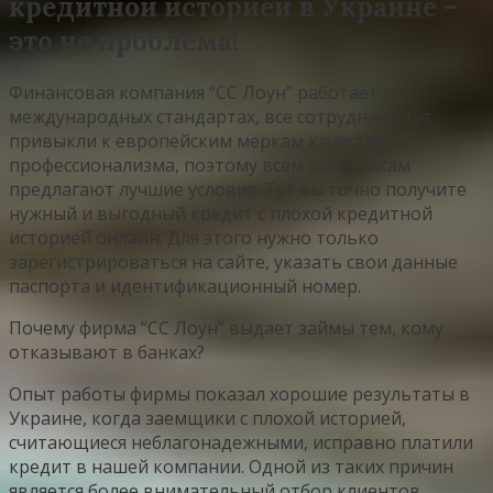
кредитной историей в Украине –
это не проблема!
Финансовая компания “СС Лоун” работает по
международных стандартах, все сотрудники тут
привыкли к европейским меркам качества и
профессионализма, поэтому всем заемщикам
предлагают лучшие условия. Тут вы точно получите
нужный и выгодный кредит с плохой кредитной
историей онлайн. Для этого нужно только
зарегистрироваться на сайте, указать свои данные
паспорта и идентификационный номер.
Почему фирма “СС Лоун” выдает займы тем, кому
отказывают в банках?
Опыт работы фирмы показал хорошие результаты в
Украине, когда заемщики с плохой историей,
считающиеся неблагонадежными, исправно платили
кредит в нашей компании. Одной из таких причин
является более внимательный отбор клиентов,