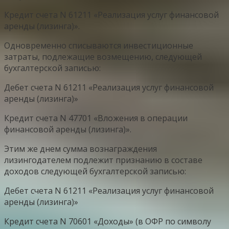
Кредит счета N 61211 «Реализация услуг финансовой
аренды (лизинга)».
Одновременно списываются инвестиционные
затраты, подлежащие возмещению, следующей
бухгалтерской записью:
Дебет счета N 61211 «Реализация услуг финансовой
аренды (лизинга)»
Кредит счета N 47701 «Вложения в операции
финансовой аренды (лизинга)».
Этим же днем сумма вознаграждения
лизингодателем подлежит признанию в составе
доходов следующей бухгалтерской записью:
Дебет счета N 61211 «Реализация услуг финансовой
аренды (лизинга)»
Кредит счета N 70601 «Доходы» (в ОФР по символу