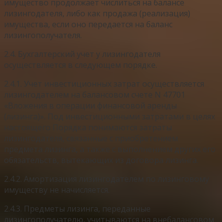
имущество продолжает числиться на балансе
лизингодателя, либо как продажа (реализация)
имущества, если оно передается на баланс
лизингополучателя.
2.4. Бухгалтерский учет у лизингодателя
осуществляется в следующем порядке.
2.4.1. Учет инвестиционных затрат осуществляется
лизингодателем на балансовом счете N 47701
«Вложения в операции финансовой аренды
(лизинга)». Под инвестиционными затратами в целях
настоящего Порядка понимаются затраты
лизингодателя, связанные с приобретением
предмета лизинга, а также с выполнением других его
обязательств, вытекающих из договора лизинга.
2.4.2. Амортизация лизингодателем по лизинговому
имуществу не начисляется.
2.4.3. Предметы лизинга, переданные
лизингополучателю, учитываются на внебалансовом