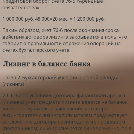
Кредитовой оборот счета 76-5 «Арендные
обязательства»
1 000 000 руб. 48 000×20 мес. = 1 200 000 руб.
Таким образом, счет 76-6 после окончания срока
действия договора лизинга закрывается в ноль, что
говорит о правильности отражения операций на
счетах бухгалтерского учета.
Лизинг в балансе банка
Глава 2. Бухгалтерский учет финансовой аренды
(лизинга)
2.1. Если по условиям договора финансовой аренды
(лизинга) учет предмета лизинга ведется на балансе
лизингополучателя, а заключение договора
лизингодателя с лизингополучателем предшествует
заключению договора лизингодателя с продавцом
(поставщиком) либо заключается одновременно, то в