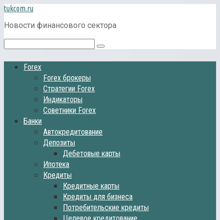
Перейти
tukcom.ru
к
Новости финансового сектора
контенту
Поиск:
Forex
Forex брокеры
Стратегии Forex
Индикаторы
Советники Forex
Банки
Автокредитование
Депозиты
Дебетовые карты
Ипотека
Кредиты
Кредитные карты
Кредиты для бизнеса
Потребительские кредиты
Целевое кредитование