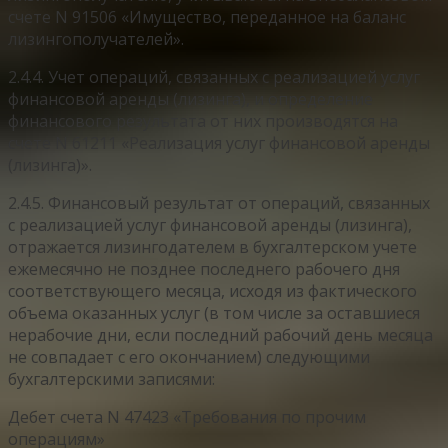
счете N 91506 «Имущество, переданное на баланс
лизингополучателей».
2.4.4. Учет операций, связанных с реализацией услуг
финансовой аренды (лизинга), и определение
финансового результата от них производятся на
счете N 61211 «Реализация услуг финансовой аренды
(лизинга)».
2.4.5. Финансовый результат от операций, связанных
с реализацией услуг финансовой аренды (лизинга),
отражается лизингодателем в бухгалтерском учете
ежемесячно не позднее последнего рабочего дня
соответствующего месяца, исходя из фактического
объема оказанных услуг (в том числе за оставшиеся
нерабочие дни, если последний рабочий день месяца
не совпадает с его окончанием) следующими
бухгалтерскими записями:
Дебет счета N 47423 «Требования по прочим
операциям»