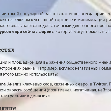
ии такой популярной валюты как евро, всегда привле
является ключом к успешной торговле и минимизации р
 часто оказываются недостаточными для точного прогн
урсов евро сейчас форекс
, которые могут помочь вы
сетях
и и площадкой для выражения общественного мнения. 
астроениях рынка. Например, всплеск негативных ком
я этого можно использовать:
нга
: Анализ ключевых слов, связанных с евро, в Twitter,
ой окраски сообщений (позитивная, негативная, нейтра
 настроениях в динамике.
ияние