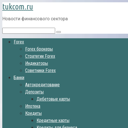
tukcom.ru
Перейти
к
контенту
Новости финансового сектора
Поиск:
Forex
Forex брокеры
Стратегии Forex
Индикаторы
Советники Forex
Банки
Автокредитование
Депозиты
Дебетовые карты
Ипотека
Кредиты
Кредитные карты
Кредиты для бизнеса