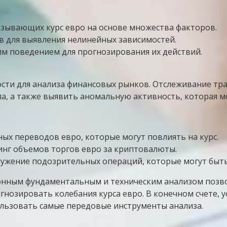
азывающих курс евро на основе множества факторов.
в для выявления нелинейных зависимостей.
им поведением для прогнозирования их действий.
ти для анализа финансовых рынков. Отслеживание тра
а, а также выявить аномальную активность, которая м
ых переводов евро, которые могут повлиять на курс.
нг объемов торгов евро за криптовалюты.
жение подозрительных операций, которые могут быть 
онным фундаментальным и техническим анализом позв
нозировать колебания курса евро. В конечном счете, у
льзовать самые передовые инструменты анализа.