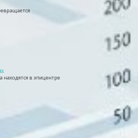
ревращается
ях
а находятся в эпицентре