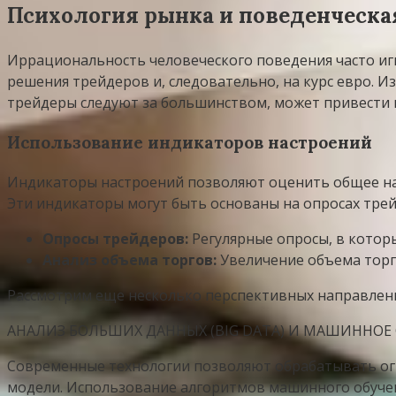
Психология рынка и поведенческа
Иррациональность человеческого поведения часто иг
решения трейдеров и, следовательно, на курс евро. 
трейдеры следуют за большинством, может привести 
Использование индикаторов настроений
Индикаторы настроений позволяют оценить общее нас
Эти индикаторы могут быть основаны на опросах трей
Опросы трейдеров:
Регулярные опросы, в котор
Анализ объема торгов:
Увеличение объема торго
Рассмотрим еще несколько перспективных направлени
АНАЛИЗ БОЛЬШИХ ДАННЫХ (BIG DATA) И МАШИННОЕ
Современные технологии позволяют обрабатывать ог
модели. Использование алгоритмов машинного обучени