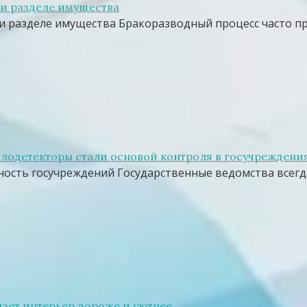
ри разделе имущества
и разделе имущества Бракоразводный процесс часто п
лодетекторы стали основой контроля в госучреждени
ность госучреждений Государственные ведомства всегд
лает интерьер дороже и уютнее