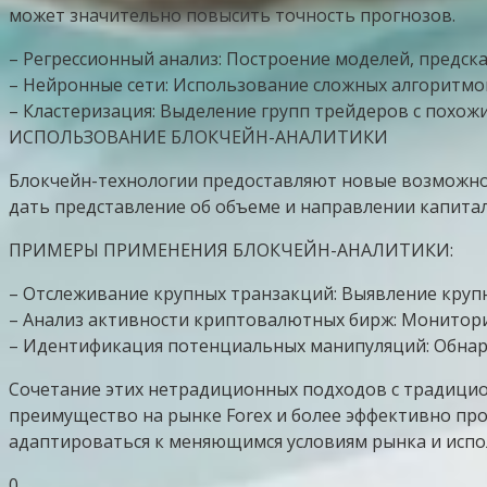
может значительно повысить точность прогнозов.
– Регрессионный анализ: Построение моделей, предск
– Нейронные сети: Использование сложных алгоритмо
– Кластеризация: Выделение групп трейдеров с похож
ИСПОЛЬЗОВАНИЕ БЛОКЧЕЙН-АНАЛИТИКИ
Блокчейн-технологии предоставляют новые возможнос
дать представление об объеме и направлении капитал
ПРИМЕРЫ ПРИМЕНЕНИЯ БЛОКЧЕЙН-АНАЛИТИКИ:
– Отслеживание крупных транзакций: Выявление крупн
– Анализ активности криптовалютных бирж: Монитори
– Идентификация потенциальных манипуляций: Обнару
Сочетание этих нетрадиционных подходов с традици
преимущество на рынке Forex и более эффективно прог
адаптироваться к меняющимся условиям рынка и испо
0