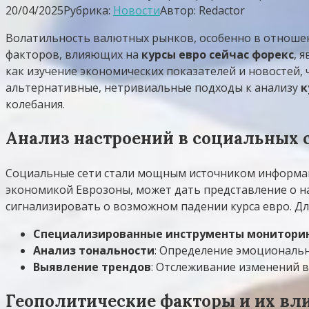
20/04/2025
Рубрика:
Новости
Автор:
Redactor
Волатильность валютных рынков, особенно в отношен
факторов, влияющих на
курсы евро сейчас форекс
, 
как изучение экономических показателей и новостей,
альтернативные, нетривиальные подходы к анализу
к
колебания.
Анализ настроений в социальных 
Социальные сети стали мощным источником информаци
экономикой Еврозоны, может дать представление о н
сигнализировать о возможном падении курса евро. Дл
Специализированные инструменты монитори
Анализ тональности
: Определение эмоциональн
Выявление трендов
: Отслеживание изменений в
Геополитические факторы и их вл