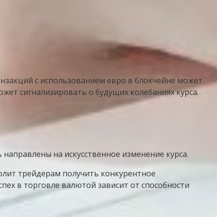
нзакций с использованием евро в блокчейне может
ожет сигнализировать о будущих колебаниях курса.
направлены на искусственное изменение курса.
олит трейдерам получить конкурентное
спех в торговле валютой зависит от способности