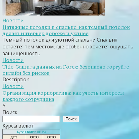
Новости
Натяжные потолки в спальне: как темный потолок
делает интерьер дороже и уютнее
Темный потолок для уютной спальни Спальня
остаётся тем местом, где особенно хочется ощущать
защищенность
Новости
Title: Защита данных на Forex: безопасно торгуйте
онлайн без рисков
Description
Новости
Организация корпоратива: как учесть интересы
каждого сотрудника
У
Поиск
Поиск
Курсы валют
Курсы валют ЦБ РФ
Дата:
00:00
00:00