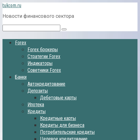
Перейти
tukcom.ru
к
Новости финансового сектора
контенту
Поиск:
Forex
Forex брокеры
Стратегии Forex
Индикаторы
Советники Forex
Банки
Автокредитование
Депозиты
Дебетовые карты
Ипотека
Кредиты
Кредитные карты
Кредиты для бизнеса
Потребительские кредиты
Целевое кредитование