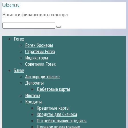
Перейти
tukcom.ru
к
Новости финансового сектора
контенту
Поиск:
Forex
Forex брокеры
Стратегии Forex
Индикаторы
Советники Forex
Банки
Автокредитование
Депозиты
Дебетовые карты
Ипотека
Кредиты
Кредитные карты
Кредиты для бизнеса
Потребительские кредиты
Целевое кредитование