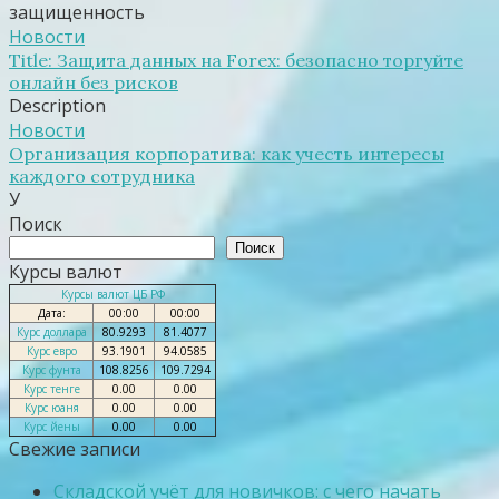
защищенность
Новости
Title: Защита данных на Forex: безопасно торгуйте
онлайн без рисков
Description
Новости
Организация корпоратива: как учесть интересы
каждого сотрудника
У
Поиск
Поиск
Курсы валют
Курсы валют ЦБ РФ
Дата:
00:00
00:00
Курс доллара
80.9293
81.4077
Курс евро
93.1901
94.0585
Курс фунта
108.8256
109.7294
Курс тенге
0.00
0.00
Курс юаня
0.00
0.00
Курс йены
0.00
0.00
Свежие записи
Складской учёт для новичков: с чего начать