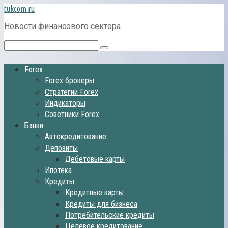
Перейти
tukcom.ru
к
Новости финансового сектора
контенту
Поиск:
Forex
Forex брокеры
Стратегии Forex
Индикаторы
Советники Forex
Банки
Автокредитование
Депозиты
Дебетовые карты
Ипотека
Кредиты
Кредитные карты
Кредиты для бизнеса
Потребительские кредиты
Целевое кредитование