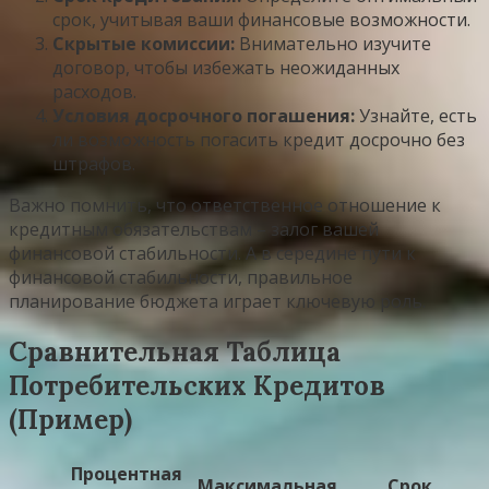
срок, учитывая ваши финансовые возможности.
Скрытые комиссии:
Внимательно изучите
договор, чтобы избежать неожиданных
расходов.
Условия досрочного погашения:
Узнайте, есть
ли возможность погасить кредит досрочно без
штрафов.
Важно помнить, что ответственное отношение к
кредитным обязательствам – залог вашей
финансовой стабильности. А в середине пути к
финансовой стабильности, правильное
планирование бюджета играет ключевую роль.
Сравнительная Таблица
Потребительских Кредитов
(Пример)
Процентная
Максимальная
Срок