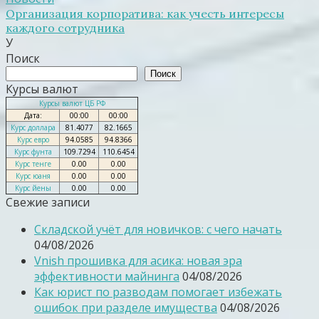
Организация корпоратива: как учесть интересы
каждого сотрудника
У
Поиск
Поиск
Курсы валют
Курсы валют ЦБ РФ
Дата:
00:00
00:00
Курс доллара
81.4077
82.1665
Курс евро
94.0585
94.8366
Курс фунта
109.7294
110.6454
Курс тенге
0.00
0.00
Курс юаня
0.00
0.00
Курс йены
0.00
0.00
Свежие записи
Складской учёт для новичков: с чего начать
04/08/2026
Vnish прошивка для асика: новая эра
эффективности майнинга
04/08/2026
Как юрист по разводам помогает избежать
ошибок при разделе имущества
04/08/2026