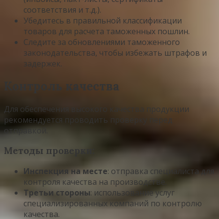
соответствия и т.д.).
Убедитесь в правильной классификации
товаров для расчета таможенных пошлин.
Следите за обновлениями таможенного
законодательства, чтобы избежать штрафов и
задержек.
Контроль качества
Для обеспечения высокого качества продукции
рекомендуется проводить проверку перед
отправкой.
Методы проверки:
Инспекция на месте
: отправка специалиста для
контроля качества на производстве.
Третьи стороны
: использование услуг
специализированных компаний по контролю
качества.