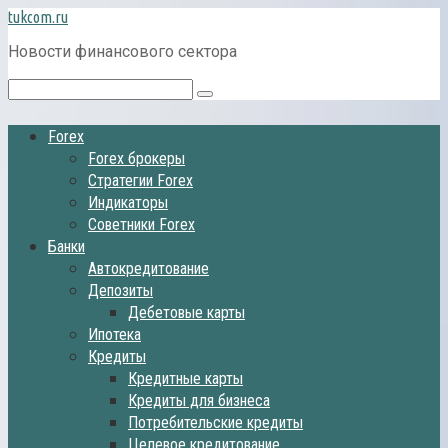
Перейти
tukcom.ru
к
Новости финансового сектора
контенту
Поиск:
Forex
Forex брокеры
Стратегии Forex
Индикаторы
Советники Forex
Банки
Автокредитование
Депозиты
Дебетовые карты
Ипотека
Кредиты
Кредитные карты
Кредиты для бизнеса
Потребительские кредиты
Целевое кредитование