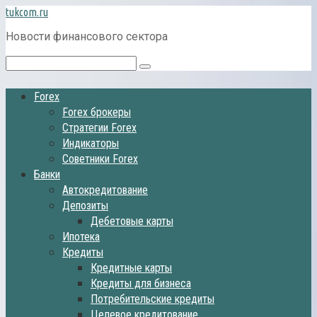
Перейти
tukcom.ru
к
Новости финансового сектора
контенту
Поиск:
Forex
Forex брокеры
Стратегии Forex
Индикаторы
Советники Forex
Банки
Автокредитование
Депозиты
Дебетовые карты
Ипотека
Кредиты
Кредитные карты
Кредиты для бизнеса
Потребительские кредиты
Целевое кредитование