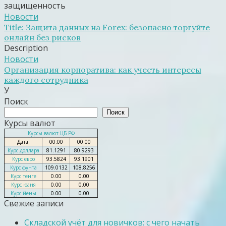
защищенность
Новости
Title: Защита данных на Forex: безопасно торгуйте
онлайн без рисков
Description
Новости
Организация корпоратива: как учесть интересы
каждого сотрудника
У
Поиск
Поиск
Курсы валют
Курсы валют ЦБ РФ
Дата:
00:00
00:00
Курс доллара
81.1291
80.9293
Курс евро
93.5824
93.1901
Курс фунта
109.0132
108.8256
Курс тенге
0.00
0.00
Курс юаня
0.00
0.00
Курс йены
0.00
0.00
Свежие записи
Складской учёт для новичков: с чего начать