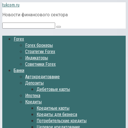
Перейти
tukcom.ru
к
Новости финансового сектора
контенту
Поиск:
Forex
Forex брокеры
Стратегии Forex
Индикаторы
Советники Forex
Банки
Автокредитование
Депозиты
Дебетовые карты
Ипотека
Кредиты
Кредитные карты
Кредиты для бизнеса
Потребительские кредиты
Целевое кредитование