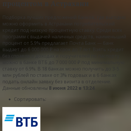
процентом в Астрахани
Подборка лучших предложений банков, где выгодно
можно оформить в Астрахани потребительский
кредит под низкую процентную ставку. Среди всех
программ с выдачей наличных средств, наименьший
процент от 5.9% предлагает Почта Банк — банк
выдает до 6 000 000 ₽ на срок до 7 лет. Взять кредит
без справок о доходах и поручителей по паспорту
можно в банке ВТБ до 7 000 000 ₽ под минимальную
ставку от 6.9%. В 18 банках можно получить до 3-5
млн рублей по ставке от 3% годовых и в 6 банках
подать онлайн заявку без визита в отделение.
Данные обновлены
8 июня 2022 в 13:24
.
Сортировать: