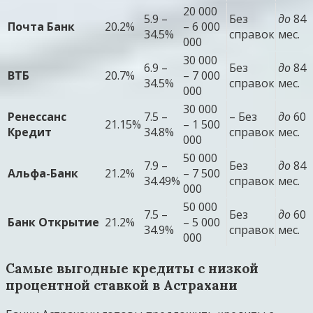
20 000
5.9 –
Без
до
84
Почта Банк
20.2%
– 6 000
34.5%
справок
мес.
000
30 000
6.9 –
Без
до
84
ВТБ
20.7%
– 7 000
34.5%
справок
мес.
000
30 000
Ренессанс
7.5 –
– Без
до
60
21.15%
– 1 500
Кредит
34.8%
справок
мес.
000
50 000
7.9 –
Без
до
84
Альфа-Банк
21.2%
– 7 500
34.49%
справок
мес.
000
50 000
7.5 –
Без
до
60
Банк Открытие
21.2%
– 5 000
34.9%
справок
мес.
000
Самые выгодные кредиты с низкой
процентной ставкой в Астрахани