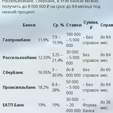
Россельхозбанк, СберБанк, в этих банках можно
получить до 8 000 000 ₽ на срок до 84 месяца под
низкий процент.
Сумма,
Банки
Ср. %
Ставки
Спра
₽
100 000
7.9 –
– Без
до
84
Газпромбанк
11.9%
– 5 000
15.9%
справок
мес.
000
30 000
3.25 –
Без
до
84
Россельхозбанк
12.33%
– 5 000
21.4%
справок
мес.
000
3 –
до
8
Без
до
60
СберБанк
16.95%
30.9%
000 000
справок
мес.
50 000
8.4 –
– Без
до
84
Промсвязьбанк
18.2%
– 5 000
28%
справок
мес.
000
30 000
–
до
36
ЕАТП Банк
19%
19%
– 20
Форма
мес.
000 000
банка