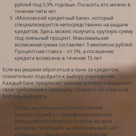
рублей под 5,9% годовых. Погасить его можно в
течение пяти лет.
«Московский кредитный банк», который
специализируется непосредственно на выдаче
кредитов. Здесь можно получить крупную сумму
под лояльный процент. Максимальная
возможная сумма составляет 3 миллиона рублей.
Процентная ставка – от 5%, а погашение
кредита возможно в течение 15 лет.
Если вы решили обратиться в банк за кредитом,
сознательно подойдите к выбору учреждения.
Каждый банк предлагает разные условия и выдвигает
свои требования к заемщику. Помните об этом и не
бойтесь выбирать.
Чтобы воспользоваться бесплатной
консультацией от квалифицированного
специалиста и получить ответы на свои
вопросы, перейдите на официальный сайт
выбранного финансового учреждения,