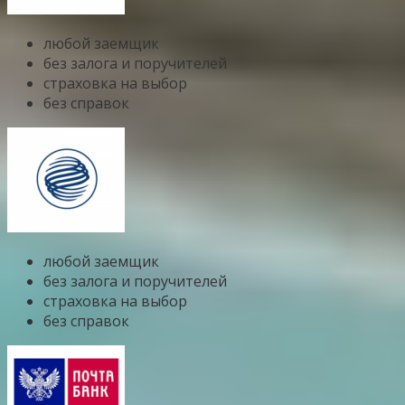
любой заемщик
без залога и поручителей
страховка на выбор
без справок
любой заемщик
без залога и поручителей
страховка на выбор
без справок