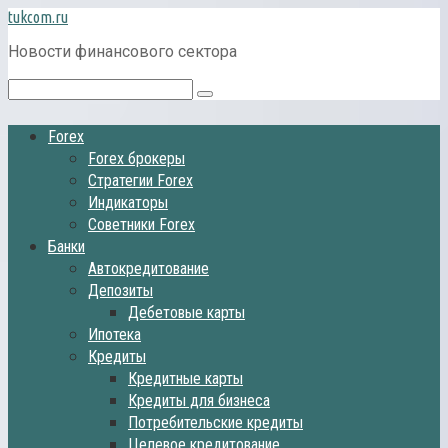
Перейти
tukcom.ru
к
Новости финансового сектора
контенту
Поиск:
Forex
Forex брокеры
Стратегии Forex
Индикаторы
Советники Forex
Банки
Автокредитование
Депозиты
Дебетовые карты
Ипотека
Кредиты
Кредитные карты
Кредиты для бизнеса
Потребительские кредиты
Целевое кредитование