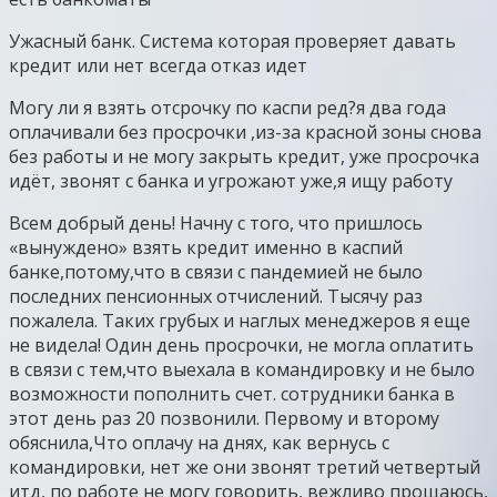
Ужасный банк. Система которая проверяет давать
кредит или нет всегда отказ идет
Могу ли я взять отсрочку по каспи ред?я два года
оплачивали без просрочки ,из-за красной зоны снова
без работы и не могу закрыть кредит, уже просрочка
идёт, звонят с банка и угрожают уже,я ищу работу
Всем добрый день! Начну с того, что пришлось
«вынуждено» взять кредит именно в каспий
банке,потому,что в связи с пандемией не было
последних пенсионных отчислений. Тысячу раз
пожалела. Таких грубых и наглых менеджеров я еще
не видела! Один день просрочки, не могла оплатить
в связи с тем,что выехала в командировку и не было
возможности пополнить счет. сотрудники банка в
этот день раз 20 позвонили. Первому и второму
обяснила,Что оплачу на днях, как вернусь с
командировки, нет же они звонят третий четвертый
итд, по работе не могу говорить, вежливо прощаюсь,