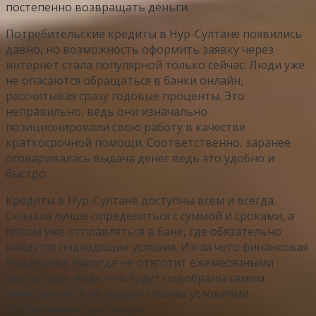
постепенно возвращать деньги.
Потребительские кредиты в Нур-Султане появились
давно, но возможность оформить заявку через
интернет стала популярной только сейчас. Люди уже
не опасаются обращаться в банки онлайн,
рассчитывая сразу годовые проценты. Это
неправильно, ведь они изначально
позиционировали свою работу в качестве
краткосрочной помощи. Соответственно, заранее
оговаривалась выдача денег ведь это удобно и
быстро.
Кредиты в Нур-Султане доступны всем и всегда.
Сначала лучше определиться с суммой и сроками, а
потом уже отправляться в банк, где обязательно
найдутся подходящие условия. Из-за чего финансовая
поддержка никогда не отяготит ежемесячными
выплатами, ведь они будут подобраны самим
заемщиком, а не продиктованы условиями
подписанного договора.