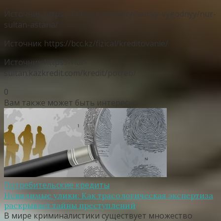
Источник
https://finbee.kz/kredity/samyy-vygodnyy/nur-
sultan-astana/
Источник
https://bcc.kz/fizical/kreditovanie/
Источник
https://nur-
sultan.kazkredit.com/kredit/potreb/
0
Вам также может быть интересно
Потребительские кредиты
Невидимые улики: Как трасологическая экспертиза
раскрывает тайны преступлений
В мире криминалистики существует множество