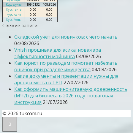
Курс фунта
109.0132
108.8256
Курс тенге
0.00
0.00
Курс юаня
0.00
0.00
Курс йены
0.00
0.00
Свежие записи
Складской учёт для новичков: с чего начать
04/08/2026
Vnish прошивка для асика: новая эра
эффективности майнинга
04/08/2026
Как юрист по разводам помогает избежать
ошибок при разделе имущества
04/08/2026
Какие документы и презентации нужны для
аренды места в ТРЦ
27/07/2026
Как оформить машиночитаемую доверенность
(МЧД) для бизнеса в 2026 году: пошаговая
инструкция
21/07/2026
© 2026 tukcom.ru