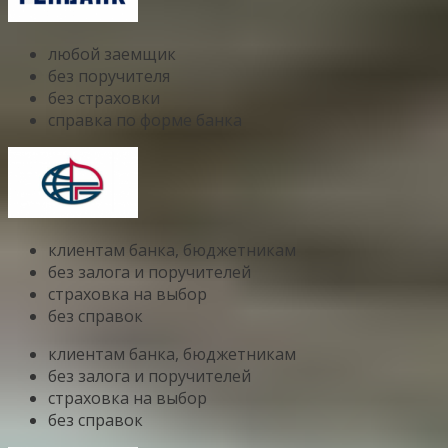
любой заемщик
без поручителя
без страховки
справка по форме банка
клиентам банка, бюджетникам
без залога и поручителей
страховка на выбор
без справок
клиентам банка, бюджетникам
без залога и поручителей
страховка на выбор
без справок