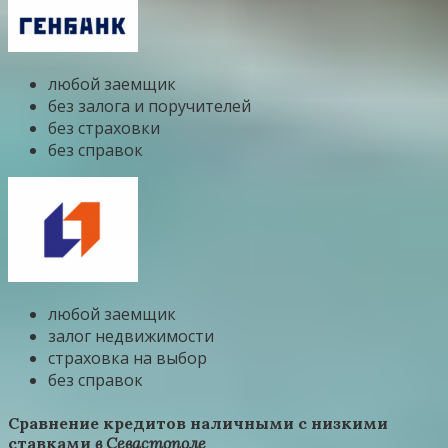
любой заемщик
без залога и поручителей
без страховки
без справок
любой заемщик
залог недвижимости
страховка на выбор
без справок
Сравнение кредитов наличными c низкими
ставками
в Севастополе