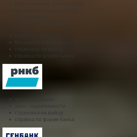
бюджетникам, госслужащим
без залога и поручителей
без страховки
справка по форме банка
клиентам банка
без залога и поручителей
страховка на выбор
справка по форме банка
любой заемщик
залог недвижимости
страховка на выбор
справка по форме банка