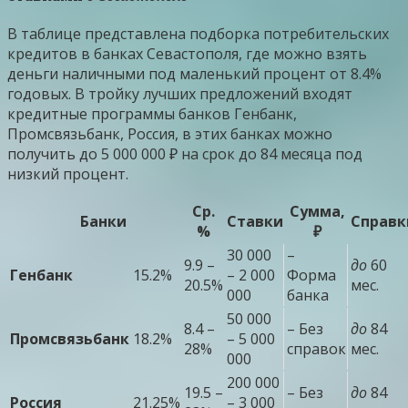
В таблице представлена подборка потребительских
кредитов в банках Севастополя, где можно взять
деньги наличными под маленький процент от 8.4%
годовых. В тройку лучших предложений входят
кредитные программы банков Генбанк,
Промсвязьбанк, Россия, в этих банках можно
получить до 5 000 000 ₽ на срок до 84 месяца под
низкий процент.
Ср.
Сумма,
Банки
Ставки
Справк
%
₽
30 000
–
9.9 –
до
60
Генбанк
15.2%
– 2 000
Форма
20.5%
мес.
000
банка
50 000
8.4 –
– Без
до
84
Промсвязьбанк
18.2%
– 5 000
28%
справок
мес.
000
200 000
19.5 –
– Без
до
84
Россия
21.25%
– 3 000