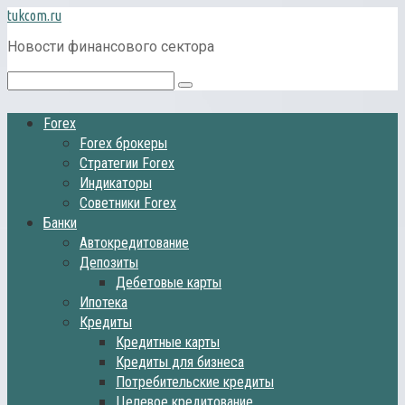
Перейти
tukcom.ru
к
Новости финансового сектора
контенту
Поиск:
Forex
Forex брокеры
Стратегии Forex
Индикаторы
Советники Forex
Банки
Автокредитование
Депозиты
Дебетовые карты
Ипотека
Кредиты
Кредитные карты
Кредиты для бизнеса
Потребительские кредиты
Целевое кредитование