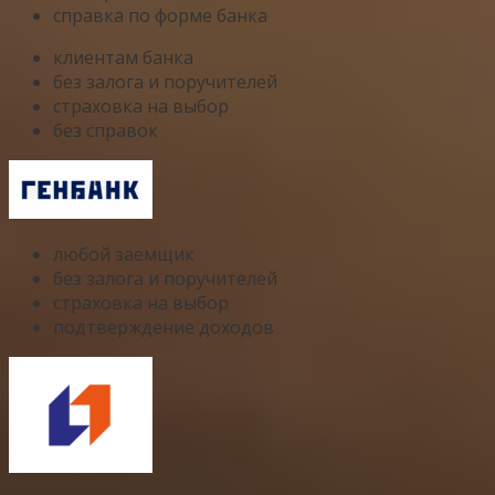
справка по форме банка
клиентам банка
без залога и поручителей
страховка на выбор
без справок
любой заемщик
без залога и поручителей
страховка на выбор
подтверждение доходов