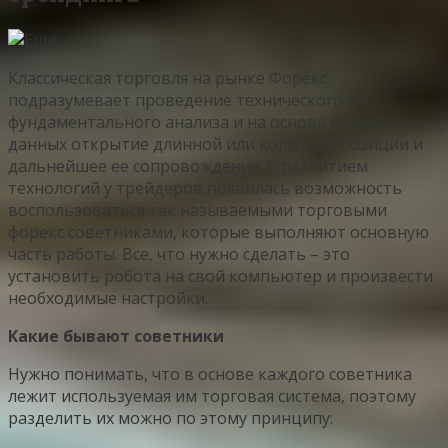
Классическая торговля на рынке Форекс
подразумевает проведение технического и
фундаментального анализа и на основе полученных
данных открытие длинной или короткой позиции и
дальнейшее ее сопровождение. С развитием
технологий у трейдеров появилась возможность
воспользоваться так называемыми торговыми
форекс советниками, которые выполняют основную
часть работы. Все, что нужно сделать – это
установить робота на свой компьютер и произвести
необходимые настройки.
Какие бывают советники
Нужно понимать, что в основе каждого советника
лежит используемая им торговая система, поэтому
разделить их можно по этому принципу: