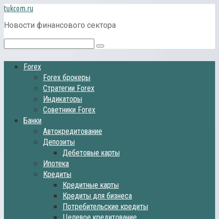
Перейти
tukcom.ru
к
Новости финансового сектора
контенту
Поиск:
Forex
Forex брокеры
Стратегии Forex
Индикаторы
Советники Forex
Банки
Автокредитование
Депозиты
Дебетовые карты
Ипотека
Кредиты
Кредитные карты
Кредиты для бизнеса
Потребительские кредиты
Целевое кредитование