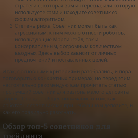
стратегию, которая вам интересна, или которую
используете сами и находите советник со
схожим алгоритмом.
Степень риска. Советник может быть как
агрессивным, к ним можно отнести роботов,
использующие Мартингейл, так и
консервативным, с огромным количеством
вводных. Здесь выбор зависит от личных
предпочтений и поставленных целей.
Итак, с основными критериями разобрались, и пора
поговорить о конкретных примерах, но перед этим
настоятельно рекомендую вам прочитать статью
про лучший советник для разгона малого депозита
форекс. Она даст общее понимание о том, как
работать с советниками при небольшом депозите, и
как его правильно разогнать.
Обзор топ-5 советников для
трейдинга