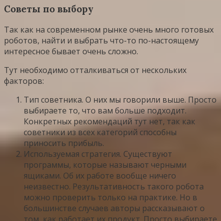
Советы по выбору
Так как на современном рынке очень много готовых
роботов, найти и выбрать что-то по-настоящему
интересное бывает очень сложно.
Тут необходимо отталкиваться от нескольких
факторов:
Тип советника. О них мы говорили выше. Просто
выбираете то, что вам больше подходит.
Конкретных рекомендаций тут нет, так как
советники из всех категорий способны
приносить прибыль.
Используемая стратегия. Существуют
программы, которые называют черными
ящиками. Об их работе вообще ничего
неизвестно. Результативность такого робота
можно проверить только на практике. Но в
большинстве случаев авторы рассказывают о
том, как работает их продукт. Просто выбираете