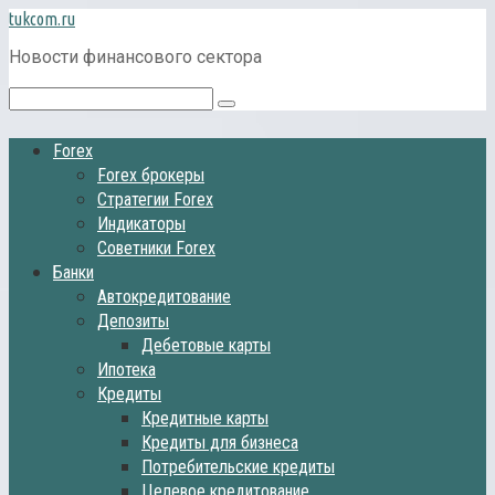
Перейти
tukcom.ru
к
Новости финансового сектора
контенту
Поиск:
Forex
Forex брокеры
Стратегии Forex
Индикаторы
Советники Forex
Банки
Автокредитование
Депозиты
Дебетовые карты
Ипотека
Кредиты
Кредитные карты
Кредиты для бизнеса
Потребительские кредиты
Целевое кредитование