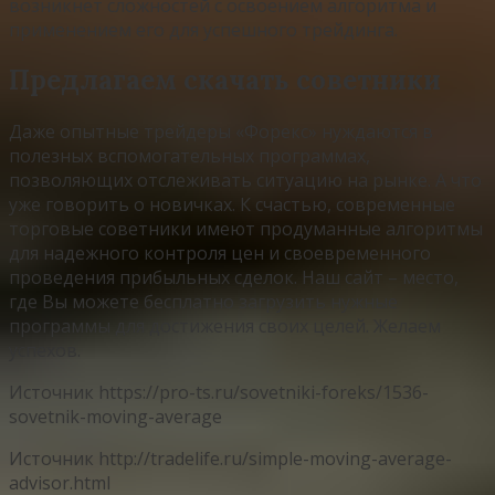
возникнет сложностей с освоением алгоритма и
применением его для успешного трейдинга.
Предлагаем скачать советники
Даже опытные трейдеры «Форекс» нуждаются в
полезных вспомогательных программах,
позволяющих отслеживать ситуацию на рынке. А что
уже говорить о новичках. К счастью, современные
торговые советники имеют продуманные алгоритмы
для надежного контроля цен и своевременного
проведения прибыльных сделок. Наш сайт – место,
где Вы можете бесплатно загрузить нужные
программы для достижения своих целей. Желаем
успехов.
Источник
https://pro-ts.ru/sovetniki-foreks/1536-
sovetnik-moving-average
Источник
http://tradelife.ru/simple-moving-average-
advisor.html