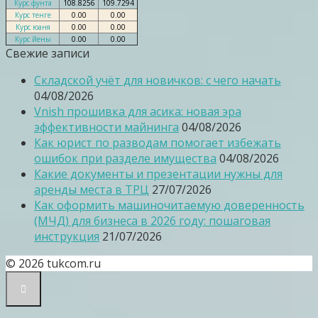
Курс фунта
108.8256
109.7294
Курс тенге
0.00
0.00
Курс юаня
0.00
0.00
Курс йены
0.00
0.00
Свежие записи
Складской учёт для новичков: с чего начать
04/08/2026
Vnish прошивка для асика: новая эра
эффективности майнинга
04/08/2026
Как юрист по разводам помогает избежать
ошибок при разделе имущества
04/08/2026
Какие документы и презентации нужны для
аренды места в ТРЦ
27/07/2026
Как оформить машиночитаемую доверенность
(МЧД) для бизнеса в 2026 году: пошаговая
инструкция
21/07/2026
© 2026 tukcom.ru