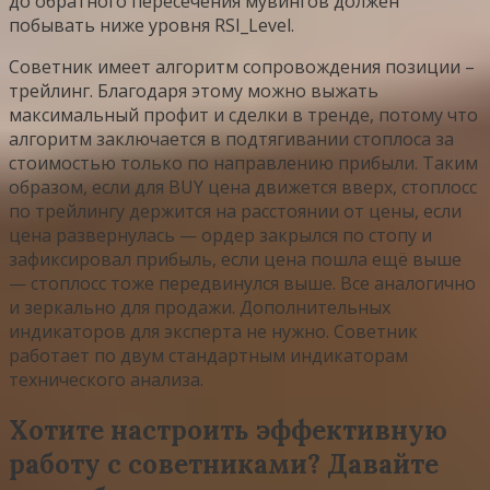
до обратного пересечения мувингов должен
побывать ниже уровня RSI_Level.
Советник имеет алгоритм сопровождения позиции –
трейлинг. Благодаря этому можно выжать
максимальный профит и сделки в тренде, потому что
алгоритм заключается в подтягивании стоплоса за
стоимостью только по направлению прибыли. Таким
образом, если для BUY цена движется вверх, стоплосс
по трейлингу держится на расстоянии от цены, если
цена развернулась — ордер закрылся по стопу и
зафиксировал прибыль, если цена пошла ещё выше
— стоплосс тоже передвинулся выше. Все аналогично
и зеркально для продажи. Дополнительных
индикаторов для эксперта не нужно. Советник
работает по двум стандартным индикаторам
технического анализа.
Хотите настроить эффективную
работу с советниками? Давайте