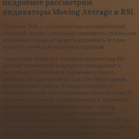
подробнее рассмотрим
индикаторы Moving Average и RSI.
Советник 2MA — это полностью автоматический
торговый эксперт, способный улавливать глобальные
изменения тренда, а также подстраивать его для
осуществления краткосрочной торговли.
Предлагаем перейти к описанию индикатора RSI.
Данный технический индикатор принадлежит к
категории осцилляторов, значения которого
колеблются в диапазоне от 0 до 100. Превышение
индикатором отметки 70 свидетельствует о
перекупленности. При понижении значения ниже 30
возникает состояние перепроданности. В качестве
единственного параметра выступает период.
Заинтересованы в получении такого робота?
Советник на 2 индикатора можно скачать у нас. На
сайте поданы полезные тематические материалы по
настройке и использованию 2MA и RSI. У Вас не