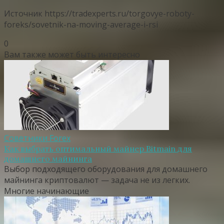
Источник
https://tradexperts.ru/torgovye-roboty-
foreks/sovetnik-na-moving-average-i-rsi
0
Вам также может быть интересно
Советники Forex
Как выбрать оптимальный майнер Bitmain для
домашнего майнинга
Выбор подходящего оборудования для домашнего
майнинга криптовалют — задача не из легких.
Многие начинающие