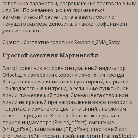
советника параметры, разрешающие торговлю в Buy
или Sell. По желанию, может применяться
автоматический расчет лота в зависимости от
текущего размера депозита, а также коэффициент
умножения лота.
Скачать бесплатно советник Sovetnic_2MA_Setca
Простой советник Мартингейл
В этот советник встроен специальный индикатор
Offset для измерения скорости изменения тренда.
Когда сплошная линия выше пунктирной, на рынке
наблюдается бычий тренд, а если ниже пунктирной
линии, то медвежий тренд. Смена цвета сплошной
линии на красный при направлении вверх говорит о
покупках, а изменение цвета на синий с наклоном
вниз – о продажах. В настройках можно указать
период индикатора (Period_offset), смещение
(shift_offset), таймфрейм (TF_offset), стартовый лот,
стоп-лосс, тейк-профит, трейлинг-стоп (TrailingStop) и