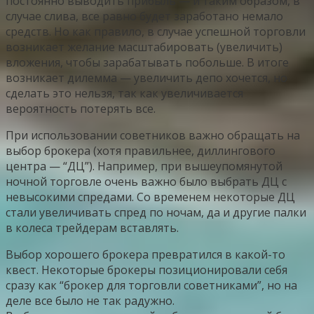
постоянно выводить прибыль — и таким образом, в
случае слива, все равно будет заработано немало
средств. Но как правило, в случае успешной торговли
возникает желание масштабировать (увеличить)
вложения, чтобы зарабатывать побольше. В итоге
возникает дилемма — увеличить депо хочется, но
сделать это нельзя, так как увеличивается
вероятность потерять все.
При использовании советников важно обращать на
выбор брокера (хотя правильнее, диллингового
центра — “ДЦ”). Например, при вышеупомянутой
ночной торговле очень важно было выбрать ДЦ с
невысокими спредами. Со временем некоторые ДЦ
стали увеличивать спред по ночам, да и другие палки
в колеса трейдерам вставлять.
Выбор хорошего брокера превратился в какой-то
квест. Некоторые брокеры позиционировали себя
сразу как “брокер для торговли советниками”, но на
деле все было не так радужно.