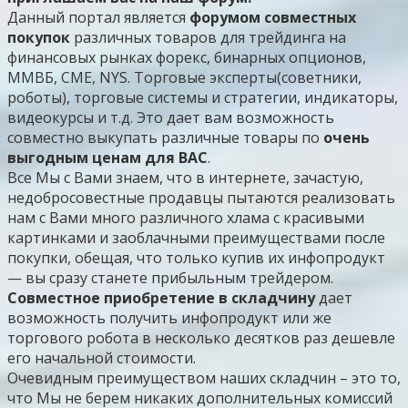
Данный портал является
форумом совместных
покупок
различных товаров для трейдинга на
финансовых рынках форекс, бинарных опционов,
ММВБ, CME, NYS. Торговые эксперты(советники,
роботы), торговые системы и стратегии, индикаторы,
видеокурсы и т.д. Это дает вам возможность
совместно выкупать различные товары по
очень
выгодным ценам для ВАС
.
Все Мы с Вами знаем, что в интернете, зачастую,
недобросовестные продавцы пытаются реализовать
нам с Вами много различного хлама с красивыми
картинками и заоблачными преимуществами после
покупки, обещая, что только купив их инфопродукт
— вы сразу станете прибыльным трейдером.
Совместное приобретение в складчину
дает
возможность получить инфопродукт или же
торгового робота в несколько десятков раз дешевле
его начальной стоимости.
Очевидным преимуществом наших складчин – это то,
что Мы не берем никаких дополнительных комиссий