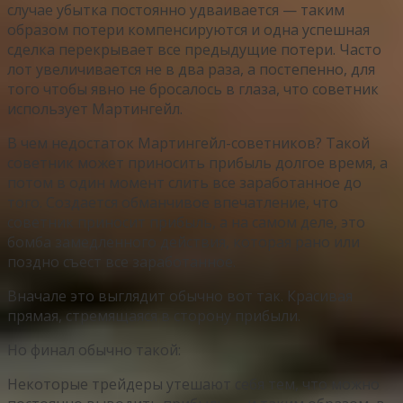
случае убытка постоянно удваивается — таким
образом потери компенсируются и одна успешная
сделка перекрывает все предыдущие потери. Часто
лот увеличивается не в два раза, а постепенно, для
того чтобы явно не бросалось в глаза, что советник
использует Мартингейл.
В чем недостаток Мартингейл-советников? Такой
советник может приносить прибыль долгое время, а
потом в один момент слить все заработанное до
того. Создается обманчивое впечатление, что
советник приносит прибыль, а на самом деле, это
бомба замедленного действия, которая рано или
поздно съест все заработанное.
Вначале это выглядит обычно вот так. Красивая
прямая, стремящаяся в сторону прибыли.
Но финал обычно такой:
Некоторые трейдеры утешают себя тем, что можно