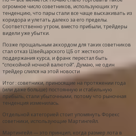
огромное число советников, использующих эту
тенденцию, что пары стали все чаще выскакивать из
коридора и улетать далеко за его пределы.
Соответственно утром, вместо прибыли, трейдеры
видели уже убытки.
Позже прощальным аккордом для таких советников
стал отказ Швейцарского ЦБ от жесткого
поддержания курса, и франк перестал быть
“спокойной ночной валютой”. Думаю, не один
трейдер слился на этой новости
Итог : советники, приносящие на протяжении года
(или даже больше) постоянную и стабильную
прибыль, стали убыточными, потому что рыночная
тенденция изменилась.
Отдельной категорией стоит упомянуть Форекс
советники, использующие Мартингейл.
Мартингейл — это принцип, когда размер лота в