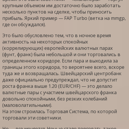
крупным объемом им достаточно было заработать
несколько пунктов на сделке, чтобы приносить
прибыль. Яркий пример — FAP Turbo (ветка на mmgp,
где он обсуждался).
Это было обусловлено тем, что в ночное время
активность на некоторых спокойных
(коррелирующих) европейских валютных парах
(фунт, франк) была небольшой и они торговались в
определенном коридоре. Если пара и выходила за
границы этого коридора, то вероятнее всего, вскоре
туда же и возвращалась. Швейцарский центробанк
даже официально предупреждал, что не допустит
роста франка выше 1.20 (EUR/CHF) — это делало
валютные пары с участием швейцарского франка
довольно спокойными, без резких колебаний
(маловолатильными).
На этом строилась Торговая Система, по которой
торговали эти советники.
Но — все меняется. Ночью стало торговать такое