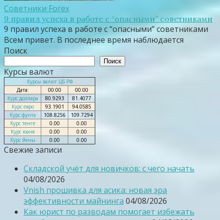
Советники Forex
9 правил успеха в работе с “опасными” советниками
9 правил успеха в работе с “опасными” советниками
Всем привет. В последнее время наблюдается
Поиск
Поиск
Курсы валют
Курсы валют ЦБ РФ
Дата:
00:00
00:00
Курс доллара
80.9293
81.4077
Курс евро
93.1901
94.0585
Курс фунта
108.8256
109.7294
Курс тенге
0.00
0.00
Курс юаня
0.00
0.00
Курс йены
0.00
0.00
Свежие записи
Складской учёт для новичков: с чего начать
04/08/2026
Vnish прошивка для асика: новая эра
эффективности майнинга
04/08/2026
Как юрист по разводам помогает избежать