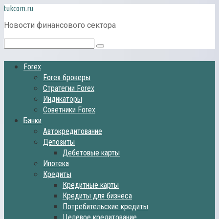
Перейти
tukcom.ru
к
Новости финансового сектора
контенту
Поиск:
Forex
Forex брокеры
Стратегии Forex
Индикаторы
Советники Forex
Банки
Автокредитование
Депозиты
Дебетовые карты
Ипотека
Кредиты
Кредитные карты
Кредиты для бизнеса
Потребительские кредиты
Целевое кредитование