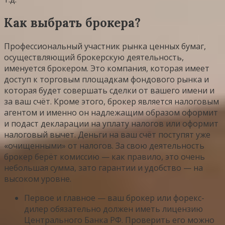
Как выбрать брокера?
Профессиональный участник рынка ценных бумаг,
осуществляющий брокерскую деятельность,
именуется брокером. Это компания, которая имеет
доступ к торговым площадкам фондового рынка и
которая будет совершать сделки от вашего имени и
за ваш счёт. Кроме этого, брокер является налоговым
агентом и именно он надлежащим образом оформит
и подаст декларации на уплату налогов или оформит
налоговый вычет. Деньги на ваш счёт поступят уже
«очищенными» от налогов. За свою деятельность
брокер берёт комиссию — как правило, это очень
небольшая сумма, зато гарантии и удобство — на
высоком уровне.
Первое и главное — ваш брокер или форекс-
дилер обязательно должен иметь лицензию
Центрального Банка РФ. Проверить его можно