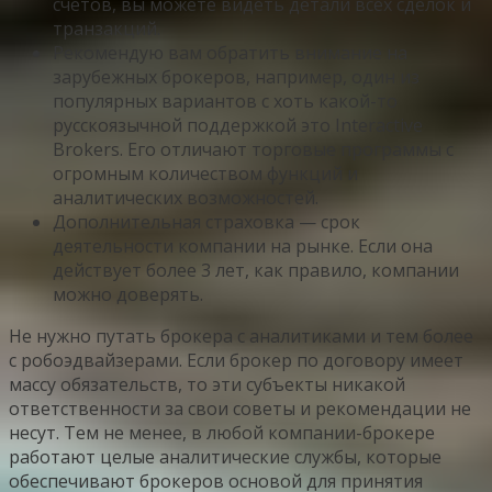
счетов, вы можете видеть детали всех сделок и
транзакций.
Рекомендую вам обратить внимание на
зарубежных брокеров, например, один из
популярных вариантов с хоть какой-то
русскоязычной поддержкой это Interactive
Brokers. Его отличают торговые программы с
огромным количеством функций и
аналитических возможностей.
Дополнительная страховка — срок
деятельности компании на рынке. Если она
действует более 3 лет, как правило, компании
можно доверять.
Не нужно путать брокера с аналитиками и тем более
с робоэдвайзерами. Если брокер по договору имеет
массу обязательств, то эти субъекты никакой
ответственности за свои советы и рекомендации не
несут. Тем не менее, в любой компании-брокере
работают целые аналитические службы, которые
обеспечивают брокеров основой для принятия