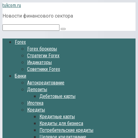
Перейти
tukcom.ru
к
Новости финансового сектора
контенту
Поиск:
Forex
Forex брокеры
Стратегии Forex
Индикаторы
Советники Forex
Банки
Автокредитование
Депозиты
Дебетовые карты
Ипотека
Кредиты
Кредитные карты
Кредиты для бизнеса
Потребительские кредиты
Целевое кредитование