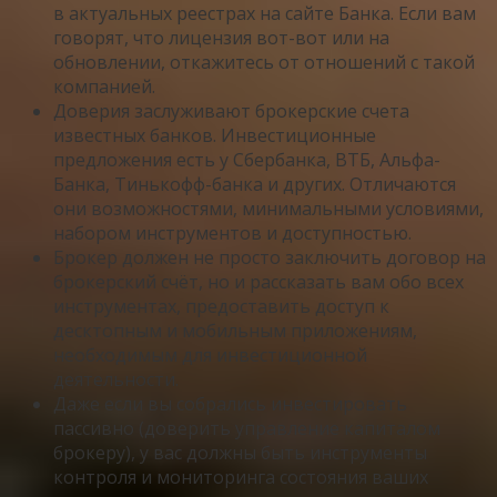
в актуальных реестрах на сайте Банка. Если вам
говорят, что лицензия вот-вот или на
обновлении, откажитесь от отношений с такой
компанией.
Доверия заслуживают брокерские счета
известных банков. Инвестиционные
предложения есть у Сбербанка, ВТБ, Альфа-
Банка, Тинькофф-банка и других. Отличаются
они возможностями, минимальными условиями,
набором инструментов и доступностью.
Брокер должен не просто заключить договор на
брокерский счёт, но и рассказать вам обо всех
инструментах, предоставить доступ к
десктопным и мобильным приложениям,
необходимым для инвестиционной
деятельности.
Даже если вы собрались инвестировать
пассивно (доверить управление капиталом
брокеру), у вас должны быть инструменты
контроля и мониторинга состояния ваших