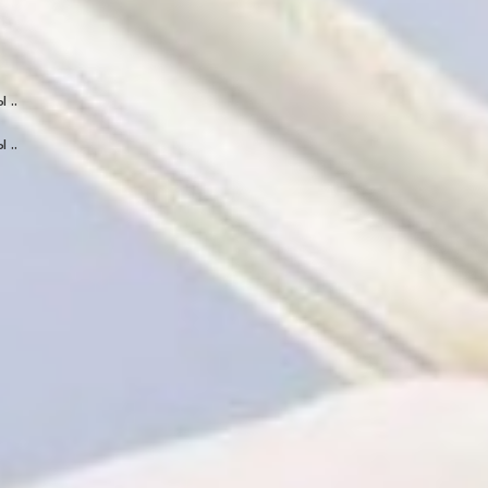
..
..