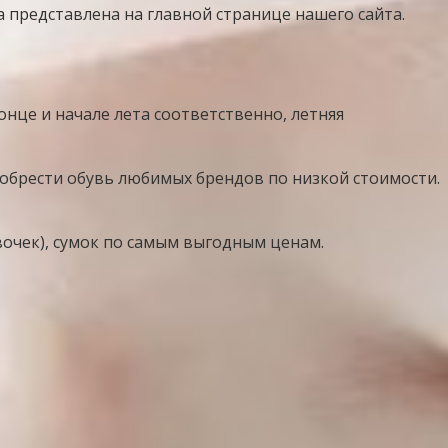
 представлена на главной странице нашего сайта.
онце и начале лета соответственно, летняя
обрести обувь любимых брендов по низкой стоимости.
вочек), сумок по самым выгодным ценам.