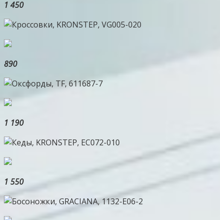
1 450
890
1 190
1 550