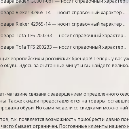
овара Baden GC001-061 — носит справочный характер ..
вара Rieker 42965-14 — носит справочный характер ..
вара Rieker 42965-14 — носит справочный характер ..
вара Tofa TFS 200233 — носит справочный характер ..
вара Tofa TFS 200233 — носит справочный характер ..
ущих европейских и российских брендов! Теперь у вас 
 обувь. Здесь за считанные минуты вы найдете велико
т-магазине связана с завершением определенного сезо
ы. Также скидки предоставляются на товары, оставшие
спродажа обуви. Но сами модели со скидками можно най
тов, т.к. появляется возможность приобрести давно п
и часто бывает ограничен. Постоянные клиенты нашего 