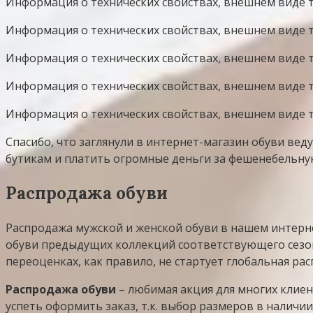
Информация о технических свойствах, внешнем виде т
Информация о технических свойствах, внешнем виде то
Информация о технических свойствах, внешнем виде то
Информация о технических свойствах, внешнем виде то
Информация о технических свойствах, внешнем виде то
Спасибо, что заглянули в интернет-магазин обуви вед
бутикам и платить огромные деньги за фешенебельную
Распродажа обуви
Распродажа мужской и женской обуви в нашем интерне
обуви предыдущих коллекций соответствующего сезон
переоценках, как правило, не стартует глобальная ра
Распродажа обуви
– любимая акция для многих клиен
успеть оформить заказ, т.к. выбор размеров в наличи