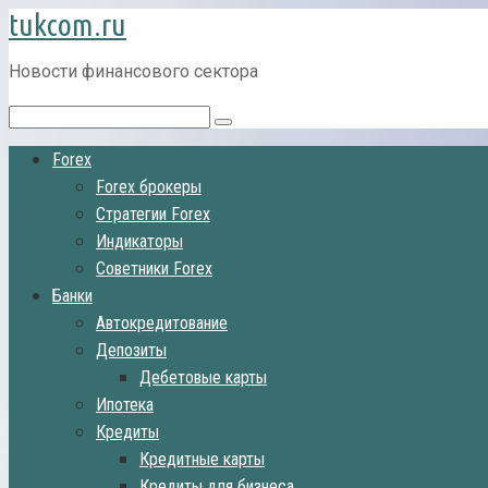
tukcom.ru
Перейти
к
контенту
Новости финансового сектора
Поиск:
Forex
Forex брокеры
Стратегии Forex
Индикаторы
Советники Forex
Банки
Автокредитование
Депозиты
Дебетовые карты
Ипотека
Кредиты
Кредитные карты
Кредиты для бизнеса