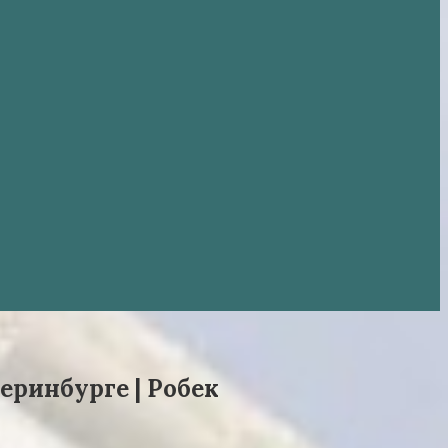
еринбурге | Робек